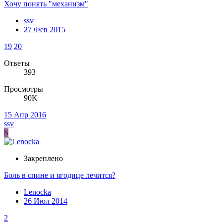
Хочу понять "механизм"
ssv
27 Фев 2015
19
20
Ответы
393
Просмотры
90K
15 Апр 2016
ssv
S
Закреплено
Боль в спине и ягодице лечится?
Lenocka
26 Июл 2014
2