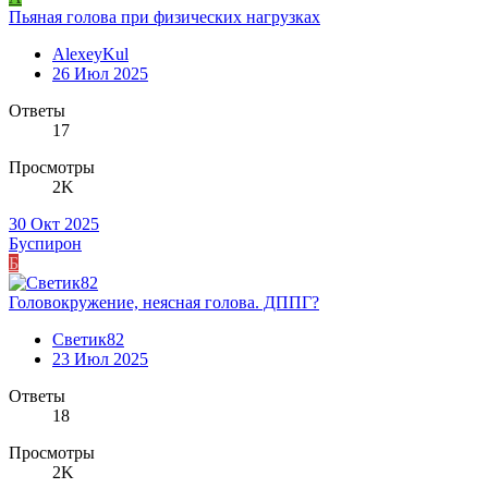
Пьяная голова при физических нагрузках
AlexeyKul
26 Июл 2025
Ответы
17
Просмотры
2K
30 Окт 2025
Буспирон
Б
Головокружение, неясная голова. ДППГ?
Светик82
23 Июл 2025
Ответы
18
Просмотры
2K