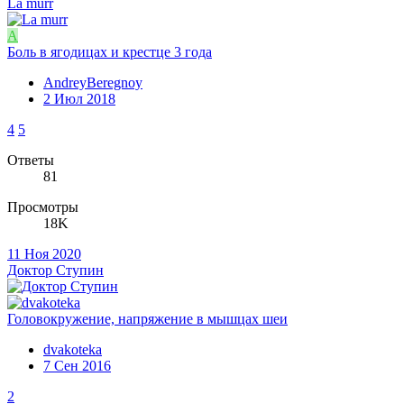
La murr
A
Боль в ягодицах и крестце 3 года
AndreyBeregnoy
2 Июл 2018
4
5
Ответы
81
Просмотры
18K
11 Ноя 2020
Доктор Ступин
Головокружение, напряжение в мышцах шеи
dvakoteka
7 Сен 2016
2