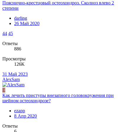
Пояснично-крестцовый остеохондроз. Сколиоз влево 2
степени
darling
26 Май 2020
44
45
Ответы
886
Просмотры
126K
31 Май 2023
AlexSam
E
Как лечить приступы внезапного головокружения при
шейном остеохондрозе?
ezapp
8 Апр 2020
Ответы
6