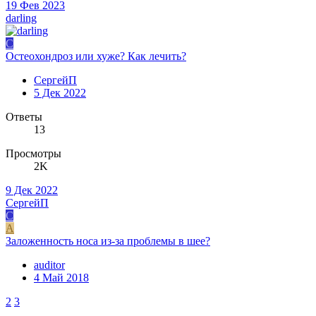
19 Фев 2023
darling
С
Остеохондроз или хуже? Как лечить?
СергейП
5 Дек 2022
Ответы
13
Просмотры
2K
9 Дек 2022
СергейП
С
A
Заложенность носа из-за проблемы в шее?
auditor
4 Май 2018
2
3