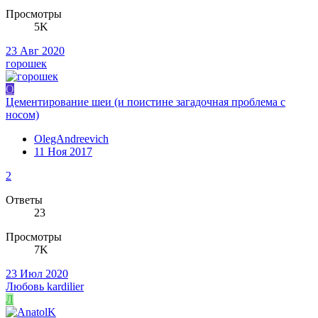
Просмотры
5K
23 Авг 2020
горошек
O
Цементирование шеи (и поистине загадочная проблема с
носом)
OlegAndreevich
11 Ноя 2017
2
Ответы
23
Просмотры
7K
23 Июл 2020
Любовь kardilier
Л