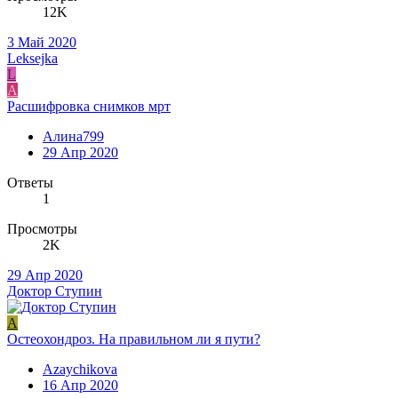
12K
3 Май 2020
Leksejka
L
А
Расшифровка снимков мрт
Алина799
29 Апр 2020
Ответы
1
Просмотры
2K
29 Апр 2020
Доктор Ступин
A
Остеохондроз. На правильном ли я пути?
Azaychikova
16 Апр 2020