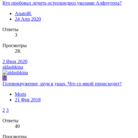
Кто пробовал лечить остеохондроз уколами Алфлутопа?
AnatolK
24 Апр 2020
Ответы
3
Просмотры
2K
2 Июн 2020
aldashkina
M
Головокружение, шум в ушах. Что со мной происходит?
Moris
21 Фев 2018
2
3
Ответы
40
Просмотры