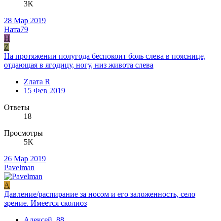
3K
28 Мар 2019
Ната79
Н
Z
На протяжении полугода беспокоит боль слева в пояснице,
отдающая в ягодицу, ногу, низ живота слева
Zлата R
15 Фев 2019
Ответы
18
Просмотры
5K
26 Мар 2019
Pavelman
А
Давление/распирание за носом и его заложенность, село
зрение. Имеется сколиоз
Алексей_88