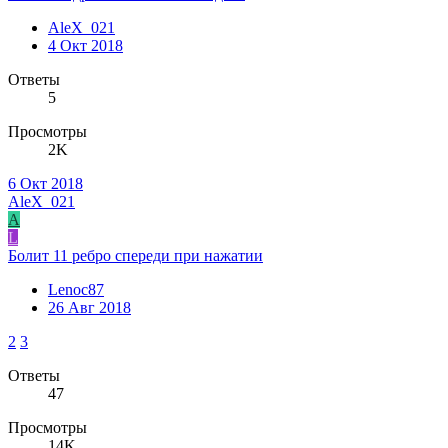
AleX_021
4 Окт 2018
Ответы
5
Просмотры
2K
6 Окт 2018
AleX_021
A
L
Болит 11 ребро спереди при нажатии
Lenoc87
26 Авг 2018
2
3
Ответы
47
Просмотры
14K