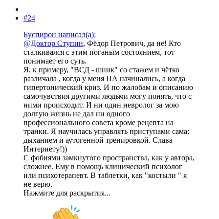
#24
Буспирон написал(а):
@Доктор Ступин
, Фёдор Петрович, да не! Кто
сталкивался с этим поганым состоянием, тот
понимает его суть.
Я, к примеру, "ВСД - шник" со стажем и чётко
различала , когда у меня ПА начинались, а когда
гипертонический криз. И по жалобам и описанию
самочувствия другими людьми могу понять, что с
ними происходит. И ни один невролог за мою
долгую жизнь не дал ни одного
профессионального совета кроме рецепта на
транки. Я научилась управлять приступами сама:
дыханием и аутогенной тренировкой. Слава
Интернету!))
С фобиями замкнутого пространства, как у автора,
сложнее. Ему в помощь клинический психолог
или психотерапевт. В таблетки, как "костыли " я
не верю.
Нажмите для раскрытия...