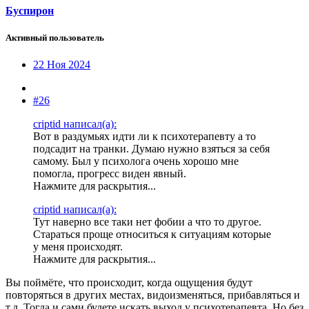
Буспирон
Активный пользователь
22 Ноя 2024
#26
criptid написал(а):
Вот в раздумьях идти ли к психотерапевту а то
подсадит на транки. Думаю нужно взяться за себя
самому. Был у психолога очень хорошо мне
помогла, прогресс виден явный.
Нажмите для раскрытия...
criptid написал(а):
Тут наверно все таки нет фобии а что то другое.
Стараться проще относиться к ситуациям которые
у меня происходят.
Нажмите для раскрытия...
Вы поймёте, что происходит, когда ощущения будут
повторяться в других местах, видоизменяться, прибавляться и
т.д. Тогда и сами будете искать выход у психотерапевта. Но без