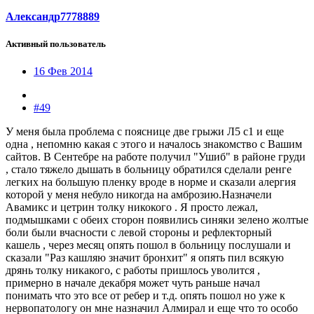
Александр7778889
Активный пользователь
16 Фев 2014
#49
У меня была проблема с пояснице две грыжи Л5 с1 и еще
одна , непомню какая с этого и началось знакомство с Вашим
сайтов. В Сентебре на работе получил "Ушиб" в районе груди
, стало тяжело дышать в больницу обратился сделали ренге
легких на большую пленку вроде в норме и сказали алергия
которой у меня небуло никогда на амброзию.Назначели
Авамикс и цетрин толку никокого . Я просто лежал,
подмышками с обеих сторон появились синяки зелено жолтые
боли были вчасности с левой стороны и рефлекторный
кашель , через месяц опять пошол в больницу послушали и
сказали "Раз кашляю значит бронхит" я опять пил всякую
дрянь толку никакого, с работы пришлось уволится ,
примерно в начале декабря может чуть раньше начал
понимать что это все от ребер и т.д. опять пошол но уже к
нервопатологу он мне назначил Алмирал и еще что то особо