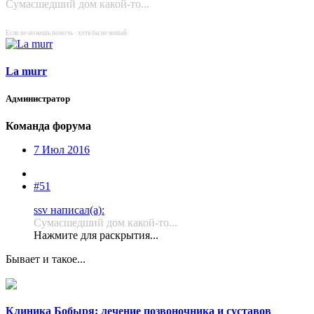
Сумасшедший дом какой-то...
Если не можешь помочь - хотя бы не мешай.
La murr
Администратор
Команда форума
7 Июл 2016
#51
ssv написал(а):
Сумасшедший дом какой-то...
Нажмите для раскрытия...
Бывает и такое...
Клиника Бобыря: лечение позвоночника и суставов