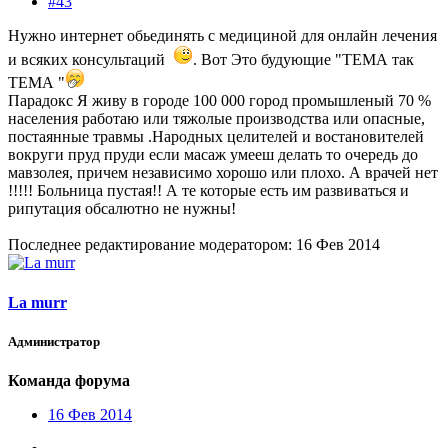
#43
Нужно интернет обьединять с медициной для онлайн лечения
и всяких консультаций
. Вот Это будующие "ТЕМА так
ТЕМА "
Парадокс Я живу в городе 100 000 город промышленый 70 %
населения работаю или тяжолые производства или опасные,
постаянные травмы .Народных целителей и востановителей
вокруги пруд пруди если масаж умееш делать то очередь до
мавзолея, причем независимо хорошо или плохо. А врачей нет
!!!!! Больница пустая!! А те которые есть им развиваться и
рипутация обсалютно не нужны!
Последнее редактирование модератором:
16 Фев 2014
La murr
Администратор
Команда форума
16 Фев 2014