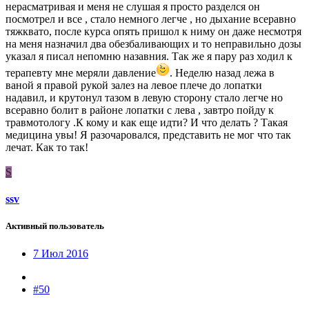
нерасматривая и меня не слушая я просто разделся он
посмотрел и все , стало немного легче , но дыхание всеравно
тяжквато, после курса опять пришол к ниму он даже несмотря
на меня назначил два обезбаливающих и то неправильно дозы
указал я писал непомню назавния. Так же я пару раз ходил к
терапевту мне меряли давление
. Неделю назад лежа в
ваной я правой рукой залез на левое плече до лопатки
надавил, и крутонул тазом в левую сторону стало легче но
всеравно болит в районе лопатки с лева , завтро пойду к
травмотологу .К кому и как еще идти? И что делать ? Такая
медицина увы! Я разочаровался, представить не мог что так
лечат. Как то так!
S
ssv
Активный пользователь
7 Июл 2016
#50