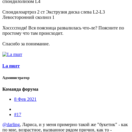
спондилолизом L4
Спондилоартроз 2 ст Экструзия диска слева L2-L3
Левосторонний сколиоз 1
Хоссссподя! Вся поясница развалилась что-ле? Поясните по
простому что там происходит.
Спасибо за понимание.
La murr
Администратор
Команда форума
8 Фев 2021
#17
@darling
, Лариса, и у меня примерно такой же "букетик" - как
по мне, возрастное, вызванное рядом причин, как то -