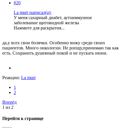
#20
La murr написал(а):
У меня сахарный диабет, аутоиммунное
заболевание щитовидной железы
Нажмите для раскрытия...
да,у всех свои болячки. Особенно вижу среди своих
пациентов. Много онкологии. Не ропщу,принимаю так как
есть. Сохранить душевный покой и не пускать нюни.
Реакции:
La murr
1
2
Вперёд
1 из 2
Перейти к странице