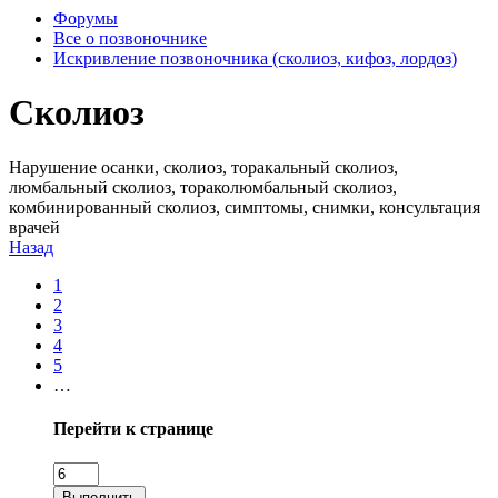
Форумы
Все о позвоночнике
Искривление позвоночника (сколиоз, кифоз, лордоз)
Сколиоз
Нарушение осанки, сколиоз, торакальный сколиоз,
люмбальный сколиоз, тораколюмбальный сколиоз,
комбинированный сколиоз, симптомы, снимки, консультация
врачей
Назад
1
2
3
4
5
…
Перейти к странице
Выполнить