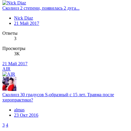
Сколиоз 2 степени, появилась 2 дуга...
Nick Diaz
21 Май 2017
Ответы
3
Просмотры
3K
21 Май 2017
AIR
Сколиоз 30 градусов S-образный с 15 лет. Травма после
хиропрактики?
almas
23 Окт 2016
3
4