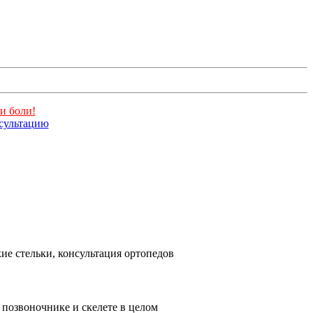
и боли!
нсультацию
е стельки, консультация ортопедов
позвоночнике и скелете в целом