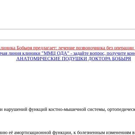
линика Бобыря предлагает: лечение позвоночника без операции 
ячая линия клиники "ММЦ ОДА" - задайте вопрос, получите ко
АНАТОМИЧЕСКИЕ ПОДУШКИ ДОКТОРА БОБЫРЯ
 и нарушений функций костно-мышечной системы, ортопедически
нию её амортизационной функции, к болезненным изменениям в 