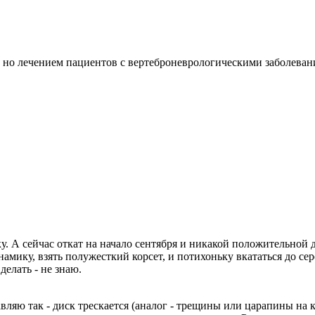
 но лечением пациентов с вертеброневрологическими заболеван
у. А сейчас откат на начало сентября и никакой положительной 
амику, взять полужесткий корсет, и потихоньку вкататься до се
елать - не знаю.
вляю так - диск трескается (аналог - трещины или царапины на 