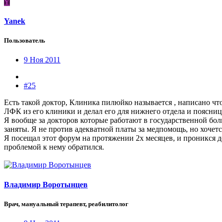
Y
Yanek
Пользователь
9 Ноя 2011
#25
Есть такой доктор, Клиника пилюйко называется , написано что
ЛФК из его клиники и делал его для нижнего отдела и поясницы
Я вообще за докторов которые работают в государственной боль
заняты. Я не против адекватной платы за медпомощь, но хочетс
Я посещал этот форум на протяжении 2х месяцев, и проникся д
проблемой к нему обратился.
Владимир Воротынцев
Врач, мануальный терапевт, реабилитолог