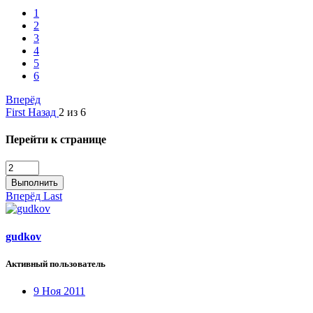
1
2
3
4
5
6
Вперёд
First
Назад
2 из 6
Перейти к странице
Выполнить
Вперёд
Last
gudkov
Активный пользователь
9 Ноя 2011