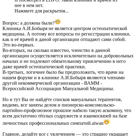
нее в нем нет.
Нажмите для раскрытия...
Вопрос: а должны были?
Клиника А.И.Бобыря не является центром остеопатической
медицины. А потому все вопросы по регисстрации клиники,
как и её врачей в даной организации отпадают сами собой.
Это во-первых.
Во-вторых, на сколько известно, членство в данной
организации осуществляется исключительно на добровольных
началах и не подлежит обязательному привлечению в него
даже врачей остеопатической практики.
В-третьих, логичнее было бы предположить, что врачи на
нашем форуме и в клинике А.И.Бобыря являются членами
другой некоммерческой организации - ВАММ -
Всероссийской Ассоциации Мануальной Медицины.
Но и тут Вы не найдёте списков мануальных терапевтов,
видимо, все заняты делом и пионерско-комсомольско-
партийно-профсоюзное прошлое набило такую аскомину, что
всем достаточно тёплых содружеств и взаимосвязей на базе
личностных профессиональных симпатий.aiwan
Главное, делайте все с увлечением — это страшно украшает