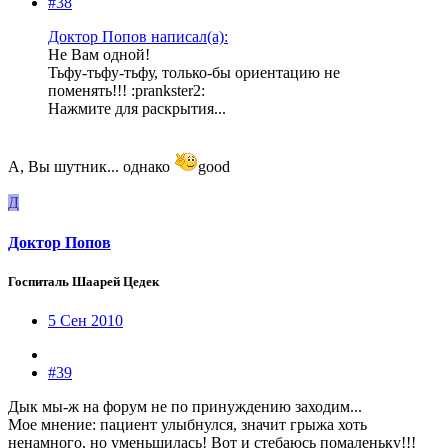
#38
Доктор Попов написал(а):
Не Вам одной!
Тьфу-тьфу-тьфу, только-бы ориентацию не
поменять!!! :prankster2:
Нажмите для раскрытия...
А, Вы шутник... однако
good
Д
Доктор Попов
Госпиталь Шаарей Цедек
5 Сен 2010
#39
Дык мы-ж на форум не по принуждению заходим...
Мое мнение: пациент улыбнулся, значит грыжа хоть
ненамного, но уменьшилась! Вот и стебаюсь помаленьку!!!