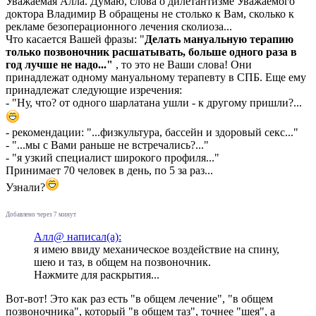
Уважаемая Алла. Думаю, слова о дилетантизме Уважаемого
доктора Владимир В обращены не столько к Вам, сколько к
рекламе безоперационного лечения сколиоза...
Что касается Вашей фразы: "
Делать мануальную терапию
только позвоночник расшатывать, больше одного раза в
год лучше не надо..."
, то это не Ваши слова! Они
принадлежат одному мануальному терапевту в СПБ. Еще ему
принадлежат следующие изречения:
- "Ну, что? от одного шарлатана ушли - к другому пришли?...
- рекомендации: "...физкультура, бассейн и здоровый секс..."
- "...мы с Вами раньше не встречались?..."
- "я узкий специалист широкого профиля..."
Принимает 70 человек в день, по 5 за раз...
Узнали?
Добавлено через 7 минут
Алл@ написал(а):
я имею ввиду механическое воздействие на спину,
шею и таз, в общем на позвоночник.
Нажмите для раскрытия...
Вот-вот! Это как раз есть "в общем лечение", "в общем
позвоночника", который "в общем таз", точнее "шея", а