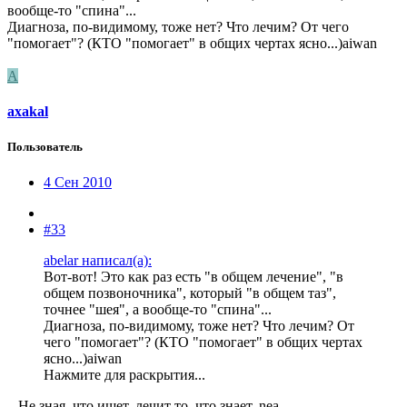
вообще-то "спина"...
Диагноза, по-видимому, тоже нет? Что лечим? От чего
"помогает"? (КТО "помогает" в общих чертах ясно...)aiwan
A
axakal
Пользователь
4 Сен 2010
#33
abelar написал(а):
Вот-вот! Это как раз есть "в общем лечение", "в
общем позвоночника", который "в общем таз",
точнее "шея", а вообще-то "спина"...
Диагноза, по-видимому, тоже нет? Что лечим? От
чего "помогает"? (КТО "помогает" в общих чертах
ясно...)aiwan
Нажмите для раскрытия...
...Не зная, что ищет, лечит то, что знает..nea