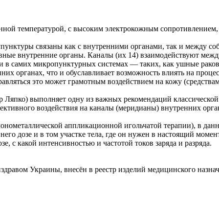
нной температурой, с высоким электрокожным сопротивлением, 
пунктуры связаны как с внутренними органами, так и между со
авные внутренние органы. Каналы (их 14) взаимодействуют меж
 в самих микропунктурных системах — таких, как ушные ракови
енних органах, что и обуславливает возможность влиять на проце
справляться это может грамотным воздействием на кожу (средств
р Ляпко) выполняет одну из важных рекомендаций классической 
ективного воздействия на каналы (меридианы) внутренних орга
монометаллической аппликационной игольчатой терапии), в данн
него дозе и в том участке тела, где он нужен в настоящий момен
зе, с какой интенсивностью и частотой токов заряда и разряда.
дравом Украины, внесён в реестр изделий медицинского назнач