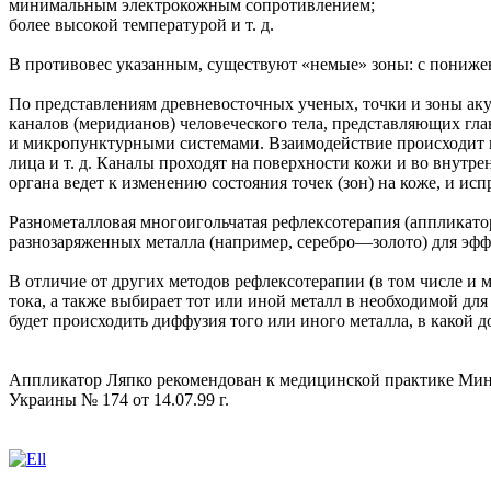
минимальным электрокожным сопротивлением;
более высокой температурой и т. д.
В противовес указанным, существуют «немые» зоны: с пониже
По представлениям древневосточных ученых, точки и зоны аку
каналов (меридианов) человеческого тела, представляющих гл
и микропунктурными системами. Взаимодействие происходит и
лица и т. д. Каналы проходят на поверхности кожи и во внутр
органа ведет к изменению состояния точек (зон) на коже, и и
Разнометалловая многоигольчатая рефлексотерапия (аппликато
разнозаряженных металла (например, серебро—золото) для эфф
В отличие от других методов рефлексотерапии (в том числе и 
тока, а также выбирает тот или иной металл в необходимой для 
будет происходить диффузия того или иного металла, в какой до
Аппликатор Ляпко рекомендован к медицинской практике Минз
Украины № 174 от 14.07.99 г.