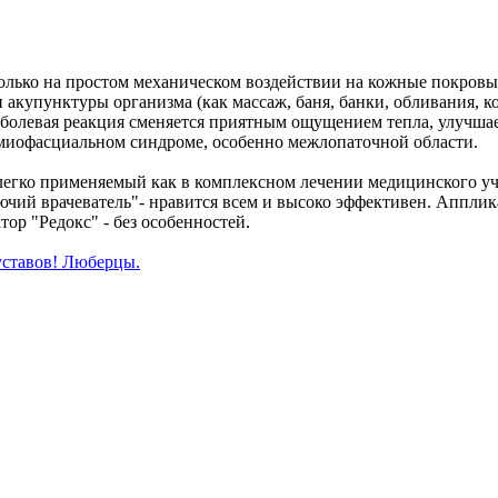
только на простом механическом воздействии на кожные покровы
 акупунктуры организма (как массаж, баня, банки, обливания, 
 болевая реакция сменяется приятным ощущением тепла, улучша
миофасциальном синдроме, особенно межлопаточной области.
егко применяемый как в комплексном лечении медицинского учр
чий врачеватель"- нравится всем и высоко эффективен. Апплика
ор "Редокс" - без особенностей.
уставов! Люберцы.