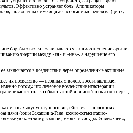
овать устранению половых расстройств, сокращать время
сультов. Эффективно устраняет боль. Аппликаторы
ллов, аналогичных имеющимся в организме человека (цинк,
нципе борьбы этих сил основываются взаимоотношение органов
ешиванию энергии между «ян» и «инь», а нарушение его
ее заключается в воздействии через определенные активные
рез их посредство — нервных стволов, восстанавливает
 именно потому, что лечебное воздействие иглотерапии
граничивается только областью той или иной точки или нерва,
чках и зонах акупунктурного воздействия — проекциях
ваниями (зоны Захарьина-Геда, кожно-сегментарно-
— подкожную клетчатку, мышцы, нервы и сосуды. Установлено,