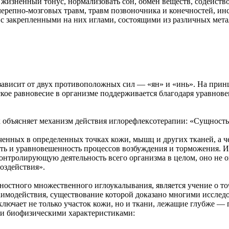
жизненный тонус, нормализовать сон, обмен веществ, содейств
ерепно-мозговых травм, травм позвоночника и конечностей, ин
 с закрепленными на них иглами, состоящими из различных мета
 зависит от двух противоположных сил — «ян» и «инь». На при
ское равновесие в организме поддерживается благодаря уравнов
объясняет механизм действия иглорефлексотерапии: «Сущность 
енных в определенных точках кожи, мышц и других тканей, а че
ть и уравновешенность процессов возбуждения и торможения. И
онтролирующую деятельность всего организма в целом, оно не о
воздействия».
стного множественного иглоукалывания, является учение о то
имодействия, существование которой доказано многими исследо
включает не только участок кожи, но и ткани, лежащие глубже 
жи биофизическими характеристиками: