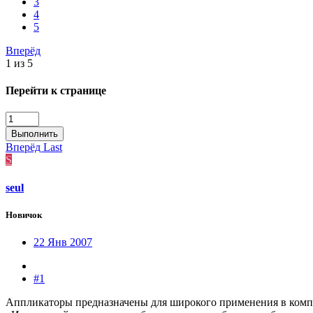
3
4
5
Вперёд
1 из 5
Перейти к странице
Выполнить
Вперёд
Last
S
seul
Новичок
22 Янв 2007
#1
Аппликаторы предназначены для широкого применения в компле