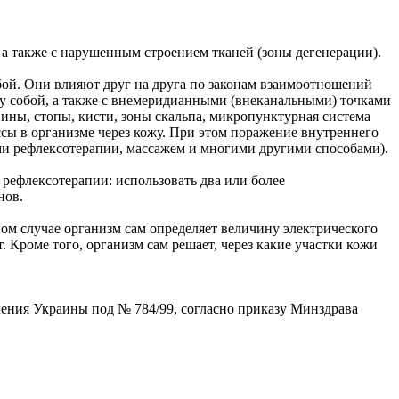
а также с нарушенным строением тканей (зоны дегенерации).
бой. Они влияют друг на друга по законам взаимоотношений
ду собой, а также с внемеридианными (внеканальными) точками
ны, стопы, кисти, зоны скальпа, микропунктурная система
ссы в организме через кожу. При этом поражение внутреннего
ами рефлексотерапии, массажем и многими другими способами).
рефлексотерапии: использовать два или более
нов.
ом случае организм сам определяет величину электрического
т. Кроме того, организм сам решает, через какие участки кожи
ения Украины под № 784/99, согласно приказу Минздрава