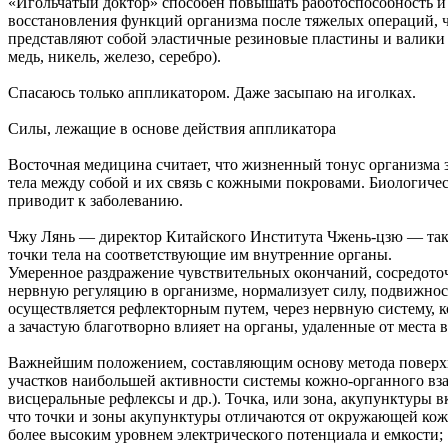
«Игольчатый доктор» способен повышать работоспособность и 
восстановления функций организма после тяжелых операций, ч
представляют собой эластичные резиновые пластины и валики
медь, никель, железо, серебро).
Спасаюсь только аппликатором. Даже засыпаю на иголках.
Силы, лежащие в основе действия аппликатора
Восточная медицина считает, что жизненный тонус организма
тела между собой и их связь с кожными покровами. Биологиче
приводит к заболеванию.
Чжу Лянь — директор Китайского Института Чжень-цзю — так 
точки тела на соответствующие им внутренние органы.
Умеренное раздражение чувствительных окончаний, сосредоточ
нервную регуляцию в организме, нормализует силу, подвижнос
осуществляется рефлекторным путем, через нервную систему, к
а зачастую благотворно влияет на органы, удаленные от места 
Важнейшим положением, составляющим основу метода поверхно
участков наибольшей активности системы кожно-органного вза
висцеральные рефлексы и др.). Точка, или зона, акупунктуры 
что точки и зоны акупунктуры отличаются от окружающей ко
более высоким уровнем электрического потенциала и емкости;