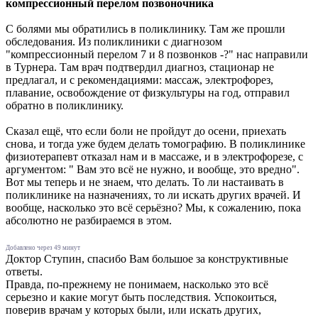
компрессионный перелом позвоночника
С болями мы обратились в поликлинику. Там же прошли
обследования. Из поликлиники с диагнозом
"компрессионный перелом 7 и 8 позвонков -?" нас направили
в Турнера. Там врач подтвердил диагноз, стационар не
предлагал, и с рекомендациями: массаж, электрофорез,
плавание, освобождение от физкультуры на год, отправил
обратно в поликлинику.
Сказал ещё, что если боли не пройдут до осени, приехать
снова, и тогда уже будем делать томографию. В поликлинике
физиотерапевт отказал нам и в массаже, и в электрофорезе, с
аргументом: " Вам это всё не нужно, и вообще, это вредно".
Вот мы теперь и не знаем, что делать. То ли настаивать в
поликлинике на назначениях, то ли искать других врачей. И
вообще, насколько это всё серьёзно? Мы, к сожалению, пока
абсолютно не разбираемся в этом.
Добавлено через 49 минут
Доктор Ступин, спасибо Вам большое за конструктивные
ответы.
Правда, по-прежнему не понимаем, насколько это всё
серьезно и какие могут быть последствия. Успокоиться,
поверив врачам у которых были, или искать других,