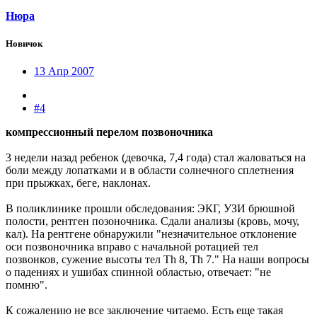
Нюра
Новичок
13 Апр 2007
#4
компрессионный перелом позвоночника
3 недели назад ребенок (девочка, 7,4 года) стал жаловаться на
боли между лопатками и в области солнечного сплетнения
при прыжках, беге, наклонах.
В поликлинике прошли обследования: ЭКГ, УЗИ брюшной
полости, рентген позоночника. Сдали анализы (кровь, мочу,
кал). На рентгене обнаружили "незначительное отклонение
оси позвоночника вправо с начальной ротацией тел
позвонков, сужение высоты тел Th 8, Th 7." На наши вопросы
о падениях и ушибах спинной областью, отвечает: "не
помню".
К сожалению не все заключение читаемо. Есть еще такая