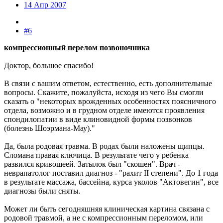
14 Апр 2007
#6
компрессионный перелом позвоночника
Доктор, большое спасибо!
В связи с вашим ответом, естественно, есть дополнительные
вопросы. Скажите, пожалуйста, исходя из чего Вы смогли
сказать о "некоторых врожденных особенностях поясничного
отдела, возможно и в грудном отделе имеются проявления
спондилопатии в виде клиновидной формы позвонков
(болезнь Шоэрмана-Мау)."
Да, была родовая травма. В родах были наложены щипцы.
Сломана правая ключица. В результате чего у ребенка
развился кривошеей. Затылок был "скошен". Врач -
неврапатолог поставил диагноз - "рахит II степени". До 1 года
в результате массажа, бассейна, курса уколов "Актовегин", все
диагнозы были сняты.
Может ли быть сегодняшняя клиническая картина связана с
родовой травмой, а не с компрессионным переломом, или