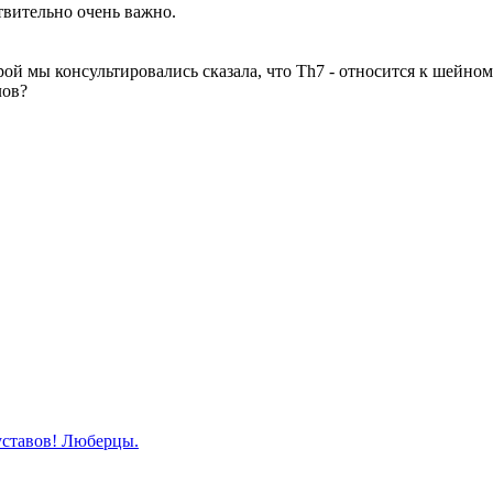
ствительно очень важно.
ой мы консультировались сказала, что Th7 - относится к шейному 
лов?
уставов! Люберцы.