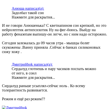
Анюша написал(а):
Задолбал такой сон
Нажмите для раскрытия...
И не говори Анюшенька? С кветиапином сон крепкий, но это
нейролептик антипсихотик Ну на фиг-боюсь. Выйду на
работу феназепам выпишу-он легче, но с ним надо осторожно.
Сегодня залежалась до 09 часов утра - мышцы болят
скукожены .Ванну приняла .Сейчас в банках силиконовых
сижу хожу .
Дмитрийbok написал(а):
Сердалуд глотнешь и пару часиков поспать можно
от него, в сонл
Нажмите для раскрытия...
Сирдалуд раньше усыплял-сейчас ноль . Ко всему
толерантность развивается.
Режим и ещё раз режим??