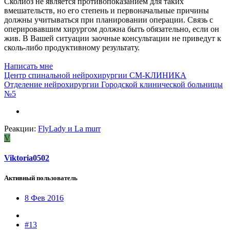
Сколиоз не является противопоказанием для таких
вмешательств, но его степень и первоначальные причины
должны учитываться при планировании операции. Связь с
оперировавшим хирургом должна быть обязательно, если он
жив. В Вашей ситуации заочные консультации не приведут к
сколь-либо продуктивному результату.
Написать мне
Центр спинальной нейрохирургии СМ-КЛИНИКА
Отделение нейрохирургии Городской клинической больницы
№5
Реакции:
FlyLady
и
La murr
V
Viktoria0502
Активный пользователь
8 Фев 2016
#13