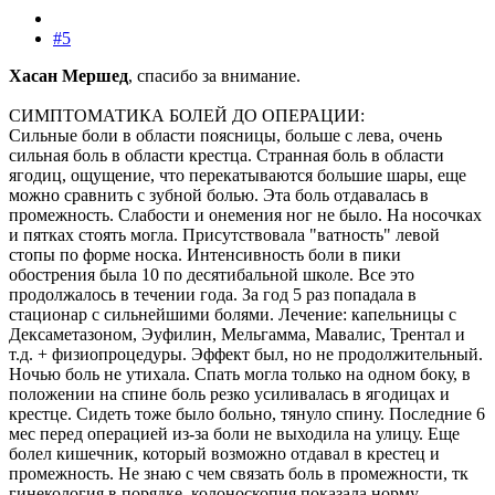
#5
Хасан Мершед
, спасибо за внимание.
СИМПТОМАТИКА БОЛЕЙ ДО ОПЕРАЦИИ:
Сильные боли в области поясницы, больше с лева, очень
сильная боль в области крестца. Странная боль в области
ягодиц, ощущение, что перекатываются большие шары, еще
можно сравнить с зубной болью. Эта боль отдавалась в
промежность. Слабости и онемения ног не было. На носочках
и пятках стоять могла. Присутствовала "ватность" левой
стопы по форме носка. Интенсивность боли в пики
обострения была 10 по десятибальной школе. Все это
продолжалось в течении года. За год 5 раз попадала в
стационар с сильнейшими болями. Лечение: капельницы с
Дексаметазоном, Эуфилин, Мельгамма, Мавалис, Трентал и
т.д. + физиопроцедуры. Эффект был, но не продолжительный.
Ночью боль не утихала. Спать могла только на одном боку, в
положении на спине боль резко усиливалась в ягодицах и
крестце. Сидеть тоже было больно, тянуло спину. Последние 6
мес перед операцией из-за боли не выходила на улицу. Еще
болел кишечник, который возможно отдавал в крестец и
промежность. Не знаю с чем связать боль в промежности, тк
гинекология в порядке, колоноскопия показала норму.