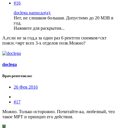
#16
doclega написал(а):
Нет, не слишком большая. Допустимо до 20 МЗВ в
год.
Нажмите для раскрытия...
А,если не за год,а за один раз 6 рентген снимков+скт
поясн.+мрт всех 3-х отделов позв.Можно?
doclega
Врач-рентгенолог
26 Фев 2016
#17
Можно. Только осторожно. Почитайте-ка, любезный, что
такое МРТ и принцип его действия.
V