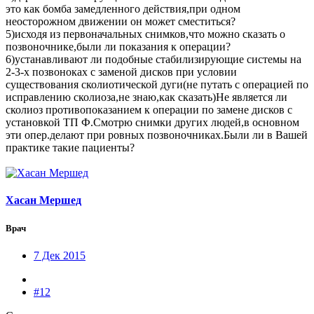
это как бомба замедленного действия,при одном
неосторожном движении он может сместиться?
5)исходя из первоначальных снимков,что можно сказать о
позвоночнике,были ли показания к операции?
6)устанавливают ли подобные стабилизирующие системы на
2-3-х позвоноках с заменой дисков при условии
существования сколиотической дуги(не путать с операцией по
исправлению сколиоза,не знаю,как сказать)Не является ли
сколиоз противопоказанием к операции по замене дисков с
установкой ТП Ф.Смотрю снимки других людей,в основном
эти опер.делают при ровных позвоночниках.Были ли в Вашей
практике такие пациенты?
Хасан Мершед
Врач
7 Дек 2015
#12