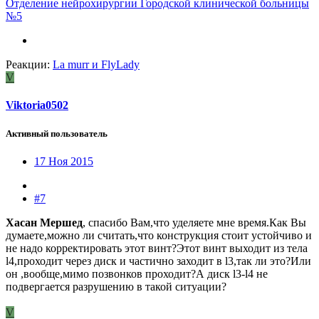
Отделение нейрохирургии Городской клинической больницы
№5
Реакции:
La murr
и
FlyLady
V
Viktoria0502
Активный пользователь
17 Ноя 2015
#7
Хасан Мершед
, спасибо Вам,что уделяете мне время.Как Вы
думаете,можно ли считать,что конструкция стоит устойчиво и
не надо корректировать этот винт?Этот винт выходит из тела
l4,проходит через диск и частично заходит в l3,так ли это?Или
он ,вообще,мимо позвонков проходит?А диск l3-l4 не
подвергается разрушению в такой ситуации?
V