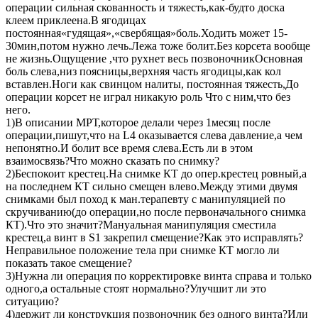
операции сильная скованность и тяжесть,как-будто доска
клеем приклеена.В ягодицах
постоянная«гудящая»,«свербящая»боль.Ходить может 15-
30мин,потом нужно лечь.Лежа тоже болит.Без корсета вообще
не жизнь.Ощущение ,что рухнет весь позвоночникОсновная
боль слева,низ поясницы,верхняя часть ягодицы,как кол
вставлен.Ноги как свинцом налиты, постоянная тяжесть,До
операции корсет не играл никакую роль Что с ним,что без
него.
1)В описании МРТ,которое делали через 1месяц после
операции,пишут,что на L4 оказывается слева давление,а чем
непонятно.И болит все время слева.Есть ли в этом
взаимосвязь?Что можно сказать по снимку?
2)Беспокоит крестец.На снимке КТ до опер.крестец ровный,а
на последнем КТ сильно смещен влево.Между этими двумя
снимками был поход к ман.терапевту с манипуляцией по
скручиванию(до операции,но после первоначального снимка
КТ).Что это значит?Мануальная манипуляция сместила
крестец,а винт в S1 закрепил смещение?Как это исправлять?
Неправильное положение тела при снимке КТ могло ли
показать такое смещение?
3)Нужна ли операция по корректировке винта справа и только
одного,а остальные стоят нормально?Улучшит ли это
ситуацию?
4)держит ли конструкция позвоночник без одного винта?Или