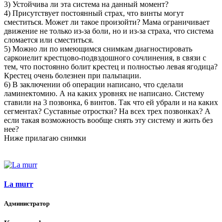
3) Устойчива ли эта система на данный момент?
4) Присутствует постоянный страх, что винты могут
сместиться. Может ли такое произойти? Мама ограничивает
движение не только из-за боли, но и из-за страха, что система
сломается или сместиться.
5) Можно ли по имеющимся снимкам диагностировать
саркоиелит крестцово-подвздошного сочлинения, в связи с
тем, что постоянно болит крестец и полностью левая ягодица?
Крестец очень болезнен при пальпации.
6) В заключении об операции написано, что сделали
ламинектомию. А на каких уровнях не написано. Систему
ставили на 3 позвонка, 6 винтов. Так что ей убрали и на каких
сегментах? Суставные отростки? На всех трех позвонках? А
если такая возможность вообще снять эту систему и жить без
нее?
Ниже прилагаю снимки
La murr
Администратор