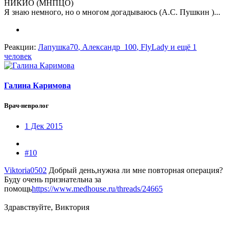
НИКИО (МНПЦО)
Я знаю немного, но о многом догадываюсь (А.С. Пушкин )...
Реакции:
Лапушка70
,
Александр_100
,
FlyLady
и ещё 1
человек
Галина Каримова
Врач-невролог
1 Дек 2015
#10
Viktoria0502
Добрый день,нужна ли мне повторная операция?
Буду очень признательна за
помощь
https://www.medhouse.ru/threads/24665
Здравствуйте, Виктория