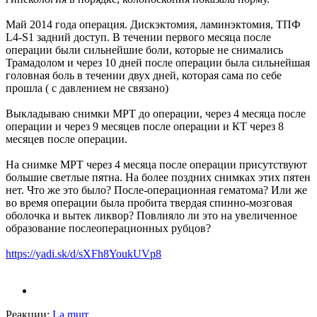
Май 2014 года операция. Дискэктомия, ламинэктомия, ТПФ
L4-S1 задний доступ. В течении первого месяца после
операции были сильнейшие боли, которые не снимались
Трамадолом и через 10 дней после операции была сильнейшая
головная боль в течении двух дней, которая сама по себе
прошла ( с давлением не связано)
Выкладываю снимки МРТ до операции, через 4 месяца после
операции и через 9 месяцев после операции и КТ через 8
месяцев после операции.
На снимке МРТ через 4 месяца после операции присутствуют
большие светлые пятна. На более поздних снимках этих пятен
нет. Что же это было? После-операционная гематома? Или же
во время операции была пробита твердая спинно-мозговая
оболочка и вытек ликвор? Повлияло ли это на увеличенное
образование послеоперационных рубцов?
https://yadi.sk/d/sXFh8YoukUVp8
Реакции:
La murr