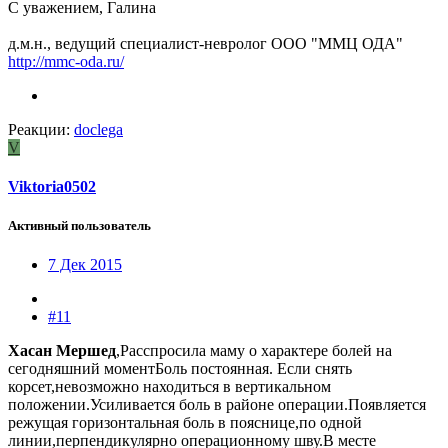
С уважением, Галина
д.м.н., ведущий специалист-невролог ООО "ММЦ ОДА"
http://mmc-oda.ru/
Реакции:
doclega
V
Viktoria0502
Активный пользователь
7 Дек 2015
#11
Хасан Мершед
,Расспросила маму о характере болей на
сегодняшний моментБоль постоянная. Если снять
корсет,невозможно находиться в вертикальном
положении.Усиливается боль в районе операции.Появляется
режущая горизонтальная боль в пояснице,по одной
линии,перпендикулярно операционному шву.В месте