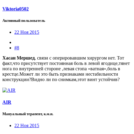
Viktoria0502
Активный пользователь
22 Ноя 2015
#8
Хасан Мершед
, связи с оперировавшим хирургом нет. Тот
факт,что присутствует постоянная боль в левой ягодице,тянет
нога по внутренней стороне ,левая стопа «ватная»,боль в
крестце.Может ли это быть признаками нестабильности
конструкции?Видно ли по снимкам,этот винт устойчив?
AIR
Мануальный терапевт, к.м.н.
22 Ноя 2015