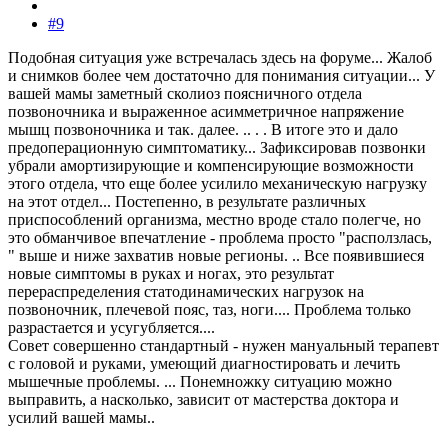
#9
Подобная ситуация уже встречалась здесь на форуме... Жалоб
и снимков более чем достаточно для понимания ситуации... У
вашей мамы заметный сколиоз поясничного отдела
позвоночника и выраженное асимметричное напряжение
мышц позвоночника и так. далее. .. . . В итоге это и дало
предоперационную симптоматику... Зафиксировав позвонки
убрали амортизирующие и компенсирующие возможности
этого отдела, что еще более усилило механическую нагрузку
на этот отдел... Постепенно, в результате различных
приспособлений организма, местно вроде стало полегче, но
это обманчивое впечатление - проблема просто "расползлась,
" выше и ниже захватив новые регионы. .. Все появившиеся
новые симптомы в руках и ногах, это результат
перераспределения статодинамических нагрузок на
позвоночник, плечевой пояс, таз, ноги.... Проблема только
разрастается и усугубляется....
Совет совершенно стандартный - нужен мануальный терапевт
с головой и руками, умеющий диагностировать и лечить
мышечные проблемы. ... Понемножку ситуацию можно
выправить, а насколько, зависит от мастерства доктора и
усилий вашей мамы..