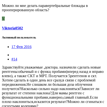
Можно ли мне делать паравертебральные блокады в
прооперированную область?
V
Viktoria0502
Активный пользователь
17 Фев 2016
#14
Здравствуйте,уважаемые ,доктора. назначили сделать новые
рентгены:обычный и с функц пробами(вперед назад и вправо
влево), а также СКТ и МРТ. Получается 5рентгенов и скт.
Хотим сделать в один день все сразу,в связи с проблемой
передвижения.Не слишком ли большая доза облучения
получится?Насколько сильно надо наклоняться?Зависит ли
результат от степени наклона?Для мамы рентген с
функциональными пробами,наверно,самый главный.Если
плохо наклониться,исказится результат?Можно ли сгинаться с
согнутыми коленями?