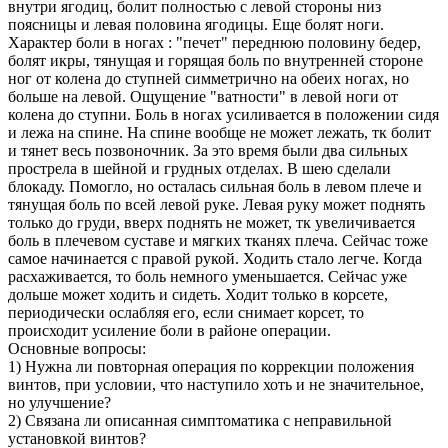
внутри ягодиц, болит полностью с левой стороны низ
поясницы и левая половина ягодицы. Еще болят ноги.
Характер боли в ногах : "печет" переднюю половину бедер,
болят икры, тянущая и горящая боль по внутренней стороне
ног от колена до ступней симметрично на обеих ногах, но
больше на левой. Ощущение "ватности" в левой ноги от
колена до ступни. Боль в ногах усиливается в положении сидя
и лежа на спине. На спине вообще не может лежать, тк болит
и тянет весь позвоночник. За это время были два сильных
прострела в шейной и грудных отделах. В шею сделали
блокаду. Помогло, но осталась сильная боль в левом плече и
тянущая боль по всей левой руке. Левая руку может поднять
только до груди, вверх поднять не может, тк увеличивается
боль в плечевом суставе и мягких тканях плеча. Сейчас тоже
самое начинается с правой рукой. Ходить стало легче. Когда
расхаживается, то боль немного уменьшается. Сейчас уже
дольше может ходить и сидеть. Ходит только в корсете,
периодически ослабляя его, если снимает корсет, то
происходит усиление боли в районе операции.
Основные вопросы:
1) Нужна ли повторная операция по коррекции положения
винтов, при условии, что наступило хоть и не значительное,
но улучшение?
2) Связана ли описанная симптоматика с неправильной
установкой винтов?