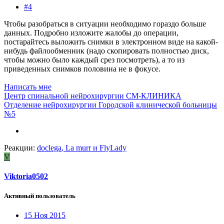
#4
Чтобы разобраться в ситуации необходимо гораздо больше
данных. Подробно изложите жалобы до операции,
постарайтесь выложить снимки в электронном виде на какой-
нибудь файлообменник (надо скопировать полностью диск,
чтобы можно было каждый срез посмотреть), а то из
приведенных снимков половина не в фокусе.
Написать мне
Центр спинальной нейрохирургии СМ-КЛИНИКА
Отделение нейрохирургии Городской клинической больницы
№5
Реакции:
doclega
,
La murr
и
FlyLady
V
Viktoria0502
Активный пользователь
15 Ноя 2015