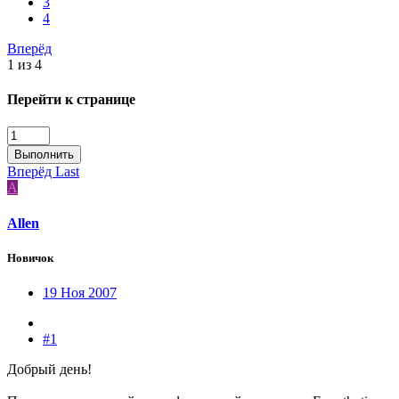
3
4
Вперёд
1 из 4
Перейти к странице
Выполнить
Вперёд
Last
A
Allen
Новичок
19 Ноя 2007
#1
Добрый день!