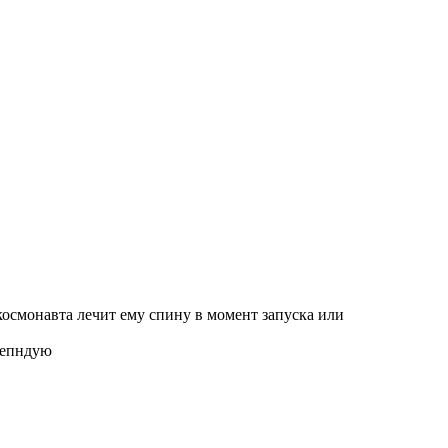
космонавта лечит ему спину в момент запуска или
омепндую