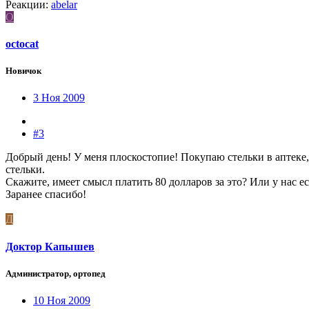
Реакции:
abelar
O
octocat
Новичок
3 Ноя 2009
#3
Добрый день! У меня плоскостопие! Покупаю стельки в аптеке
стельки.
Скажите, имеет смысл платить 80 долларов за это? Или у нас е
Заранее спасибо!
Д
Доктор Капышев
Администратор, ортопед
10 Ноя 2009