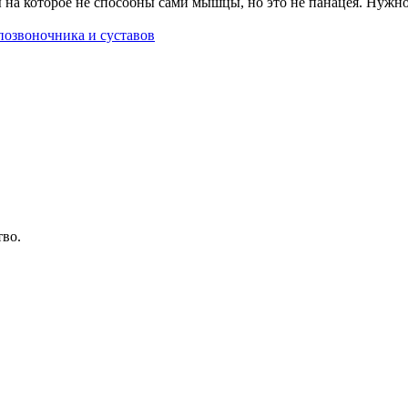
 на которое не способны сами мышцы, но это не панацея. Нужно
позвоночника и суставов
тво.