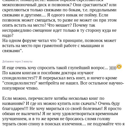
межпозвоночный диск и позвонок? Они срастаються? или
скрепляються только связками по бокам, т.е. продольными
связками и другими.... Я одного никак не пойму. Если
позвонок может смещаться, то разве не может он при этом
опять встать на место? Что мешает? Почему так
несправедливо смещение идет только в ту сторону куда не
надо?
На одном форуме читал что "в принципе, позвонок может
встать на место при грамотной работе с мышцами и
связками".
Добавлено через 3 минуты
И еще очень хочу спросить такой глупейший вопрос... )))))
По каким книгам и пособиям доктора изучают
спондилолистез?? Я перерыскал весь инет, и ничего кроме
"спондилолистез" митбрейта не нашел. Все остальное научно-
популярное чтиво.
Если можно, перечислите хотябы несколько книг по
названиям? И где их можно купить или скачать? Очень буду
благодарен!!! Не хочу мириться со своей болезнью! Я просто
обязан ее вылечить! Я не хочу удовлетвориться временным
улучшением, и в то же время не бросаюсь сломя голову
терзать свою спину в поисках излечения.... не подумайте что я