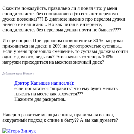
Скажите пожалуйста, правильно ли я понял что: у меня
спондилолистез без спондилолиза (то есть нет перелома
дужки позвонка)??? В диагнозе именно про перелом дужки
ничего не написано... Но как читал в интернете,
спондилолистез без перелома душки почти не бывает????
И еще вопрос: При здоровом позвоночнике 80 % нагрузки
приходиться на диски и 20% на дугоотросчатые суставы...
Если у меня произошло смещение, то суставы должны сойти
один с другого, ведь так? Это значит что теперь 100%
нагрузки приходиться на межпозвоночный диск?
Добавлено через 10 минут
Доктор Капышев написал(а):
если попытаться "вправить" что ему будет мешать
плясать на месте как захочется???
Нажмите для раскрытия...
Наверно развитые мышцы спины, правильная осанка,
аккуратный подход к спине в быту?? А вы как думаете?