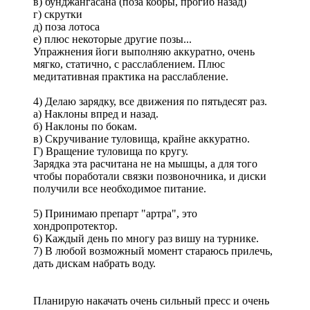
в) бунджангасана (поза кобры, прогиб назад)
г) скрутки
д) поза лотоса
е) плюс некоторые другие позы...
Упражнения йоги выполняю аккуратно, очень
мягко, статично, с расслаблением. Плюс
медитативная практика на расслабление.
4) Делаю зарядку, все движения по пятьдесят раз.
а) Наклоны впред и назад.
б) Наклоны по бокам.
в) Скручивание туловища, крайне аккуратно.
Г) Вращение туловища по кругу.
Зарядка эта расчитана не на мышцы, а для того
чтобы поработали связки позвоночника, и диски
получили все необходимое питание.
5) Принимаю препарт "артра", это
хондропротектор.
6) Каждый день по многу раз вишу на турнике.
7) В любой возможный момент стараюсь прилечь,
дать дискам набрать воду.
Планирую накачать очень сильный пресс и очень