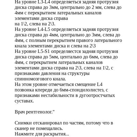
На уровне L3-L4 определяеться задняя протрузия
диска справа до 3мм, центрально до 2 мм, слева до
4мм с перекрытием латеральных каналов
элементами диска справа
на 1\2, слева на 2\3.
На уровне L4-L5 определяеться задняя протрузия
диска справа до 4мм, центрально до 3мм, слева до
4мм, с полным перекрытием правого латерального
кнала элементами диска и слева на 2\3
На уровне L5-S1 определяестся задняя протрузия
диска справа до 5мм, центально до 6мм, слева до
4мм, с перекрытием латеральных каналов
элементами диска справа на 2\3, слева на 1\2, с
признаками давления на структуры
спинномозгового кнала.
На этом уровне отмечаеться смещение L4
позвонка кпереди до 6мм-спондилолистез, с
признаками нестабильности в дугоотростчатых
суставах.
Врач рентгенолог."
Снимки отсканировал по частям, потому что в
сканер не помещались.
Нажмите для раскрытия...