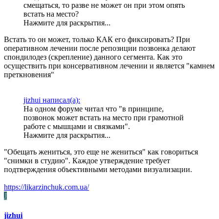
смещаться, то разве не может он при этом опять
встать на место?
Нажмите для раскрытия...
Встать то он может, только КАК его фиксировать? При
оперативном лечении после репозиции позвонка делают
спондилодез (скрепление) данного сегмента. Как это
осуществить при консервативном лечении и является "камнем
преткновения"
jizhui написал(а):
На одном форуме читал что "в принципе,
позвонок может встать на место при грамотной
работе с мышцами и связками".
Нажмите для раскрытия...
"Обещать жениться, это еще не жениться" как говориться
"снимки в студию". Каждое утверждение требует
подтверждения объективными методами визуализации.
https://likarzinchuk.com.ua/
J
jizhui