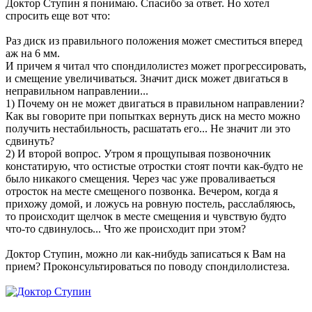
Доктор Ступин я понимаю. Спасибо за ответ. Но хотел
спросить еще вот что:
Раз диск из правильного положения может сместиться вперед
аж на 6 мм.
И причем я читал что спондилолистез может прогрессировать,
и смещение увеличиваться. Значит диск может двигаться в
неправильном направлении...
1) Почему он не может двигаться в правильном направлении?
Как вы говорите при попытках вернуть диск на место можно
получить нестабильность, расшатать его... Не значит ли это
сдвинуть?
2) И второй вопрос. Утром я прощупывая позвоночник
констатирую, что остистые отростки стоят почти как-будто не
было никакого смещения. Через час уже проваливаеться
отросток на месте смещеного позвонка. Вечером, когда я
прихожу домой, и ложусь на ровную постель, расслабляюсь,
то происходит щелчок в месте смещения и чувствую будто
что-то сдвинулось... Что же происходит при этом?
Доктор Ступин, можно ли как-нибудь записаться к Вам на
прием? Проконсультироваться по поводу спондилолистеза.