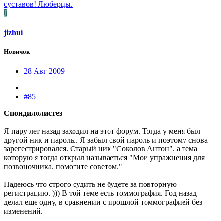
суставов! Люберцы.
J
jizhui
Новичок
28 Авг 2009
#85
Спондилолистез
Я пару лет назад заходил на этот форум. Тогда у меня был
другой ник и пароль.. Я забыл свой пароль и поэтому снова
зарегестрировался. Старый ник "Соколов Антон". а тема
которую я тогда открыл называеться "Мои упражнения для
позвоночника. помогите советом."
Надеюсь что строго судить не будете за повторную
регистрацию. ))) В той теме есть томмография. Год назад
делал еще одну, в сравнении с прошлой томмографией без
изменений.