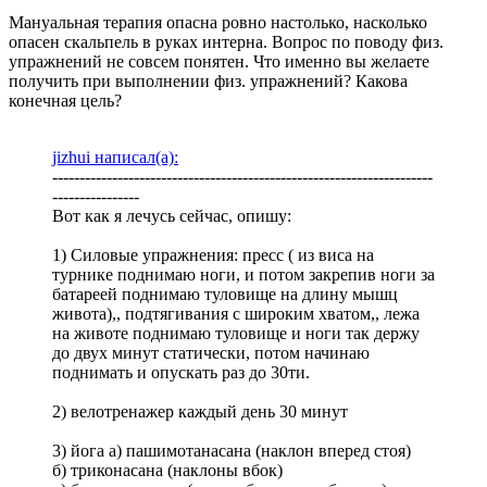
Мануальная терапия опасна ровно настолько, насколько
опасен скальпель в руках интерна. Вопрос по поводу физ.
упражнений не совсем понятен. Что именно вы желаете
получить при выполнении физ. упражнений? Какова
конечная цель?
jizhui написал(а):
----------------------------------------------------------------------
----------------
Вот как я лечусь сейчас, опишу:
1) Силовые упражнения: пресс ( из виса на
турнике поднимаю ноги, и потом закрепив ноги за
батареей поднимаю туловище на длину мышц
живота),, подтягивания с широким хватом,, лежа
на животе поднимаю туловище и ноги так держу
до двух минут статически, потом начинаю
поднимать и опускать раз до 30ти.
2) велотренажер каждый день 30 минут
3) йога а) пашимотанасана (наклон вперед стоя)
б) триконасана (наклоны вбок)