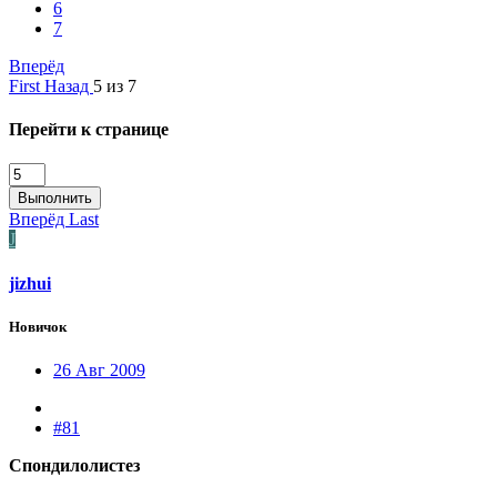
6
7
Вперёд
First
Назад
5 из 7
Перейти к странице
Выполнить
Вперёд
Last
J
jizhui
Новичок
26 Авг 2009
#81
Спондилолистез