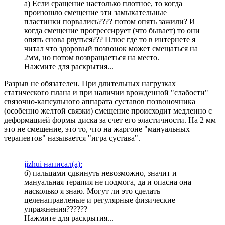
а) Если сращение настолько плотное, то когда
произошло смещение эти замыкательные
пластинки порвались???? потом опять зажили? И
когда смещение прогрессирует (что бывает) то они
опять снова рвуться??? Плюс где то в интернете я
читал что здоровый позвонок может смещаться на
2мм, но потом возвращаеться на место.
Нажмите для раскрытия...
Разрыв не обязателен. При длительных нагрузках
статического плана и при наличии врожденной "слабости"
связочно-капсульного аппарата суставов позвоночника
(особенно желтой связки) смещение происходит медленно с
деформацией формы диска за счет его эластичности. На 2 мм
это не смещение, это то, что на жаргоне "мануальных
терапевтов" называется "игра сустава".
jizhui написал(а):
б) пальцами сдвинуть невозможно, значит и
мануальная терапия не подмога, да и опасна она
насколько я знаю. Могут ли это сделать
целенаправленые и регулярные физические
упражнения??????
Нажмите для раскрытия...