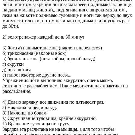
ноги, и потом закрепив ноги за батареей поднимаю туловище
на длину мышц живота),, подтягивания с широким хватом,,
лежа на животе поднимаю туловище и ноги так держу до двух
минут статически, потом начинаю поднимать и опускать раз
до 30ти.
2) велотренажер каждый день 30 минут
3) йога а) пашимотанасана (наклон вперед стоя)
б) триконасана (наклоны вбок)
в) бунджангасана (поза кобры, прогиб назад)
г) скрутки
д) поза лотоса
е) плюс некоторые другие позы...
Упражнения йоги выполняю аккуратно, очень мягко,
статично, с расслаблением. Плюс медитативная практика на
расслабление.
4) Делаю зарядку, все движения по пятьдесят раз.
а) Наклоны впред и назад.
б) Наклоны по бокам.
в) Скручивание туловища, крайне аккуратно.
Г) Вращение туловища по кругу.
Зарядка эта расчитана не на мышцы, а для того чтобы
поработали связки позвоночника, и диски получили все