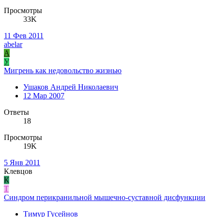
Просмотры
33K
11 Фев 2011
abelar
A
У
Мигрень как недовольство жизнью
Ушаков Андрей Николаевич
12 Мар 2007
Ответы
18
Просмотры
19K
5 Янв 2011
Клевцов
К
Т
Синдром перикранильной мышечно-суставной дисфункции
Тимур Гусейнов