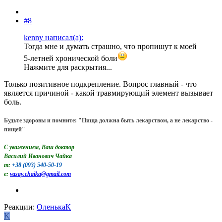
#8
kenny написал(а):
Тогда мне и думать страшно, что пропишут к моей
5-летней хронической боли
Нажмите для раскрытия...
Только позитивное подкрепление. Вопрос главный - что
является причиной - какой травмирующий элемент вызывает
боль.
Будьте здоровы и помните: "Пища должна быть лекарством, а не лекарство -
пищей"
С уважением, Ваш доктор
Василий Иванович Чайка
m:
+38 (093) 540-50-19
e:
vasay.chaika@gmail.com
Реакции:
ОленькаК
K