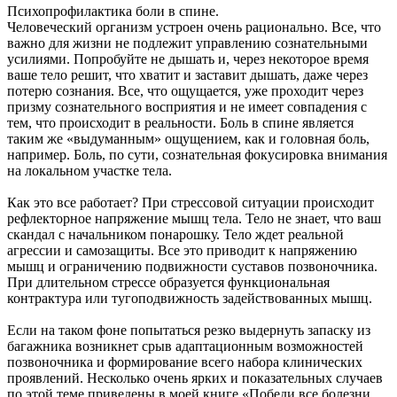
Психопрофилактика боли в спине.
Человеческий организм устроен очень рационально. Все, что
важно для жизни не подлежит управлению сознательными
усилиями. Попробуйте не дышать и, через некоторое время
ваше тело решит, что хватит и заставит дышать, даже через
потерю сознания. Все, что ощущается, уже проходит через
призму сознательного восприятия и не имеет совпадения с
тем, что происходит в реальности. Боль в спине является
таким же «выдуманным» ощущением, как и головная боль,
например. Боль, по сути, сознательная фокусировка внимания
на локальном участке тела.
Как это все работает? При стрессовой ситуации происходит
рефлекторное напряжение мышц тела. Тело не знает, что ваш
скандал с начальником понарошку. Тело ждет реальной
агрессии и самозащиты. Все это приводит к напряжению
мышц и ограничению подвижности суставов позвоночника.
При длительном стрессе образуется функциональная
контрактура или тугоподвижность задействованных мышц.
Если на таком фоне попытаться резко выдернуть запаску из
багажника возникнет срыв адаптационным возможностей
позвоночника и формирование всего набора клинических
проявлений. Несколько очень ярких и показательных случаев
по этой теме приведены в моей книге «Победи все болезни.