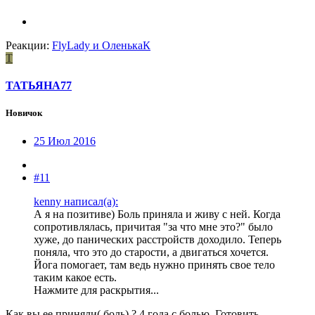
Реакции:
FlyLady
и
ОленькаК
Т
ТАТЬЯНА77
Новичок
25 Июл 2016
#11
kenny написал(а):
А я на позитиве) Боль приняла и живу с ней. Когда
сопротивлялась, причитая "за что мне это?" было
хуже, до панических расстройств доходило. Теперь
поняла, что это до старости, а двигаться хочется.
Йога помогает, там ведь нужно принять свое тело
таким какое есть.
Нажмите для раскрытия...
Как вы ее приняли( боль) ? 4 года с болью. Готовить,