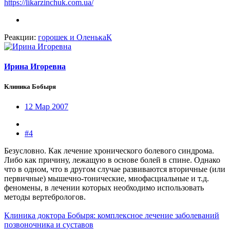
https://likarzinchuk.com.ua/
Реакции:
горошек
и
ОленькаК
Ирина Игоревна
Клиника Бобыря
12 Мар 2007
#4
Безусловно. Как лечение хронического болевого синдрома.
Либо как причину, лежащую в основе болей в спине. Однако
что в одном, что в другом случае развиваются вторичные (или
первичные) мышечно-тонические, миофасциальные и т.д.
феномены, в лечении которых необходимо использовать
методы вертебрологов.
Клиника доктора Бобыря: комплексное лечение заболеваний
позвоночника и суставов