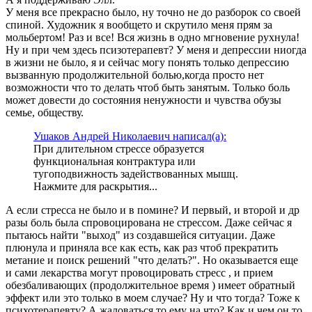
У меня все прекрасно было, ну точно не до разборок со своей
спиной. Художник я вообщето и скрутило меня прям за
мольбертом! Раз и все! Вся жизнь в одно мгновение рухнула!
Ну и при чем здесь псизотерапевт? У меня и депрессии ниогда
в жизни не было, я и сейчас могу понять только депрессию
вызванную продолжительной болью,когда просто нет
возможности что то делать чтоб быть занятым. Только боль
может довести до состояния ненужности и чувства обузы
семье, обществу.
Ушаков Андрей Николаевич написал(а):
При длительном стрессе образуется
функциональная контрактура или
тугоподвижность задействованных мышц.
Нажмите для раскрытия...
А если стресса не было и в помине? И первый, и второй и др
разы боль была спровоцирована не стрессом. Даже сейчас я
пытаюсь найти "выход" из создавшейся ситуации. Даже
плюнула и приняла все как есть, как раз чтоб прекратить
метание и поиск решений "что делать?". Но оказывается еще
и сами лекарства могут провоцировать стресс , и прием
обезбаливающих (продолжительное время ) имеет обратный
эффект или это только в моем случае? Ну и что тогда? Тоже к
психотерапевту? А жаловаться то ему на что? Как и чем он то