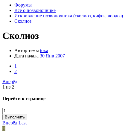
Форумы
Все о позвоночнике
Искривление позвоночника (сколиоз, кифоз, лордоз)
Сколиоз
Сколиоз
Автор темы
toxa
Дата начала
30 Янв 2007
1
2
Вперёд
1 из 2
Перейти к странице
Выполнить
Вперёд
Last
T