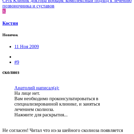
Сеть Клиник доктора Бобыря: комплексный подход к лечению
позвоночника и суставов
К
Костян
Новичок
11 Ноя 2009
#9
сколиоз
Анатолий написал(а):
На лице нет.
Вам необходимо проконсультироваться в
специализированной клинике, и заняться
лечением сколиоза.
Нажмите для раскрытия...
Не согласен! Читал что из-за шейного сколиоза появляется