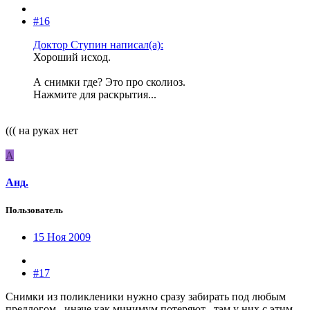
#16
Доктор Ступин написал(а):
Хороший исход.
А снимки где? Это про сколиоз.
Нажмите для раскрытия...
((( на руках нет
А
Анд.
Пользователь
15 Ноя 2009
#17
Снимки из поликленики нужно сразу забирать под любым
предлогом , иначе как минимум потеряют , там у них с этим