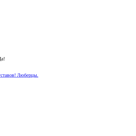
Да!
уставов! Люберцы.