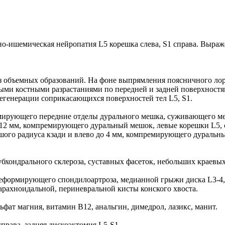
-ишемическая нейропатия L5 корешка слева, S1 справа. Выраже
з объемных образований. На фоне выпрямления поясничного ло
ми костными разрастаниями по передней и задней поверхностям
егенерации соприкасающихся поверхностей тел L5, S1.
ремирующего передние отделы дурального мешка, суживающего м
до 12 мм, компремирующего дуральный мешок, левые корешки L5
шого радиуса кзади и влево до 4 мм, компремирующего дуральны
хондрального склероза, суставных фасеток, небольших краевых
деформирующего спондилоартроза, медианной грыжи диска L3-4,
арахноидальной, периневральной кисты конского хвоста.
льфат магния, витамин В12, анальгин, димедрол, лазикс, манит.
права, задняя дискоэктомия L5-S1.