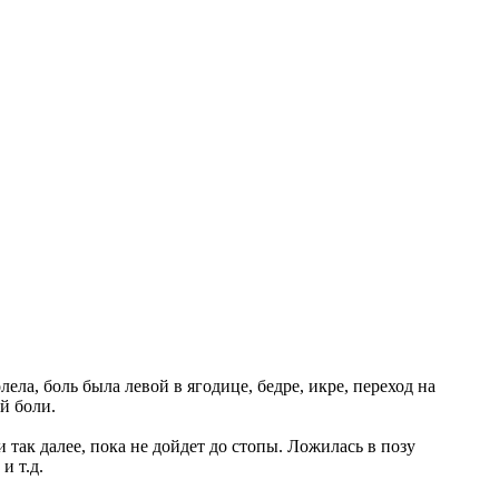
ла, боль была левой в ягодице, бедре, икре, переход на
й боли.
и так далее, пока не дойдет до стопы. Ложилась в позу
и т.д.