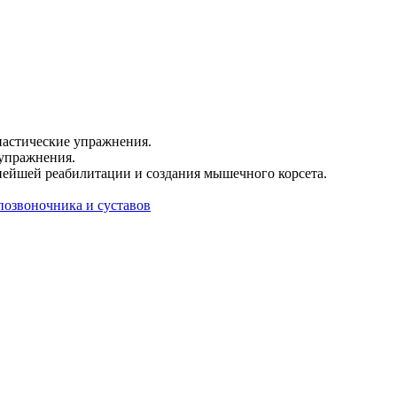
настические упражнения.
упражнения.
нейшей реабилитации и создания мышечного корсета.
позвоночника и суставов