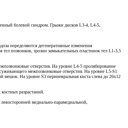
нный болевой синдром. Грыжи дисков L3-4, L4-5,
рдоза определяются дегенеративные изменения
 тел позвонков, эрозии замыкательных пластинок тел L1-3,5
ежпозвонковые отверстия. На уровне L4-5 пролябирование
, суживающего межпозвонковые отверстия. На уровне L5-S1
й мешок. На уровне S3 периневральная киста слева до 26х12
 костных разрастаний.
 левосторонней медиально-парамедиальной,