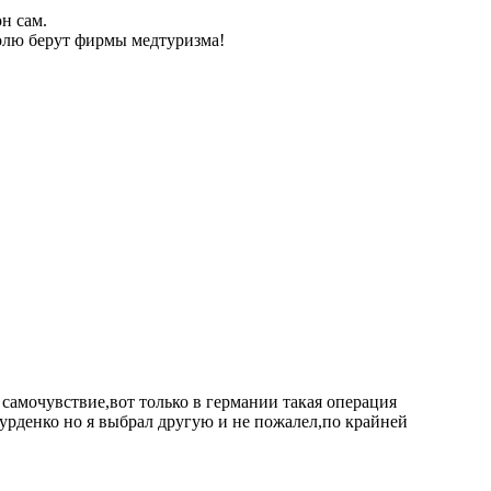
н сам.
олю берут фирмы медтуризма!
ё самочувствие,вот только в германии такая операция
бурденко но я выбрал другую и не пожалел,по крайней