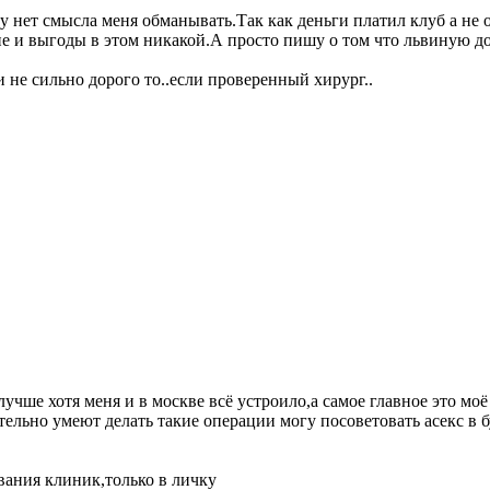
 нет смысла меня обманывать.Так как деньги платил клуб а не о
е и выгоды в этом никакой.А просто пишу о том что львиную д
и не сильно дорого то..если проверенный хирург..
лучше хотя меня и в москве всё устроило,а самое главное это мо
ительно умеют делать такие операции могу посоветовать асекс в 
вания клиник,только в личку