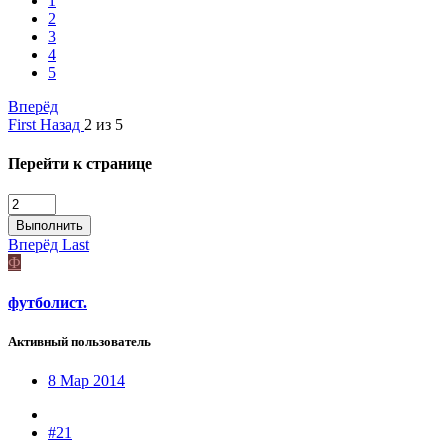
1
2
3
4
5
Вперёд
First
Назад
2 из 5
Перейти к странице
Выполнить
Вперёд
Last
Ф
футболист.
Активный пользователь
8 Мар 2014
#21