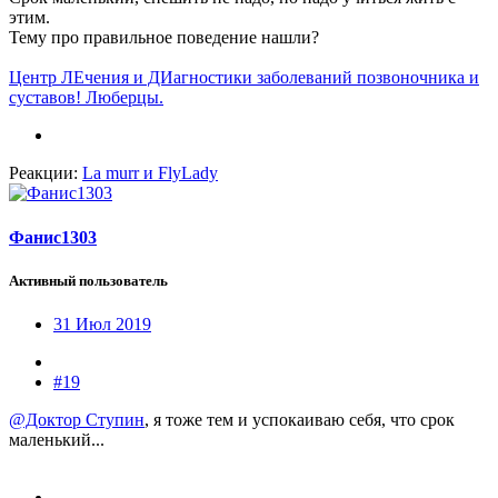
этим.
Тему про правильное поведение нашли?
Центр ЛЕчения и ДИагностики заболеваний позвоночника и
суставов! Люберцы.
Реакции:
La murr
и
FlyLady
Фанис1303
Активный пользователь
31 Июл 2019
#19
@Доктор Ступин
, я тоже тем и успокаиваю себя, что срок
маленький...