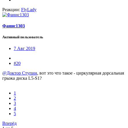
Реакции:
FlyLady
Фанис1303
Активный пользователь
7 Авг 2019
#20
@Доктор Ступин
, вот это что такое - циркулярная дорсальная
грыжа диска L5-S1?
1
2
3
4
5
Вперёд