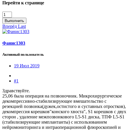
Перейти к странице
Выполнить
Вперёд
Last
Фанис1303
Активный пользователь
19 Июл 2019
#1
Здравствуйте.
25,06 была операция на позвоночник. Микрохирургическое
декомпрессивно-стабилизирующее вмешательство с
резекцией позвонка(дужек,остистого и суставных отростков),
декомпрессия корешков"конского хвоста", S1 корешков с двух
сторон , удаление межпозвонкового L5-S1 диска, ТПФ L5-S1
(стабилизирующие имплантанты) с использованием
нейромониторинга и интраоперационной флюроскопией и