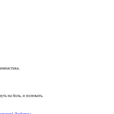
гимнастика.
уть на боль, и полежать.
уставов! Люберцы.