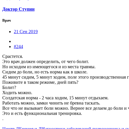
Доктор Ступин
Врач
21 Сен 2019
#244
Срастется.
Это врач должен определить, от чего болит.
Но исходим из имеющегося и из места травмы.
Сидим до боли, но есть норма как в школе.
45 минут сидим, 5 минут ходим, поле этого производственная 
Поживите в таком режиме, дней пять?
Болит?
Ходить можно.
Солдатская норма - 2 часа ходим, 15 минут отдыхаем.
Работать можно, замки чинить не бревна таскать.
Все что не вызывает боли можно. Вернее все делаем до боли и ч
Это и есть функциональная тренировка.
.
Центр ЛЕчения и ДИагностики заболеваний позвоночника и с