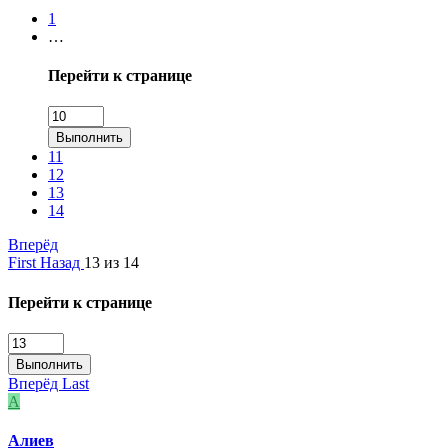
1
…
Перейти к странице
Выполнить
11
12
13
14
Вперёд
First
Назад
13 из 14
Перейти к странице
Выполнить
Вперёд
Last
А
Алиев