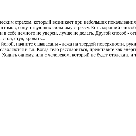
ическим страхом, который возникает при небольших покалывания
птомов, сопутствующих сильному стрессу. Есть хороший способ п
ли в себе немного не уверен, лучше не делать. Другой способ - о
тол, стул, кровать...
я йогой, начните с шавасаны - лежа на твердой поверхности, рук
слабляются и т.д. Когда тело расслабиться, представьте как энерги
. Ходить одному, или с человеком, который не будет отвлекать 