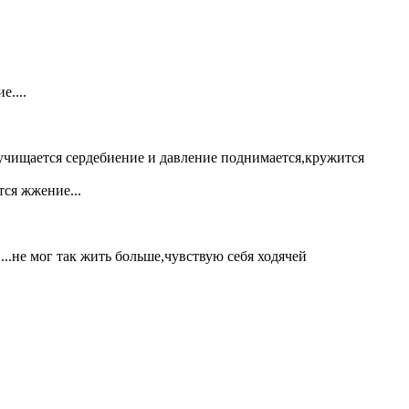
....
у,учищается сердебиение и давление поднимается,кружится
тся жжение...
....не мог так жить больше,чувствую себя ходячей