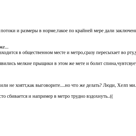
потоки и размеры в норме,такое по крайней мере дали заключение
е...
находится в общественном месте и метро,сразу пересыхает во рт
явились мелкие прыщики в этом же мете и болит спина,чувтсвуе
 или не хоятт,как выговорите....но что же делать? Люди, Хелп ми
то сбивается и например в метро трудно вздохнуть..((