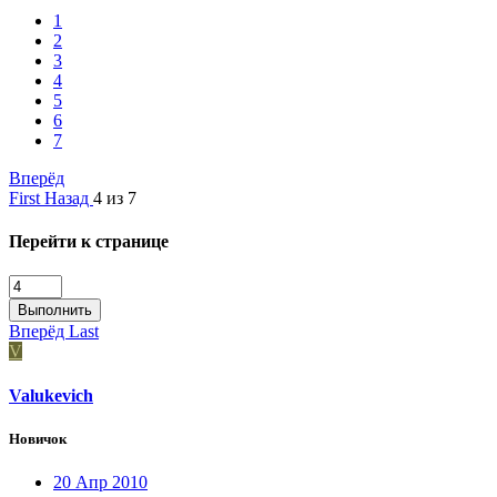
1
2
3
4
5
6
7
Вперёд
First
Назад
4 из 7
Перейти к странице
Выполнить
Вперёд
Last
V
Valukevich
Новичок
20 Апр 2010