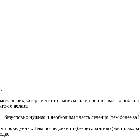
.
 мануальщик,который что-то выписывал и прописывал - ошибка п
что-то
делает
 - безусловно нужная и необходимая часть лечения.(тем более з
ем проведенных Вам исследований (безрезультатных)настолько ве
одке.