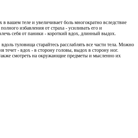
х в вашем теле и увеличивает боль многократно вследствие
олного избавления от страха - усиливать его и
твлечь себя от паники - короткий вдох, длинный выдох.
и вдоль туловища старайтесь расслаблять все части тела. Можно
я течет - вдох - в сторону головы, выдох в сторону ног.
и также смотреть на окружающие предметы и мысленно их