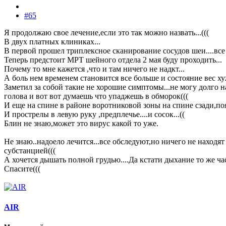
#65
Я продолжаю свое лечение,если это так можно назвать...(((
В двух платных клиниках...
В первой прошел триплексное сканирование сосудов шеи....все 
Теперь предстоит МРТ шейного отдела 2 мая буду проходить...
Почему то мне кажется ,что и там ничего не надкт...
А боль нем временем становится все больше и состояние вес хуж
Заметил за собой такие не хорошие симптомы...не могу долго 
голова и вот вот думаешь что упаджешь в обморок(((
И еще на спине в районе воротниковой зоны на спине сзади,по
И прострелы в левую руку ,предплечье....и сосок...((
Блин не знаю,может это вирус какой то уже.
Не знаю..надоело лечится...все обследуют,но ничего не находят
субстанцией(((
А хочется дышать полной грудью....Да кстати дыхание то же час
Спасите(((
AIR