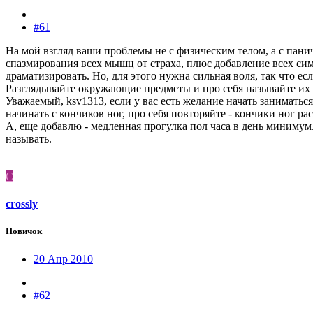
#61
На мой взгляд ваши проблемы не с физическим телом, а с пан
спазмирования всех мышц от страха, плюс добавление всех сим
драматизировать. Но, для этого нужна сильная воля, так что ес
Разглядывайте окружающие предметы и про себя называйте их - с
Уважаемый, ksv1313, если у вас есть желание начать заниматьс
начинать с кончиков ног, про себя повторяйте - кончики ног рас
А, еще добавлю - медленная прогулка пол часа в день минимум
называть.
C
crossly
Новичок
20 Апр 2010
#62