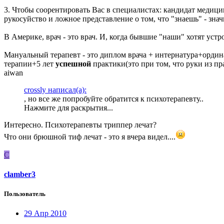
3. Чтобы соорентировать Вас в специалистах: кандидат медици
рукосуйство и ложное представление о том, что "знаешь" - зна
В Америке, врач - это врач. И, когда бывшие "наши" хотят устр
Мануальный терапевт - это диплом врача + интернатура+орди
терапии+5 лет
успешной
практики(это при том, что руки из пра
aiwan
crossly написал(а):
, но все же попробуйте обратится к психотерапевту..
Нажмите для раскрытия...
Интересно. Психотерапевты триппер лечат?
Что они брюшной тиф лечат - это я вчера видел....
C
clamber3
Пользователь
29 Апр 2010