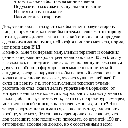
чтобы головная боли была минимальной.
Подумайте о массаже и мануальной терапии.
И снимки нам покажите.
Нажмите для раскрытия...
Док, это не боль в глазу, это как бы тянет правую сторону
лица, напряжение, как если бы отлежал человек это сторону
что ли, долго - долго лежал на правой стороне, или продуло,
сделал отжимание, тянет, нейроофтальмолог смотрела, норма,
нет признаков ВЧД.
Именно! Мне так первый мануальный терапевт и объяснил
(мне его первый невролог рекомендовал, стаж 30 лет), мол у
вас сколиоз, вы подтягивались, одну половину перекачали, а
другую наоборот, сформировался мышечно-тонический
синдром, которые нарушает якобы венозный отток, вот ваш
коллега ниже по ветке сказал, что это чушь полнейшая! Я
склонен верить, т.к. этот мануальный терапевт руками
работать не стал, сказал делать упражнения Борщенко, от
которых меня также колбасит, нормально? Сколиоз у меня со
школы, обычный, снимок есть, рентген, нейрохирург смотрел,
мол ничего особенного, как и у очень многих, и что?! Что
теперь спортом не заниматься, а как спину тогда укреплять
вообще, я не могу без силовых тренировок, не говорю, что
док разрешите мне поднимать приседать со штангой 150 кг.,
отягощения вообще не люблю, но с собственным весом