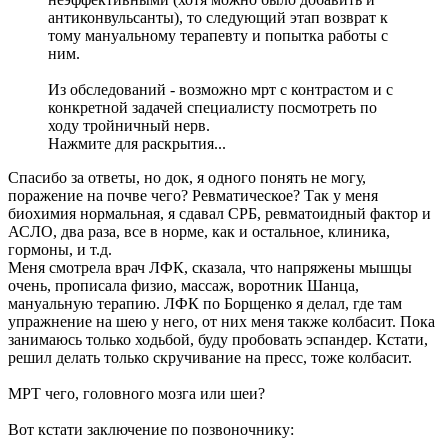
антиконвульсанты), то следующий этап возврат к
тому мануальному терапевту и попытка работы с
ним.
Из обследований - возможно мрт с контрастом и с
конкретной задачей специалисту посмотреть по
ходу тройничный нерв.
Нажмите для раскрытия...
Спасибо за ответы, но док, я одного понять не могу,
поражение на почве чего? Ревматическое? Так у меня
биохимия нормальная, я сдавал СРБ, ревматоидный фактор и
АСЛО, два раза, все в норме, как и остальное, клиника,
гормоны, и т.д.
Меня смотрела врач ЛФК, сказала, что напряжены мышцы
очень, прописала физио, массаж, воротник Шанца,
мануальную терапию. ЛФК по Борщенко я делал, где там
упражнение на шею у него, от них меня также колбасит. Пока
занимаюсь только ходьбой, буду пробовать эспандер. Кстати,
решил делать только скручивание на пресс, тоже колбасит.
МРТ чего, головного мозга или шеи?
Вот кстати заключение по позвоночнику: