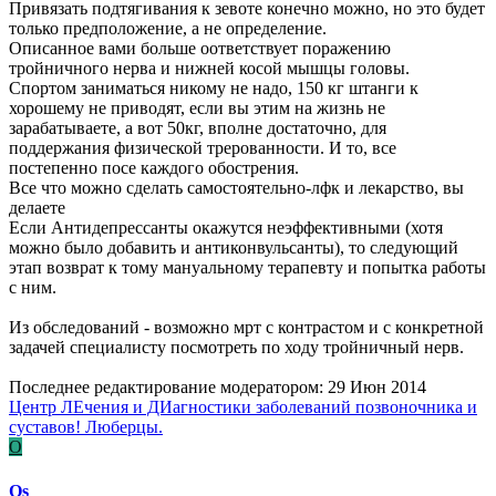
Привязать подтягивания к зевоте конечно можно, но это будет
только предположение, а не определение.
Описанное вами больше оответствует поражению
тройничного нерва и нижней косой мышцы головы.
Спортом заниматься никому не надо, 150 кг штанги к
хорошему не приводят, если вы этим на жизнь не
зарабатываете, а вот 50кг, вполне достаточно, для
поддержания физической трерованности. И то, все
постепенно посе каждого обострения.
Все что можно сделать самостоятельно-лфк и лекарство, вы
делаете
Если Антидепрессанты окажутся неэффективными (хотя
можно было добавить и антиконвульсанты), то следующий
этап возврат к тому мануальному терапевту и попытка работы
с ним.
Из обследований - возможно мрт с контрастом и с конкретной
задачей специалисту посмотреть по ходу тройничный нерв.
Последнее редактирование модератором:
29 Июн 2014
Центр ЛЕчения и ДИагностики заболеваний позвоночника и
суставов! Люберцы.
O
Os