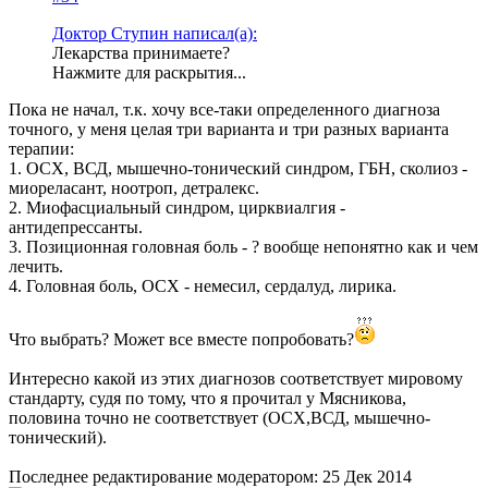
Доктор Ступин написал(а):
Лекарства принимаете?
Нажмите для раскрытия...
Пока не начал, т.к. хочу все-таки определенного диагноза
точного, у меня целая три варианта и три разных варианта
терапии:
1. ОСХ, ВСД, мышечно-тонический синдром, ГБН, сколиоз -
миореласант, ноотроп, детралекс.
2. Миофасциальный синдром, цирквиалгия -
антидепрессанты.
3. Позиционная головная боль - ? вообще непонятно как и чем
лечить.
4. Головная боль, ОСХ - немесил, сердалуд, лирика.
Что выбрать? Может все вместе попробовать?
Интересно какой из этих диагнозов соответствует мировому
стандарту, судя по тому, что я прочитал у Мясникова,
половина точно не соответствует (ОСХ,ВСД, мышечно-
тонический).
Последнее редактирование модератором:
25 Дек 2014