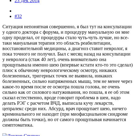
23 Дек 2014
#32
Ситуация непонятная совершенно, я был тут на консультации
у одного доктора с форума, и процедуру мануальную он мне
одну проделал, от процедуры стало чуть-чуть лучше, но все-
таки мануальная терапия это область реабилитации,
восстановительной медицины, а диагноз ставит невролог, я
пока точного не получил. Был с месяц назад на консультации
у невролога (стаж 40 лет), очень внимательно она
прощупывала именно шею (впервые кстати кто-то это сделал)
плюс к обычному неврологическому осмотру, никаких
болезненных, тригерных точек не выявила, никаких
болезненных, сильно напряженных мышц, тем не менее через
какое-то время после ее осмотра пошла голова, не очень
сильно как от силового натуживания, но пошла, я ее об этом
сказал естественно, вроде говорит проблема в шеи, надо
делать РЭГ с расчетом ВЧД, выписала кучу лекарств,
цепралекс среди них. Абсурд, врач прощупает шею, ничего
криминального не находит (при миофасциальном синдроме
должны быть точки), но от самого прощупывая начинается
симптоматика.