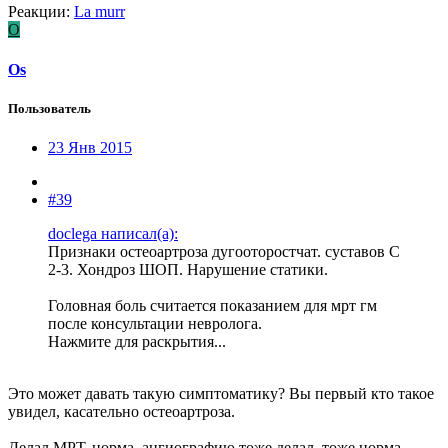
Реакции:
La murr
O
Os
Пользователь
23 Янв 2015
#39
doclega написал(а):
Признаки остеоартроза дугооторостчат. суставов C
2-3. Хондроз ШОП. Нарушение статики.
Головная боль считается показанием для мрт гм
после консультации невролога.
Нажмите для раскрытия...
Это может давать такую симптоматику? Вы первый кто такое
увидел, касательно остеоартроза.
Делал МРТ, норма, ангиографию тоже делал, тоже норма.