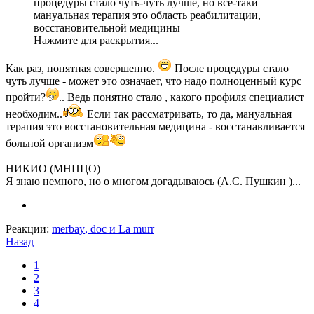
процедуры стало чуть-чуть лучше, но все-таки
мануальная терапия это область реабилитации,
восстановительной медицины
Нажмите для раскрытия...
Как раз, понятная совершенно.
После процедуры стало
чуть лучше - может это означает, что надо полноценный курс
пройти?
.. Ведь понятно стало , какого профиля специалист
необходим..
Если так рассматривать, то да, мануальная
терапия это восстановительная медицина - восстанавливается
больной организм
НИКИО (МНПЦО)
Я знаю немного, но о многом догадываюсь (А.С. Пушкин )...
Реакции:
merbay
,
doc
и
La murr
Назад
1
2
3
4