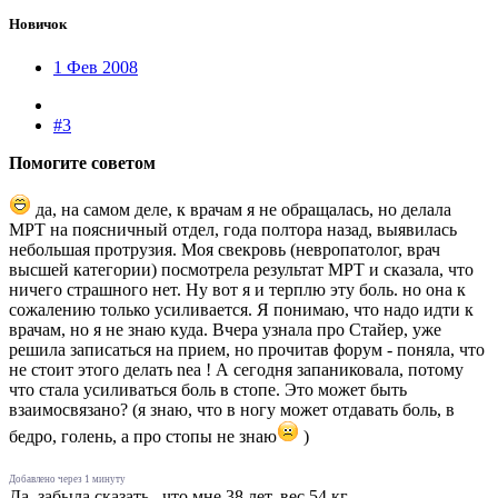
Новичок
1 Фев 2008
#3
Помогите советом
да, на самом деле, к врачам я не обращалась, но делала
МРТ на поясничный отдел, года полтора назад, выявилась
небольшая протрузия. Моя свекровь (невропатолог, врач
высшей категории) посмотрела результат МРТ и сказала, что
ничего страшного нет. Ну вот я и терплю эту боль. но она к
сожалению только усиливается. Я понимаю, что надо идти к
врачам, но я не знаю куда. Вчера узнала про Стайер, уже
решила записаться на прием, но прочитав форум - поняла, что
не стоит этого делать nea ! А сегодня запаниковала, потому
что стала усиливаться боль в стопе. Это может быть
взаимосвязано? (я знаю, что в ногу может отдавать боль, в
бедро, голень, а про стопы не знаю
)
Добавлено через 1 минуту
Да, забыла сказать , что мне 38 лет, вес 54 кг