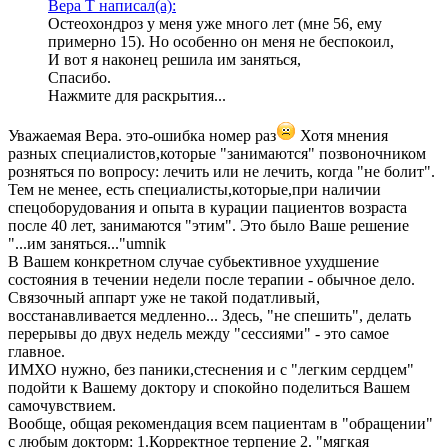
Вера Т написал(а):
Остеохондроз у меня уже много лет (мне 56, ему
примерно 15). Но особенно он меня не беспокоил,
И вот я наконец решила им заняться,
Спасибо.
Нажмите для раскрытия...
Уважаемая Вера. это-ошибка номер раз
Хотя мнения
разных специалистов,которые "занимаются" позвоночником
розняться по вопросу: лечить или не лечить, когда "не болит".
Тем не менее, есть специалисты,которые,при наличии
спецоборудования и опыта в курации пациентов возраста
после 40 лет, занимаются "этим". Это было Ваше решение
"...им заняться..."umnik
В Вашем конкретном случае субьективное ухудшение
состояния в течении недели после терапии - обычное дело.
Связочный аппарт уже не такой податливый,
восстанавливается медленно... Здесь, "не спешить", делать
перерывы до двух недель между "сессиями" - это самое
главное.
ИМХО нужно, без паники,стеснения и с "легким сердцем"
подойти к Вашему доктору и спокойно поделиться Вашем
самочувствием.
Вообще, общая рекомендация всем пациентам в "обращении"
с любым докторм: 1.Корректное терпение 2. "мягкая