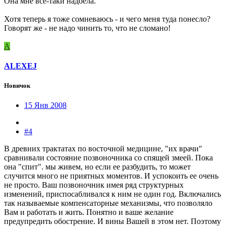
Она мне все-таки надоела.
Хотя теперь я тоже сомневаюсь - и чего меня туда понесло?
Говорят же - не надо чинить то, что не сломано!
A
ALEXEJ
Новичок
15 Янв 2008
#4
В древних трактатах по восточной медицине, "их врачи"
сравнивали состояние позвоночника со спящей змеей. Пока
она "спит". мы живем, но если ее разбудить, то может
случится много не приятных моментов. И успокоить ее очень
не просто. Ваш позвоночник имея ряд структурных
изменений, приспосабливался к ним не один год. Включались
так называемые компенсаторные механизмы, что позволяло
Вам и работать и жить. Понятно и ваше желание
предупредить обострение. И вины Вашей в этом нет. Поэтому