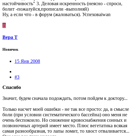
настойчивость" 3. Деловая искренность (неясно - спроси,
болит -пожалуйся,прописали -выполняй)
Ну, а если что - в форум (жаловаться). Успеховaiwan
В
Вера Т
Новичок
15 Янв 2008
#3
Спасибо
Значит, будем сначала подождать, потом пойдем к доктору...
Только насчет моей ошибки - не так все просто: да, в смысле
боли (при условии систематического бассейна) оно меня не
очень беспокоило. Но снижение кровоснабжения сонных и
позвоночных артерий имеет место. Плюс вегетатика всякая
самая разнообразная, то лапы ломит, то хвост отваливается...