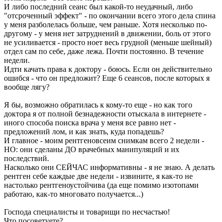
И либо последний сеанс был какой-то неудачный, либо
"отсроченный эффект" - по окончании всего этого дела спина
у меня разболелась больше, чем раньше. Хотя несколько по-
другому - у меня нет затруднений в движении, боль от этого
не усиливается - просто ноет весь грудной (меньше шейный)
отдел сам по себе, даже лежа. Почти постоянно. В течение
недели.
Идти качать права к доктору - боюсь. Если он действительно
ошибся - что он предложит? Еще 6 сеансов, после которых я
вообще лягу?
Я бы, возможно обратилась к кому-то еще - но как того
доктора я от полной безнадежности отыскала в интернете -
иного способа поиска врача у меня все равно нет -
предложений лом, и как знать, куда попадешь?
И главное - моим рентгеновсеим снимкам всего 2 недели -
НО: они сделаны ДО врачебных манипуляций и их
последствий.
Насколько они СЕЙЧАС информативны - я не знаю. А делать
рентген себе каждые две недели - извините, я как-то не
настолько рентгеноустойчива (да еще помимо изотопами
работаю, как-то многовато получается...)
Господа специалисты и товарищи по несчастью!
Что посоветуете?