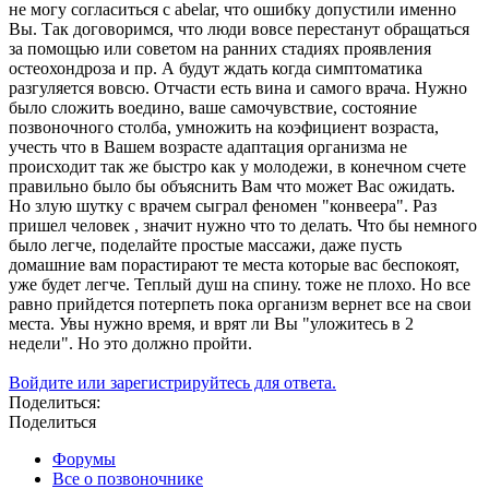
не могу согласиться с abelar, что ошибку допустили именно
Вы. Так договоримся, что люди вовсе перестанут обращаться
за помощью или советом на ранних стадиях проявления
остеохондроза и пр. А будут ждать когда симптоматика
разгуляется вовсю. Отчасти есть вина и самого врача. Нужно
было сложить воедино, ваше самочувствие, состояние
позвоночного столба, умножить на коэфициент возраста,
учесть что в Вашем возрасте адаптация организма не
происходит так же быстро как у молодежи, в конечном счете
правильно было бы объяснить Вам что может Вас ожидать.
Но злую шутку с врачем сыграл феномен "конвеера". Раз
пришел человек , значит нужно что то делать. Что бы немного
было легче, поделайте простые массажи, даже пусть
домашние вам порастирают те места которые вас беспокоят,
уже будет легче. Теплый душ на спину. тоже не плохо. Но все
равно прийдется потерпеть пока организм вернет все на свои
места. Увы нужно время, и врят ли Вы "уложитесь в 2
недели". Но это должно пройти.
Войдите или зарегистрируйтесь для ответа.
Поделиться:
Поделиться
Форумы
Все о позвоночнике