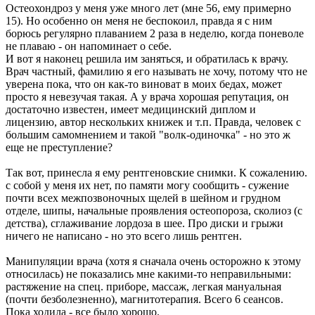
Остеохондроз у меня уже много лет (мне 56, ему примерно
15). Но особенно он меня не беспокоил, правда я с ним
борюсь регулярно плаванием 2 раза в неделю, когда поневоле
не плаваю - он напоминает о себе.
И вот я наконец решила им заняться, и обратилась к врачу.
Врач частный, фамилию я его называть не хочу, потому что не
уверена пока, что он как-то виноват в моих бедах, может
просто я невезучая такая. А у врача хорошая репутация, он
достаточно известен, имеет медицинский диплом и
лицензию, автор нескольких книжек и т.п. Правда, человек с
большим самомнением и такой "волк-одиночка" - но это ж
еще не преступление?
Так вот, принесла я ему рентгеновские снимки. К сожалению.
с собой у меня их нет, по памяти могу сообщить - сужение
почти всех межпозвоночных щелей в шейном и грудном
отделе, шипы, начальные проявления остеопороза, сколиоз (с
детства), сглаживание лордоза в шее. Про диски и грыжи
ничего не написано - но это всего лишь рентген.
Манипуляции врача (хотя я сначала очень осторожно к этому
относилась) не показались мне какими-то неправильными:
растяжение на спец. приборе, массаж, легкая мануальная
(почти безболезненно), магнитотерапия. Всего 6 сеансов.
Пока ходила - все было хорошо.