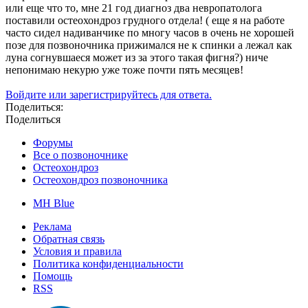
или еще что то, мне 21 год диагноз два невропатолога
поставили остеохондроз грудного отдела! ( еще я на работе
часто сидел надиванчике по многу часов в очень не хорошей
позе для позвоночника прижимался не к спинки а лежал как
луна согнувшаеся может из за этого такая фигня?) ниче
непонимаю некурю уже тоже почти пять месяцев!
Войдите или зарегистрируйтесь для ответа.
Поделиться:
Поделиться
Форумы
Все о позвоночнике
Остеохондроз
Остеохондроз позвоночника
MH Blue
Реклама
Обратная связь
Условия и правила
Политика конфиденциальности
Помощь
RSS