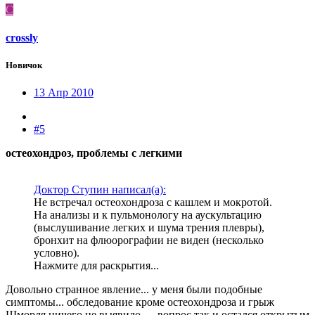
C
crossly
Новичок
13 Апр 2010
#5
остеохондроз, проблемы с легкими
Доктор Ступин написал(а):
Не встречал остеохондроза с кашлем и мокротой.
На анализы и к пульмонологу на аускультацию
(выслушивание легких и шума трения плевры),
бронхит на флюорографии не виден (несколько
условно).
Нажмите для раскрытия...
Довольно странное явление... у меня были подобные
симптомы... обследование кроме остеохондроза и грыж
Шморля ничего не выявило .... вопрос так и остался открытым