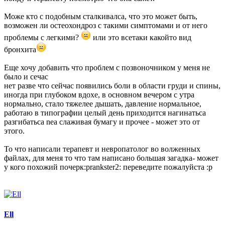
Може кто с подобным сталкивалса, что это может быть,
возможен ли остеохондроз с такими симптомами и от него
проблемы с легкими?
или это всетаки какойто вид
бронхита
Еще хочу добавить что проблем с позвоночником у меня не
было и сечас
нет разве что сейчас появились боли в области груди и спины,
иногда при глубоком вдохе, в основном вечером с утра
нормально, стало тяжелее дышать, давление нормальное,
работаю в типографии целый день приходится нагинатьса
разгибатьса nea слаживая бумагу и прочее - может это от
этого.
То что написали терапевт и невропатолог во волженных
файлах, для меня то что там написано большая загадка- может
у кого похожий почерк:prankster2: переведите пожалуйста :p
Ell