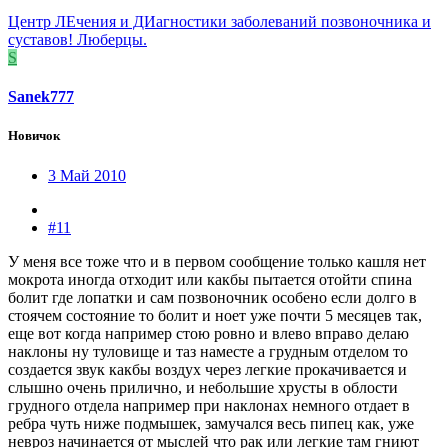
Центр ЛЕчения и ДИагностики заболеваний позвоночника и
суставов! Люберцы.
S
Sanek777
Новичок
3 Май 2010
#11
У меня все тоже что и в первом сообщение только кашля нет
мокрота иногда отходит или какбы пытается отойти спина
болит где лопатки и сам позвоночник особено если долго в
стоячем состояние то болит и ноет уже почти 5 месяцев так,
еще вот когда например стою ровно и влево вправо делаю
наклоны ну туловище и таз наместе а грудным отделом то
создается звук какбы воздух через легкие прокачивается и
слышно очень прилично, и небольшие хрусты в облости
грудного отдела например при наклонах немного отдает в
ребра чуть ниже подмышек, замучался весь пипец как, уже
невроз начинается от мыслей что рак или легкие там гниют