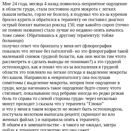
Мне 24 года, месяца 4 назад появилось неприятное ощущение
в области груди, стала постоянно идти мокрота с легких
(кашля небыло, горло не болело), я подумал что из-за курения
бросил курить и обратился к терапевту он поставил диагноз
острый бонхит выписал роксид 150, еще какойто сироп (точно
не помню название) стало лучше но недавно опять началось
тоже самое. Обратившись к другому терапевту(с тойже
больници)
получил ответ что бронхита у меня нет (флюрография
показало что легкие без патологий- но это флюрография такой
маленький снимок грудной боласти, как они могли там чтото
рассмотреть и сделать выводы не понимаю?) а это грудной
остеохондроз, как я понял что из-за воспаления в грудной
области это повлияло на легкие отсюда и выделение мокроты
без кашля. Направили к невропатологу она послушав
симптомы ( выделение мокроты, неприя тное ощущение в
груди, когда нагинаюсь такое ощущение будто спину чтото
стягивает, покалывание под ребрами иногда но редко резкая
боль то справа то слевой стороны груди- через несколько
минут проходит ) сказала что у терапевта "Глюки"
и что у меня в таком возрасте не может быть остеохондроза,
постучала молотком выписала рецепт( скриншот во вло
женных файлах ) и направила опять к терапевту.
В обшем я в замешательстве - я такого не ожидал, завтра
пойду к терапевту посмотрю что она сажет.