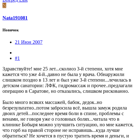
N
Nata191081
Новичок
21 Июн 2007
#1
Здравствуйте! мне 25 лет...сколиоз 3-й степени, хотя мне
кажется что уже 4-й..давно не была у врача. Обнаружили
слишком поздно в 13 лет и был уже 3-й степени...лечилась в
детском санатории: ЛФК, гидромассаж и прочее..предлагали
операцию в Саратове, но отказались, слишком рискованно.
Было много всяких массажей, бабок, дедок..но
безрезультатно..потом забросила всё, вышла замуж родила
двоих детей...последнее время боли в спине, проблемы с
венами, не говоря уже о головных болях...читала что в
клинике Бобыря можно улучшить ситуацию, но мне кажется,
что горб на правой стороне не исправишь...куда лучше
обратиться? Не хочется в пустую тратить время и деньги, и