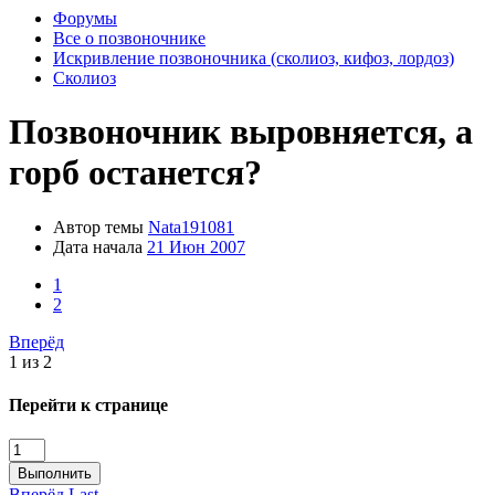
Форумы
Все о позвоночнике
Искривление позвоночника (сколиоз, кифоз, лордоз)
Сколиоз
Позвоночник выровняется, а
горб останется?
Автор темы
Nata191081
Дата начала
21 Июн 2007
1
2
Вперёд
1 из 2
Перейти к странице
Выполнить
Вперёд
Last