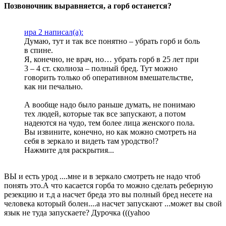
Позвоночник выравняется, а горб останется?
ира 2 написал(а):
Думаю, тут и так все понятно – убрать горб и боль
в спине.
Я, конечно, не врач, но… убрать горб в 25 лет при
3 – 4 ст. сколиоза – полный бред. Тут можно
говорить только об оперативном вмешательстве,
как ни печально.
А вообще надо было раньше думать, не понимаю
тех людей, которые так все запускают, а потом
надеются на чудо, тем более лица женского пола.
Вы извините, конечно, но как можно смотреть на
себя в зеркало и видеть там уродство!?
Нажмите для раскрытия...
ВЫ и есть урод ....мне и в зеркало смотреть не надо чтоб
понять это.А что касается горба то можно сделать реберную
резекцию и т.д а насчет бреда это вы полный бред несете на
человека который болен....а насчет запускают ...может вы свой
язык не туда запускаете? Дурочка (((yahoo