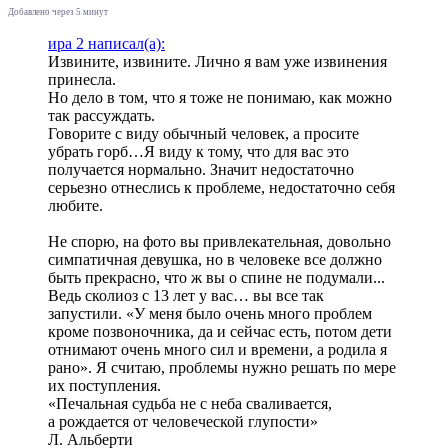
Добавлено через 5 минут
ира 2 написал(а):
Извините, извините. Лично я вам уже извинения
принесла.
Но дело в том, что я тоже не понимаю, как можно
так рассуждать.
Говорите с виду обычный человек, а просите
убрать горб…Я виду к тому, что для вас это
получается нормально. Значит недостаточно
серьезно отнеслись к проблеме, недостаточно себя
любите.
Не спорю, на фото вы привлекательная, довольно
симпатичная девушка, но в человеке все должно
быть прекрасно, что ж вы о спине не подумали...
Ведь сколиоз с 13 лет у вас… вы все так
запустили. «У меня было очень много проблем
кроме позвоночника, да и сейчас есть, потом дети
отнимают очень много сил и времени, а родила я
рано». Я считаю, проблемы нужно решать по мере
их поступления.
«Печальная судьба не с неба сваливается,
а рождается от человеческой глупости»
Л. Альберти