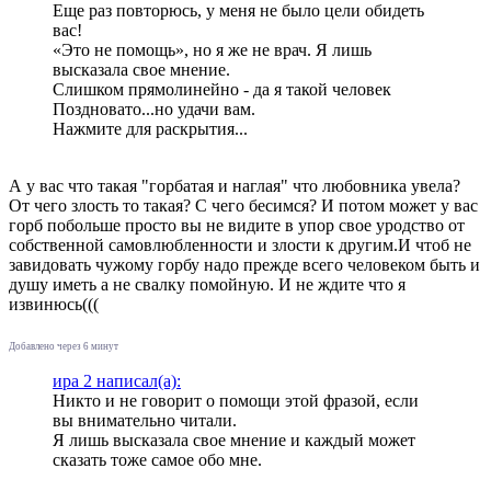
Еще раз повторюсь, у меня не было цели обидеть
вас!
«Это не помощь», но я же не врач. Я лишь
высказала свое мнение.
Слишком прямолинейно - да я такой человек
Поздновато...но удачи вам.
Нажмите для раскрытия...
А у вас что такая "горбатая и наглая" что любовника увела?
От чего злость то такая? С чего бесимся? И потом может у вас
горб побольше просто вы не видите в упор свое уродство от
собственной самовлюбленности и злости к другим.И чтоб не
завидовать чужому горбу надо прежде всего человеком быть и
душу иметь а не свалку помойную. И не ждите что я
извинюсь(((
Добавлено через 6 минут
ира 2 написал(а):
Никто и не говорит о помощи этой фразой, если
вы внимательно читали.
Я лишь высказала свое мнение и каждый может
сказать тоже самое обо мне.