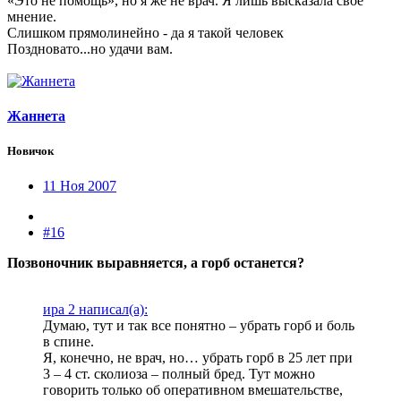
«Это не помощь», но я же не врач. Я лишь высказала свое
мнение.
Слишком прямолинейно - да я такой человек
Поздновато...но удачи вам.
Жаннета
Новичок
11 Ноя 2007
#16
Позвоночник выравняется, а горб останется?
ира 2 написал(а):
Думаю, тут и так все понятно – убрать горб и боль
в спине.
Я, конечно, не врач, но… убрать горб в 25 лет при
3 – 4 ст. сколиоза – полный бред. Тут можно
говорить только об оперативном вмешательстве,