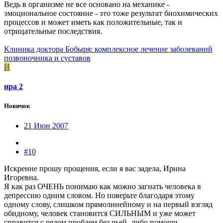
Ведь в организме не все основано на механике -
эмоциональное состояние - это тоже результат биохимических
процессов и может иметь как положительные, так и
отрицательные последствия.
Клиника доктора Бобыря: комплексное лечение заболеваний
позвоночника и суставов
И
ира 2
Новичок
21 Июн 2007
#10
Искренне прошу прощения, если я вас задела, Ирина
Игоревна.
Я как раз ОЧЕНЬ понимаю как можно загнать человека в
депрессию одним словом. Но поверьте благодаря этому
одному слову, слишком прямолинейному и на первый взгляд
обидному, человек становится СИЛЬНЫМ и уже может
справится с рядом проблем без чьей- либо помощи.