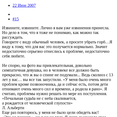
22 Июн 2007
#15
Извините, извините. Лично я вам уже извинения принесла.
Но дело в том, что я тоже не понимаю, как можно так
рассуждать.
Говорите с виду обычный человек, а просите убрать горб…Я
виду к тому, что для вас это получается нормально. Значит
недостаточно серьезно отнеслись к проблеме, недостаточно
себя любите.
Не спорю, на фото вы привлекательная, довольно
симпатичная девушка, но в человеке все должно быть
прекрасно, что ж вы о спине не подумали... Ведь сколиоз с 13
лет у вас… вы все так запустили. «У меня было очень много
проблем кроме позвоночника, да и сейчас есть, потом дети
отнимают очень много сил и времени, а родила я рано». Я
считаю, проблемы нужно решать по мере их поступления.
«Печальная судьба не с неба сваливается,
а рождается от человеческой глупости»
Л. Альберти
Еще раз повторюсь, у меня не было цели обидеть вас!