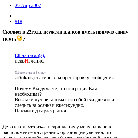
29 Апр 2007
#18
Сколиоз в 22года..неужели шансов иметь прямую спину
НОЛЬ
?
Ell написал(а):
искр
И
вление.
Добавлено через 8 минут
-=Vika=-
,спасибо за корректировку сообщения.
Почему Вы думаете, что операция Вам
необходима?
Все-таки лучше заниматься собой ежедневно и
следить за осанкай ежесекундно.
Нажмите для раскрытия...
Дело в том, что из-за искривления у меня нарушено
расположение внутренних органов (не уверена, что
правильно подобрала слова), что создаёт проблемы со