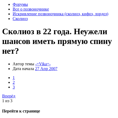
Форумы
Все о позвоночнике
Искривление позвоночника (сколиоз, кифоз, лордоз)
Сколиоз
Сколиоз в 22 года. Неужели
шансов иметь прямую спину
нет?
Автор темы
-=Vika=-
Дата начала
27 Апр 2007
1
2
3
Вперёд
1 из 3
Перейти к странице