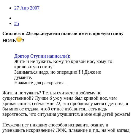
27 Апр 2007
#5
Сколиоз в 22года..неужели шансов иметь прямую спину
НОЛЬ
?
Доктор Ступин написал(а):
Жить и не тужить. Кому-то кривой нос, кому-то
кривоватую спину.
Заниматься надо, но операцию!!!! Даже не
думайте.
Нажмите для раскрытия...
Жить и не тужить? Т.е. вы считаете проблему не
существенной? Лучше б уж у меня был кривой нос, чем
кривая спина, сейчас мне 22, эта проблема у меня с детства, я
бы многое отдала, чтоб от неё избавится...есть ведь
вероятность, что ситуация ухудшится, а мне ещё детей рожать!
Неужели нет никаких способов исправить осанку и
уменьшить искривление? ЛФК, плавание и т.д., на мой взгляд,