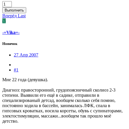
Выполнить
Вперёд
Last
V
-=Vika=-
Новичок
27 Апр 2007
#1
Мне 22 года (девушка).
Диагноз: правосторонний, грудопоясничный сколиоз 2-3
степени. Выявили его ещё в садике, отправили в
спецализированый детсад, вообщем сколько себя помню,
постоянно ходила в бассейн, занималась ЛФК, спала в
гипсовых кроватках, носила корсеты, обувь с супинаторами,
электостимуляции, массажи...вообщем так прошло моё
детство.