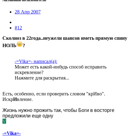
28 Апр 2007
#12
Сколиоз в 22года..неужели шансов иметь прямую спину
НОЛЬ
?
-=Vika=- написал(а):
Может есть какой-нибудь способ исправить
искревление?
Нажмите для раскрытия...
Есть, особенно, если проверить словом "крИво".
Искр
И
вление.
Жизнь нужно прожить так, чтобы Боги в восторге
предложили еще одну
V
-=Vika=-