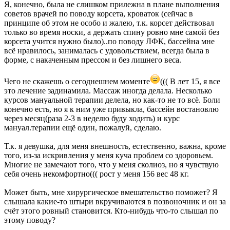
Я, конечно, была не слишком прилежна в плане выполнения
советов врачей по поводу корсета, кроваток (сейчас в
принципе об этом не особо и жалею, т.к. корсет действовал
только во время носки, а держать спину ровно мне самой без
корсета учится нужно было)..по поводу ЛФК, бассейна мне
всё нравилось, занималась с удовольствием, всегда была в
форме, с накаченным прессом и без лишнего веса.
Чего не скажешь о сегоднешнем моменте
((( В лет 15, я все
это лечение задинамила. Массаж иногда делала. Несколько
курсов мануальной терапии делела, но как-то не то всё. Боли
конечно есть, но я к ним уже привыкла, бассейн востановлю
через месяц(раза 2-3 в неделю буду ходить) и курс
мануал.терапии ещё один, пожалуй, сделаю.
Т.к. я девушка, для меня внешность, естественно, важна, кроме
того, из-за искривления у меня куча проблем со здоровьем.
Многие не замечают того, что у меня сколиоз, но я чувствую
себя очень некомфортно((( рост у меня 156 вес 48 кг.
Может быть, мне хирургическое вмешательство поможет? Я
слышала какие-то штыри вкручиваются в позвоночник и он за
счёт этого ровный становится. Кто-нибудь что-то слышал по
этому поводу?