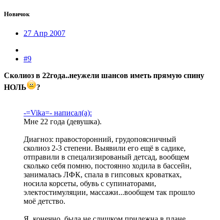
Новичок
27 Апр 2007
#9
Сколиоз в 22года..неужели шансов иметь прямую спину
НОЛЬ
?
-=Vika=- написал(а):
Мне 22 года (девушка).
Диагноз: правосторонний, грудопоясничный
сколиоз 2-3 степени. Выявили его ещё в садике,
отправили в спецализированый детсад, вообщем
сколько себя помню, постоянно ходила в бассейн,
занималась ЛФК, спала в гипсовых кроватках,
носила корсеты, обувь с супинаторами,
электостимуляции, массажи...вообщем так прошло
моё детство.
Я, конечно, была не слишком прилежна в плане