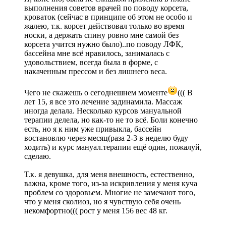
выполнения советов врачей по поводу корсета,
кроваток (сейчас в принципе об этом не особо и
жалею, т.к. корсет действовал только во время
носки, а держать спину ровно мне самой без
корсета учится нужно было)..по поводу ЛФК,
бассейна мне всё нравилось, занималась с
удовольствием, всегда была в форме, с
накаченным прессом и без лишнего веса.
Чего не скажешь о сегоднешнем моменте
((( В
лет 15, я все это лечение задинамила. Массаж
иногда делала. Несколько курсов мануальной
терапии делела, но как-то не то всё. Боли конечно
есть, но я к ним уже привыкла, бассейн
востановлю через месяц(раза 2-3 в неделю буду
ходить) и курс мануал.терапии ещё один, пожалуй,
сделаю.
Т.к. я девушка, для меня внешность, естественно,
важна, кроме того, из-за искривления у меня куча
проблем со здоровьем. Многие не замечают того,
что у меня сколиоз, но я чувствую себя очень
некомфортно((( рост у меня 156 вес 48 кг.