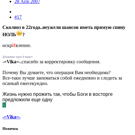
28 Апр 2007
#17
Сколиоз в 22года..неужели шансов иметь прямую спину
НОЛЬ
?
искр
И
вление.
Добавлено через 8 минут
-=Vika=-
,спасибо за корректировку сообщения.
Почему Вы думаете, что операция Вам необходима?
Все-таки лучше заниматься собой ежедневно и следить за
осанкай ежесекундно.
Жизнь нужно прожить так, чтобы Боги в восторге
предложили еще одну
V
-=Vika=-
Новичок