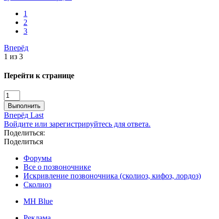
1
2
3
Вперёд
1 из 3
Перейти к странице
Выполнить
Вперёд
Last
Войдите или зарегистрируйтесь для ответа.
Поделиться:
Поделиться
Форумы
Все о позвоночнике
Искривление позвоночника (сколиоз, кифоз, лордоз)
Сколиоз
MH Blue
Реклама