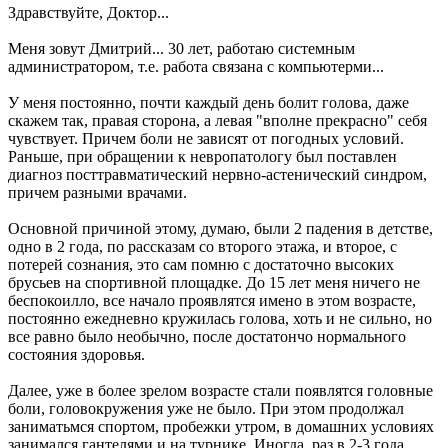
Здравствуйте, Доктор...
Меня зовут Дмитрий... 30 лет, работаю системным
администратором, т.е. работа связана с компьютерми...
У меня постоянно, почти каждый день болит голова, даже
скажем так, правая сторона, а левая "вполне прекрасно" себя
чувствует. Причем боли не зависят от погодных условий.
Раньше, при обращении к невропатологу был поставлен
диагноз посттравматический нервно-астенический синдром,
причем разными врачами.
Основной причиной этому, думаю, были 2 падения в детстве,
одно в 2 года, по рассказам со второго этажа, и второе, с
потерей сознания, это сам помню с достаточно высоких
брусьев на спортивной площадке. До 15 лет меня ничего не
беспокоилло, все начало проявлятся имено в этом возрасте,
постоянно ежедневно кружилась голова, хоть и не сильно, но
все равно было необычно, после достатончо нормального
состояния здоровья.
Далее, уже в более зрелом возрасте стали появлятся головные
боли, головокружения уже не было. При этом продолжал
заниматьмся спортом, пробежки утром, в домашних условиях
занимался гантелями и на турнике. Иногда, раз в 2-3 года