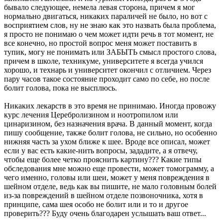
бывало следующее, немела левая сторона, причем я мог
нормально двигаться, никаких параличей не было, но вот с
восприятием слов, ну не знаю как это назвать была проблема,
я просто не понимаю о чем может идти речь в тот момент, не
все конечно, но простой вопрос меня может поставить в
тупик, могу не понимать или ЗАБЫТЬ смысл простого слова,
причем в школе, техникуме, университете я всегда учился
хорошо, и технарь и университет окончил с отличием. Через
пару часов такое состояние проходит само по себе, но после
болит голова, пока не высплюсь.
Никаких лекарств в это время не принимаю. Иногда провожу
курс лечения Церебролизином и ноотропилом или
цинаризином, без назначения врача. В данный момент, когда
пишу сообщение, также болит голова, не сильно, но особенно
нижняя часть за ухом ближе к шее. Вроде все описал, может
если у вас есть какие-нить вопросы, зададите, а я отвечу,
чтобы еще более четко прояснить картину??? Какие типы
обследования мне можно еще провести, может томограмму, а
чего именно, головы или шеи, может у меня повреждения в
шейном отделе, ведь как вы пишите, не мало головным болей
из-за повреждений в шейном отделе позвоночника, хотя в
принципе, сама шея особо не болит или и то и другое
проверить??? Буду очень благодарен услышать ваш ответ...