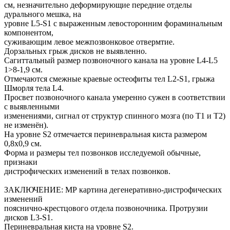
см, незначительно деформирующие передние отделы
дурального мешка, на
уровне L5-S1 с выраженным левосторонним фораминальным
компонентом,
суживающим левое межпозвонковое отвермтие.
Дорзальных грыж дисков не выявленно.
Сагиттальный размер позвоночного канала на уровне L4-L5
1>8-1,9 см.
Отмечаются смежные краевые остеофиты тел L2-S1, грыжа
Шморля тела L4.
Просвет позвоночного канала умеренно сужен в соответствии
с выявленными
изменениями, сигнал от структур спинного мозга (по Т1 и Т2)
не изменён).
На уровне S2 отмечается периневральная киста размером
0,8х0,9 см.
Форма и размеры тел позвонков исследуемой обычные,
признаки
дистрофических изменений в телах позвонков.
ЗАКЛЮЧЕНИЕ: МР картина дегенеративно-дистрофических
изменений
пояснично-крестцового отдела позвоночника. Протрузии
дисков L3-S1.
Периневральная киста на уровне S2.