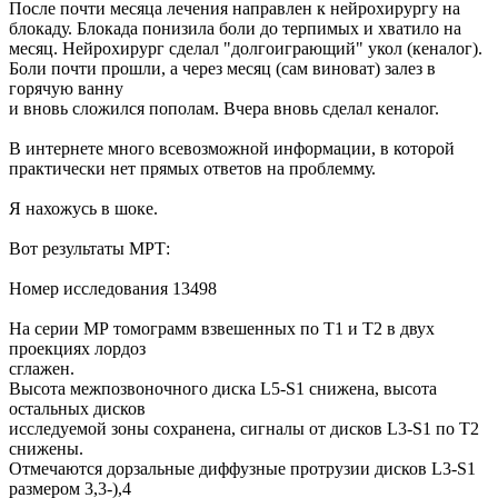
После почти месяца лечения направлен к нейрохирургу на
блокаду. Блокада понизила боли до терпимых и хватило на
месяц. Нейрохирург сделал "долгоиграющий" укол (кеналог).
Боли почти прошли, а через месяц (сам виноват) залез в
горячую ванну
и вновь сложился пополам. Вчера вновь сделал кеналог.
В интернете много всевозможной информации, в которой
практически нет прямых ответов на проблемму.
Я нахожусь в шоке.
Вот результаты МРТ:
Номер исследования 13498
На серии МР томограмм взвешенных по Т1 и Т2 в двух
проекциях лордоз
сглажен.
Высота межпозвоночного диска L5-S1 снижена, высота
остальных дисков
исследуемой зоны сохранена, сигналы от дисков L3-S1 по Т2
снижены.
Отмечаются дорзальные диффузные протрузии дисков L3-S1
размером 3,3-),4