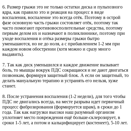
6. Размер грыжи это не только остатки диска и пульпозного
ядра, как правило это и реакция на процесс в виде
воспаления, воспаление это всегда отёк. Поэтому в острой
фазе основную часть грыжи состовляет отёк, поэтому так
часто помогают противовосполительные средства, поэтому
первым делом их и назначают в поликлиннике, поэтому при
уходе воспаления и отёка размеры грыжи бытро
уменьшаются, но не до ноля, а с прибавлением 1-2 мм при
каждом новом обострении (хотя можно и сразу много
выдавить).
7. Так как диск уменьшился и каждое движение вызывает
боль, то мышцы вокрук ПДС сокращаюся и не дают двигаться
позвонкам, формируя защитный блок. А если он защитный, то
делать мануальную терапию и устранять его нельзя, хуже
станет.
8. После устранения воспаления (1-2 недели), для того чтобы
ПДС не двигались всегда, на месте разрыва идет первичный
процесс фиброзирования (формируется шрам), в сроки до 1
года. Так как нагрузки высоки наш разумный организм
уплотняет место повреждения ещё больше-склерозирует, в
сроки 1-5 лет, а потом и кальцифицирует (костенеет), 5-10 лет.