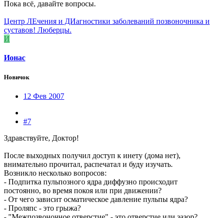
Пока всё, давайте вопросы.
Центр ЛЕчения и ДИагностики заболеваний позвоночника и
суставов! Люберцы.
И
Ионас
Новичок
12 Фев 2007
#7
Здравствуйте, Доктор!
После выходных получил доступ к инету (дома нет),
внимательно прочитал, распечатал и буду изучать.
Возникло несколько вопросов:
- Подпитка пульпозного ядра диффузно происходит
постоянно, во время покоя или при движении?
- От чего зависит осматическое давление пульпы ядра?
- Проляпс - это грыжа?
- "Межпозвоночное отверстие" - это отверстие или зазор?