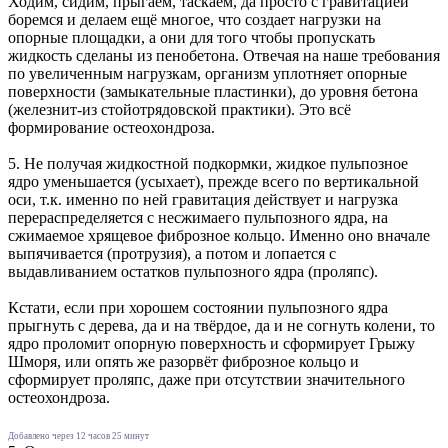
Ходим, сидим, прыгаем, таскаем, да просто с гравитацией
боремся и делаем ещё многое, что создает нагрузки на
опорные площадки, а они для того чтобы пропускать
жидкость сделаны из пенобетона. Отвечая на наше требования
по увеличенным нагрузкам, организм уплотняет опорные
поверхности (замыкательные пластинки), до уровня бетона
(железнит-из стойотрядовской практики). Это всё
формирование остеохондроза.
5. Не получая жидкостной подкормки, жидкое пульпозное
ядро уменьшается (усыхает), прежде всего по вертикальной
оси, т.к. именно по ней гравитация действует и нагрузка
перераспределяется с несжимаего пульпозного ядра, на
сжимаемое хрящевое фиброзное кольцо. Именно оно вначале
выпячивается (протрузия), а потом и лопается с
выдавливанием остатков пульпозного ядра (проляпс).
Кстати, если при хорошем состоянии пульпозного ядра
прыгнуть с дерева, да и на твёрдое, да и не согнуть колени, то
ядро проломит опорную поверхность и сформирует Грыжу
Шморя, или опять же разорвёт фиброзное кольцо и
сформирует проляпс, даже при отсутствии значительного
остеохондроза.
Добавлено через 12 часов 25 минут