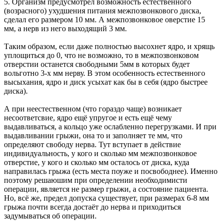
5. Организм предусмотрел возможность естественного
(возрасного) ухудшения питания межпозвонкового диска,
сделал его размером 10 мм. А межпозвонковое оверстие 15
мм, а нерв из него выходящий 3 мм.
Таким образом, если даже полностью высохнет ядро, и хрящь
уплощиться до 0, что не возможно, то в межпозвонковом
отверстии останется свободными 5мм в которых будет
вольготно 3-х мм нерву. В этом особенность естественного
высыхания, ядро и диск усыхат как бы в себя (ядро быстрее
диска).
А при неестественном (что гораздо чаще) возникает
несоответсвие, ядро ещё упругое и есть ещё чему
выдавливаться, а кольцо уже ослабленно перегрузками. И при
выдавливании грыжи, она то и заполняет те мм, что
определяют свободу нерва. Тут вступает в действие
индивидуальность, у кого и сколько мм межпозвонковое
отверстие, у кого и сколько мм осталось от диска, куда
направилась грыжа (есть места поуже и посвободнее). Именно
поэтому решаюшим при определении необходимисти
операции, является не размер грыжи, а состояние пациента.
Но, всё же, предел допуска существует, при размерах 6-8 мм
грыжа почти всегда достаёт до нерва и приходиться
задумываться об операции.