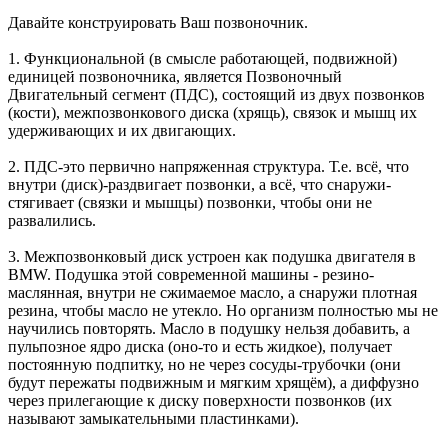
Давайте конструировать Ваш позвоночник.
1. Функциональной (в смысле работающей, подвижной)
единицей позвоночника, является Позвоночный
Двигательный сегмент (ПДС), состоящий из двух позвонков
(кости), межпозвонкового диска (хрящь), связок и мышц их
удерживающих и их двигающих.
2. ПДС-это первично напряженная структура. Т.е. всё, что
внутри (диск)-раздвигает позвонки, а всё, что снаружи-
стягивает (связки и мышцы) позвонки, чтобы они не
развалились.
3. Межпозвонковый диск устроен как подушка двигателя в
BMW. Подушка этой современной машины - резино-
маслянная, внутри не сжимаемое масло, а снаружи плотная
резина, чтобы масло не утекло. Но организм полностью мы не
научились повторять. Масло в подушку нельзя добавить, а
пульпозное ядро диска (оно-то и есть жидкое), получает
постоянную подпитку, но не через сосуды-трубочки (они
будут пережаты подвижным и мягким хрящём), а диффузно
через прилегающие к диску поверхности позвонков (их
называют замыкательными пластинками).