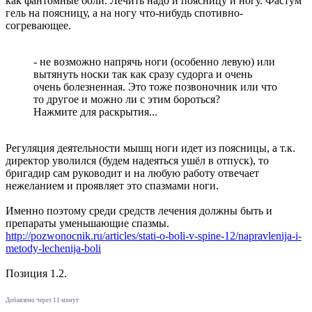
как фантомные боли. Лечить надо и поясницу и ногу. Фастум
гель на поясницу, а на ногу что-нибудь спотивно-
согревающее.
- не возможно напрячь ноги (особенно левую) или
вытянуть носки так как сразу судорга и очень
очень болезненная. Это тоже позвоночник или что
то другое и можно ли с этим бороться?
Нажмите для раскрытия...
Регуляция деятельности мышц ноги идет из поясницы, а т.к.
директор уволился (будем надеяться ушёл в отпуск), то
бригадир сам руководит и на любую работу отвечает
нежеланием и проявляет это спазмами ноги.
Именно поэтому среди средств лечения должны быть и
препараты уменьшающие спазмы.
http://pozwonocnik.ru/articles/stati-o-boli-v-spine-12/napravlenija-i-
metody-lechenija-boli
Позиция 1.2.
Добавлено через 11 минут