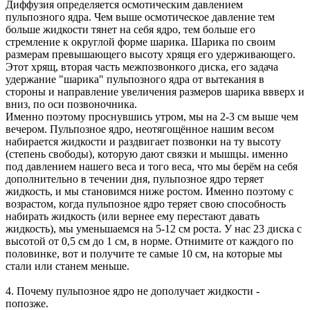
Диффузия определяется осмотическим давлением
пульпозного ядра. Чем выше осмотическое давление тем
больше жидкости тянет на себя ядро, тем больше его
стремление к округлой форме шарика. Шарика по своим
размерам превышающего высоту хрящя его удерживающего.
Этот хрящ, вторая часть межпозвонкого диска, его задача
удержание "шарика" пульпозного ядра от вытекания в
стороны и направление увеличения размеров шарика ввверх и
вниз, по оси позвоночника.
Именно поэтому проснувшись утром, мы на 2-3 см выше чем
вечером. Пульпозное ядро, неотягощённое нашим весом
набирается жидкости и раздвигает позвонки на ту высоту
(степень свободы), которую дают связки и мышцы. именно
под давлением нашего веса и того веса, что мы берём на себя
дополнительно в течении дня, пульпозное ядро теряет
жидкость, и мы становимся ниже ростом. Именно поэтому с
возрастом, когда пульпозное ядро теряет свою способность
набирать жидкость (или вернее ему перестают давать
жидкость), мы уменьшаемся на 5-12 см роста. У нас 23 диска с
высотой от 0,5 см до 1 см, в норме. Отнимите от каждого по
половинке, вот и получите те самые 10 см, на которые мы
стали или станем меньше.
4. Почему пульпозное ядро не дополучает жидкости -
попозже.