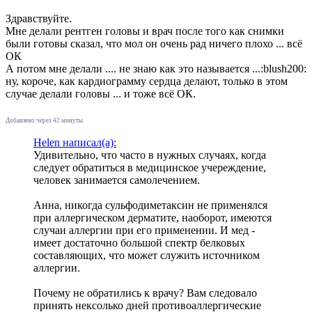
Здравствуйте.
Мне делали рентген головы и врач после того как снимки
были готовы сказал, что мол он очень рад ничего плохо ... всё
ОК
А потом мне делали .... не знаю как это называется ...:blush200:
ну, короче, как кардиограмму сердца делают, только в этом
случае делали головы ... и тоже всё ОК.
Добавлено через 42 минуты
Helen написал(а):
Удивительно, что часто в нужных случаях, когда
следует обратиться в медицинское учереждение,
человек занимается самолечением.
Анна, никогда сульфодиметаксин не применялся
при аллергическом дерматите, наоборот, имеются
случаи аллергии при его применении. И мед -
имеет достаточно большой спектр белковых
составляющих, что может служить источником
аллергии.
Почему не обратились к врачу? Вам следовало
принять нексолько дней противоаллергические