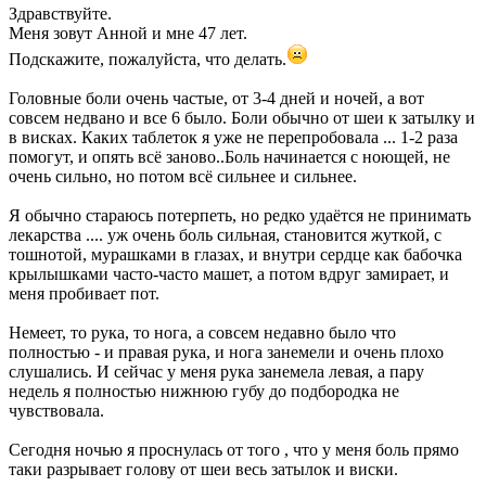
Здравствуйте.
Меня зовут Анной и мне 47 лет.
Подскажите, пожалуйста, что делать.
Головные боли очень частые, от 3-4 дней и ночей, а вот
совсем недвано и все 6 было. Боли обычно от шеи к затылку и
в висках. Каких таблеток я уже не перепробовала ... 1-2 раза
помогут, и опять всё заново..Боль начинается с ноющей, не
очень сильно, но потом всё сильнее и сильнее.
Я обычно стараюсь потерпеть, но редко удаётся не принимать
лекарства .... уж очень боль сильная, становится жуткой, с
тошнотой, мурашками в глазах, и внутри сердце как бабочка
крылышками часто-часто машет, а потом вдруг замирает, и
меня пробивает пот.
Немеет, то рука, то нога, а совсем недавно было что
полностью - и правая рука, и нога занемели и очень плохо
слушались. И сейчас у меня рука занемела левая, а пару
недель я полностью нижнюю губу до подбородка не
чувствовала.
Сегодня ночью я проснулась от того , что у меня боль прямо
таки разрывает голову от шеи весь затылок и виски.