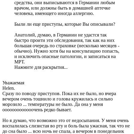
средства, они выписываются в Германии любым
врачом, или должны быть в домашней аптечке
человека, имеющего иногда аллергию.
Были ли еще приступы, которые Вы описывали?
Анатолий, думаю, в Германии не удастся так
быстро проити эти обследования, так как на них
большая очередь по страховке (несколько месяцев -
обычно). Нужно хотя бы на консультацию попасть,
и исключить опасные патологии, и записаться на
МРТ.
Нажмите для раскрытия...
Уважаемая
Helen.
Сразу по поводу приступов. Пока их не было, но вчера
вечером очень тошнило и голова кружилась и сильно
морозило ... температуры не было. Да она у меня
ооооооооооооочень редко бывает.
Но я думаю, что возможно это от недосыпания. У меня очень
воспалилась слизистая во рту и боль была ужасная, так что не
до сна было ... всю ночь не спала, а вечером в понедельник