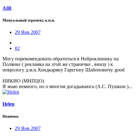
AIR
Мануальный терапевт, к.м.н.
29 Янв 2007
#2
Могу порекомендовать обратиться в Нейроклинику на
Полянке ( рекламка на этой же страничке , внизу ) к
неврологу д.м.н.Хондкаряну Гарегину Шайеновичу. good
НИКИО (МНПЦО)
Я знаю немного, но о многом догадываюсь (А.С. Пушкин )...
Helen
Новичок
29 Янв 2007