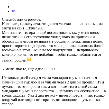
#4
Спасибо вам огромное.
Извините, пожалуйста, что долго молчала ... никак не могла
зайти на сайт ...:blush200:
Мне знаете, что врачи ещё посоветовали, т.к. у меня волос
ниже плеч и я его постоянно укладываю на приколки и
ободки .... и чтобы не надевать ободки и прикалывать волос ...
просто коротко подстричь, что мол причина головных болей
возможно в этом ...Мне волос подстригли ... непривычно
конечно, но на что не пойдёшь, чтобы только избавиться от
таких проблем
У меня, знаете, ещё одно ГОРЕ!!!
Несколько дней назад я съела мандарин и у меня начался
сильнейший зуд: лоб и за ушами через 2 дня он прошёл. Ну я
думала, что это просто так, а вот после этого я ещё съела
мандарин и у меня полость рта ... нёбушко как обожжёное ... в
волдырях:cray: Уже 2 дня не могу ничего поесть ... так только
воду, чай или кофе : ни горячее, ни холодное ...чуть только
тёплое.