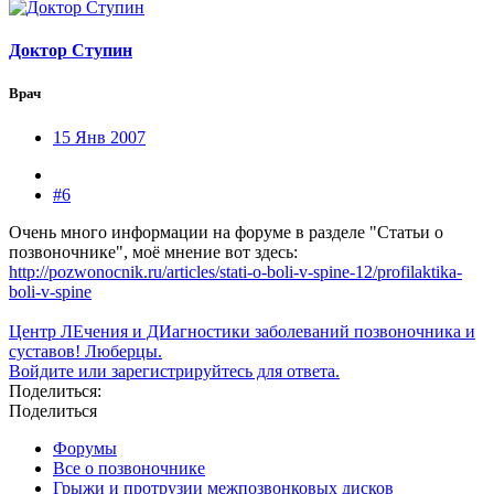
Доктор Ступин
Врач
15 Янв 2007
#6
Очень много информации на форуме в разделе "Статьи о
позвоночнике", моё мнение вот здесь:
http://pozwonocnik.ru/articles/stati-o-boli-v-spine-12/profilaktika-
boli-v-spine
Центр ЛЕчения и ДИагностики заболеваний позвоночника и
суставов! Люберцы.
Войдите или зарегистрируйтесь для ответа.
Поделиться:
Поделиться
Форумы
Все о позвоночнике
Грыжи и протрузии межпозвонковых дисков