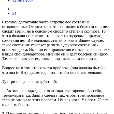
12 Янв 2007
#4
Сколиоз, достаточно часто встречаемое состояние
позвоночника. Относить ли это состояние к болезни или нет,
спорят врачи, но в основном спорят о степени сколиоза. То,
что в больших степенях это влияет на здоровье впрямую,
сомнения нет. В начальных степенях, как в Вашем случае,
такое состояние ускоряет развитие другого состояния -
остеохондроза. Именно его проявления и отмечены на снимке
в виде спондилоартроза. Именно он и дает болевой синдром.
Т.е. теперь как у всех, только пораньше из-за сколиоза.
Вопрос не в том что есть эта проблема (она должна быть), а
что она (и Вы), делаете для тог, что бы она стала меньше.
Тут три направления действий:
1. Активные - зарядка, гимнастика, тренировки, бассейн,
тренажеры и т.д. Задача сделать так, чтобы тренированное
тело не замечало этих проблем. Ну, как йога. У него и 70 лет
мало что болит.
2. Пассивные - правильно спать, есть, сидеть, лежать, ходить,