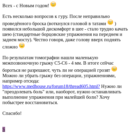
Всех - с Новым годом!
Есть несколько вопросов к гуру. После неправильно
проведённого броска (воткнулся головой в татами
)
появился небольшой дискомфорт в шее - стало трудно качать
шею (стандартные борцовские упражнения на переднем и
заднем мосту). Честно говоря, даже голову вверх поднять
сложно
По результатам томографии нашли маленькую
межпозвоночную грыжу С5-С6 - 4 мм. В итоге сейчас
бороться не разрешают, чуть ли не операцией грозят
Можно ли убрать грыжу без операции, упражнениями,
например отсюда:
https://www.medhouse.ru/forum18/thread605.html?
Нужно ли
"преодолевать боль" или, наоборот, нужно останавливать
выполнение упражнения при малейшей боли? Хочу
побыстрее восстановиться.
Спасибо!
S