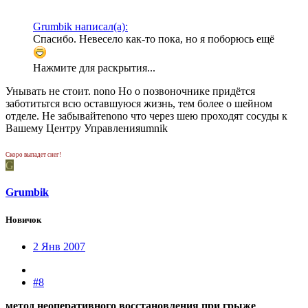
Grumbik написал(а):
Спасибо. Невесело как-то пока, но я поборюсь ещё
Нажмите для раскрытия...
Унывать не стоит. nono Но о позвоночнике придётся
заботитьтся всю оставшуюся жизнь, тем более о шейном
отделе. Не забывайтеnono что через шею проходят сосуды к
Вашему Центру Управленияumnik
Скоро выпадет снег!
G
Grumbik
Новичок
2 Янв 2007
#8
метод неоперативного восстановления при грыже