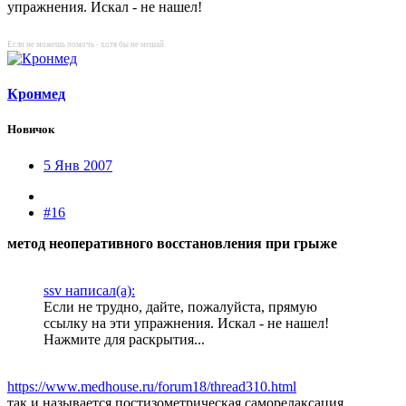
упражнения. Искал - не нашел!
Если не можешь помочь - хотя бы не мешай.
Кронмед
Новичок
5 Янв 2007
#16
метод неоперативного восстановления при грыже
ssv написал(а):
Если не трудно, дайте, пожалуйста, прямую
ссылку на эти упражнения. Искал - не нашел!
Нажмите для раскрытия...
https://www.medhouse.ru/forum18/thread310.html
так и называется постизометрическая саморелаксация.