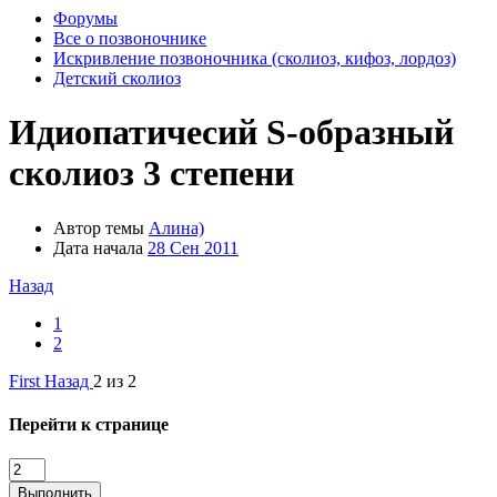
Форумы
Все о позвоночнике
Искривление позвоночника (сколиоз, кифоз, лордоз)
Детский сколиоз
Идиопатичесий S-образный
сколиоз 3 степени
Автор темы
Алина)
Дата начала
28 Сен 2011
Назад
1
2
First
Назад
2 из 2
Перейти к странице
Выполнить