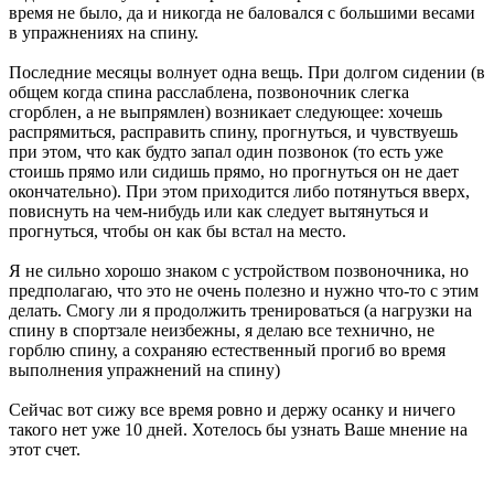
время не было, да и никогда не баловался с большими весами
в упражнениях на спину.
Последние месяцы волнует одна вещь. При долгом сидении (в
общем когда спина расслаблена, позвоночник слегка
сгорблен, а не выпрямлен) возникает следующее: хочешь
распрямиться, расправить спину, прогнуться, и чувствуешь
при этом, что как будто запал один позвонок (то есть уже
стоишь прямо или сидишь прямо, но прогнуться он не дает
окончательно). При этом приходится либо потянуться вверх,
повиснуть на чем-нибудь или как следует вытянуться и
прогнуться, чтобы он как бы встал на место.
Я не сильно хорошо знаком с устройством позвоночника, но
предполагаю, что это не очень полезно и нужно что-то с этим
делать. Смогу ли я продолжить тренироваться (а нагрузки на
спину в спортзале неизбежны, я делаю все технично, не
горблю спину, а сохраняю естественный прогиб во время
выполнения упражнений на спину)
Сейчас вот сижу все время ровно и держу осанку и ничего
такого нет уже 10 дней. Хотелось бы узнать Ваше мнение на
этот счет.