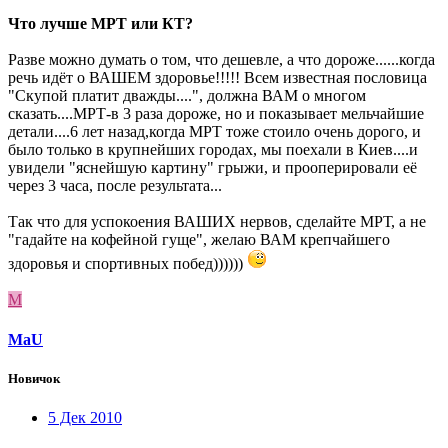
Что лучше МРТ или КТ?
Разве можно думать о том, что дешевле, а что дороже......когда
речь идёт о ВАШЕМ здоровье!!!!! Всем известная пословица
"Скупой платит дважды....", должна ВАМ о многом
сказать....МРТ-в 3 раза дороже, но и показывает мельчайшие
детали....6 лет назад,когда МРТ тоже стоило очень дорого, и
было только в крупнейших городах, мы поехали в Киев....и
увидели "яснейшую картину" грыжи, и прооперировали её
через 3 часа, после результата...
Так что для успокоения ВАШИХ нервов, сделайте МРТ, а не
"гадайте на кофейной гуще", желаю ВАМ крепчайшего
здоровья и спортивных побед))))))
M
MaU
Новичок
5 Дек 2010