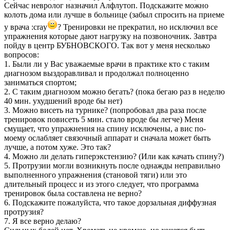
Сейчас невролог назначил Алфлутоп. Подскажите можно
колоть дома или лучше в больнице (забыл спросить на приеме
у врача :cray
? Тренировки не прекратил, но исключил все
упражнения которые дают нагрузку на позвоночник. Завтра
пойду в центр БУБНОВСКОГО. Так вот у меня несколько
вопросов:
1. Были ли у Вас уважаемые врачи в практике кто с таким
диагнозом выздоравливал и продолжал полноценно
заниматься спортом;
2. С таким диагнозом можно бегать? (пока бегаю раз в неделю
40 мин. ухудшений вроде бы нет)
3. Можно висеть на турнике? (попробовал два раза после
тренировок повисеть 5 мин. стало вроде бы легче) Меня
смущает, что упражнения на спину исключены, а вис по-
моему ослабляет связочный аппарат и сначала может быть
лучше, а потом хуже. Это так?
4. Можно ли делать гиперэкстензию? (Или как качать спину?)
5. Протрузии могли возникнуть после однажды неправильно
выполненного упражнения (становой тяги) или это
длительный процесс и из этого следует, что программа
тренировок была составлена не верно?
6. Подскажите пожалуйста, что такое дорзальная диффузная
протрузия?
7. Я все верно делаю?