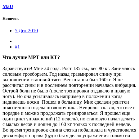
MaU
Новичок
5 Дек 2010
#1
Что лучше МРТ или КТ?
Здравствуйте! Мне 24 года. Рост 185 см., вес 80 кг. Занимаюсь
силовым троеборьем. Год назад травмировал спину при
выполнении становой тяги. Вес штанги был 160кг. Я не
рассчитал силы и в последнем повторении началась вибрация.
Острой боли не было (после тренировки отдавало в правую
ногу). Но она усиливалась например в положении когда
надиваешь носки. Пошел в больницу. Мне сделали рентген
поясничного отдела позвоночника. Невролог сказал, что все в
порядке и можно продолжать тренироваться. Я прошел еще
один цикл упражнений (12 недель), но становую начал делать
с малых весов и дошел до 160 кг только к последней неделе.
Во время тренировок спина слегка побаливала и чувствовался
дискомфорт справа (будто бы я делал упражнения только на