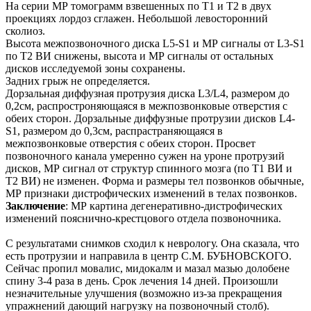
На серии МР томограмм взвешенных по Т1 и Т2 в двух
проекциях лордоз сглажен. Небольшой левосторонний
сколиоз.
Высота межпозвоночного диска L5-S1 и МР сигналы от L3-S1
по Т2 ВИ снижены, высота и МР сигналы от остальных
дисков исследуемой зоны сохранены.
Задних грыж не определяется.
Дорзальная диффузная протрузия диска L3/L4, размером до
0,2см, распростроняющаяся в межпозвонковые отверстия с
обеих сторон. Дорзальные диффузные протрузии дисков L4-
S1, размером до 0,3см, распрастраняющаяся в
межпозвонковые отверстия с обеих сторон. Просвет
позвоночного канала умеренно сужен на уроне протрузий
дисков, МР сигнал от структур спинного мозга (по Т1 ВИ и
Т2 ВИ) не изменен. Форма и размеры тел позвонков обычные,
МР признаки дистрофических изменений в телах позвонков.
Заключение
: МР картина дегенеративно-дистрофических
изменений пояснично-крестцового отдела позвоночника.
С результатами снимков сходил к неврологу. Она сказала, что
есть протрузии и направила в центр С.М. БУБНОВСКОГО.
Сейчас пропил мовалис, мидокалм и мазал мазью долобене
спину 3-4 раза в день. Срок лечения 14 дней. Произошли
незначительные улучшения (возможно из-за прекращения
упражнений дающий нагрузку на позвоночный столб).