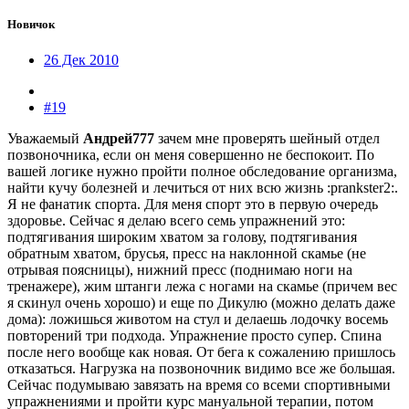
Новичок
26 Дек 2010
#19
Уважаемый
Андрей777
зачем мне проверять шейный отдел
позвоночника, если он меня совершенно не беспокоит. По
вашей логике нужно пройти полное обследование организма,
найти кучу болезней и лечиться от них всю жизнь :prankster2:.
Я не фанатик спорта. Для меня спорт это в первую очередь
здоровье. Сейчас я делаю всего семь упражнений это:
подтягивания широким хватом за голову, подтягивания
обратным хватом, брусья, пресс на наклонной скамье (не
отрывая поясницы), нижний пресс (поднимаю ноги на
тренажере), жим штанги лежа с ногами на скамье (причем вес
я скинул очень хорошо) и еще по Дикулю (можно делать даже
дома): ложишься животом на стул и делаешь лодочку восемь
повторений три подхода. Упражнение просто супер. Спина
после него вообще как новая. От бега к сожалению пришлось
отказаться. Нагрузка на позвоночник видимо все же большая.
Сейчас подумываю завязать на время со всеми спортивными
упражнениями и пройти курс мануальной терапии, потом