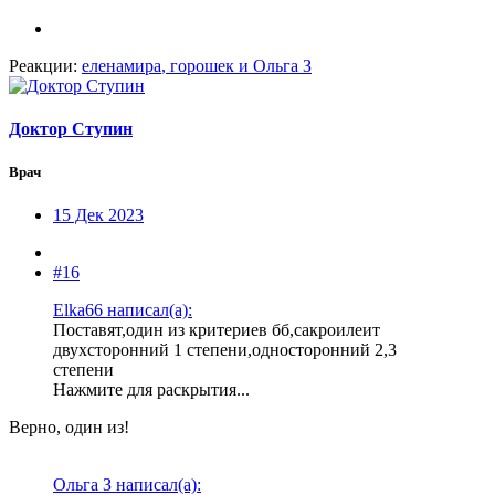
Реакции:
еленамира
,
горошек
и
Ольга З
Доктор Ступин
Врач
15 Дек 2023
#16
Elka66 написал(а):
Поставят,один из критериев бб,сакроилеит
двухсторонний 1 степени,односторонний 2,3
степени
Нажмите для раскрытия...
Верно, один из!
Ольга З написал(а):