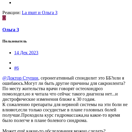
Реакции:
La murr
и
Ольга З
О
Ольга З
Пользователь
14 Дек 2023
#6
@Доктор Ступин
, серонегативный спондилит это ББ?или я
ошибаюсь.Могут ли быть другие причины для сакроилеита?
По месту жительства врачи говорят остеохондроз
помолодел,но я читала что сейчас такого диагноза нет...и
дистрофические изменения ближе к 30 годам.
К сожалению препараты для нервной системы на эти боли не
влияют,если только сосудистые в плане головных болей
получше.Проходила курс гидромассажа,на какое-то время
было полегче в плане болевого синдрома.
Может ещё какие-то обследования можно сделать?