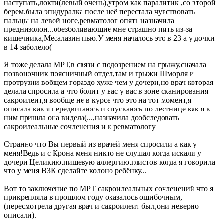
наступать,локти(левый очень),утром как паралитик ,со второй
берем.была эпидуралка после неё перестала чувствовать
пальцы на левой ноге,ревматолог опять назначила
преднизолон...обезболивающие мне страшно пить из-за
кишечника,Месалазин пью.У меня началось это в 23 а у дочки
в 14 заболело(
Я тоже делала МРТ,в связи с подозрением на грыжу,сначала
позвоночник поясничный отдел,там и грыжи Шморля и
протрузии вобщем гораздо хуже чем у дочери,но врач которая
делала спросила а что болит у вас у вас в зоне сканирования
сакроилеит,я вообще не в курсе что это на тот момент,я
описала как я передвигаюсь и спускаюсь по лестнице как я к
ним пришла она видела(...,назначила дообследовать
сакроилеальные сочленения и к ревматологу
Странно что Вы первый из врачей меня спросили а как у
меня!Ведь и с Крона меня никто не слушал когда искали у
дочери Целикию,пищевую аллергию,глистов когда я говорила
что у меня ВЗК сделайте колоно ребёнку...
Вот то заключение по МРТ сакроилеальных сочленений что я
прикрепляла в прошлом году оказалось ошибочным,
(пересмотрела другая врач и сакроилеит был,они неверно
описали).