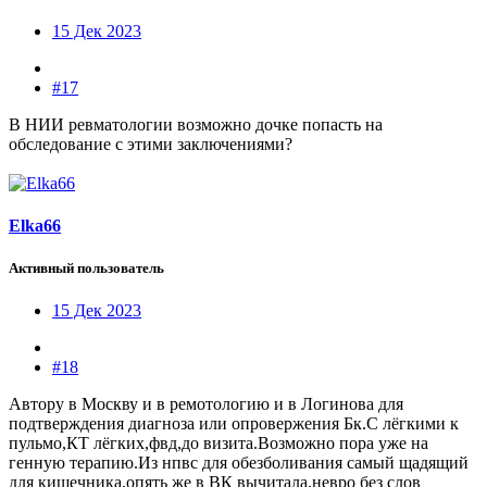
15 Дек 2023
#17
В НИИ ревматологии возможно дочке попасть на
обследование с этими заключениями?
Elka66
Активный пользователь
15 Дек 2023
#18
Автору в Москву и в ремотологию и в Логинова для
подтверждения диагноза или опровержения Бк.С лёгкими к
пульмо,КТ лёгких,фвд,до визита.Возможно пора уже на
генную терапию.Из нпвс для обезболивания самый щадящий
для кишечника,опять же в ВК вычитала,невро без слов