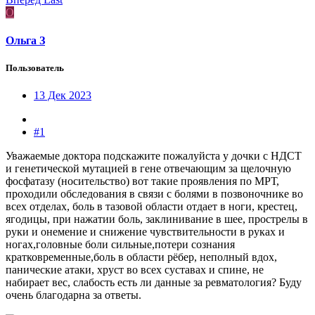
О
Ольга З
Пользователь
13 Дек 2023
#1
Уважаемые доктора подскажите пожалуйста у дочки с НДСТ
и генетической мутацией в гене отвечающим за щелочную
фосфатазу (носительство) вот такие проявления по МРТ,
проходили обследования в связи с болями в позвоночнике во
всех отделах, боль в тазовой области отдает в ноги, крестец,
ягодицы, при нажатии боль, заклинивание в шее, прострелы в
руки и онемение и снижение чувствительности в руках и
ногах,головные боли сильные,потери сознания
кратковременные,боль в области рёбер, неполный вдох,
панические атаки, хруст во всех суставах и спине, не
набирает вес, слабость есть ли данные за ревматология? Буду
очень благодарна за ответы.