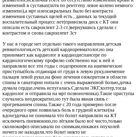
изменений в суставах(хотя по рентгену левое колено немного
изменено),а мрт илеосакральных было без контраста
изменения суставных щелей есть , данных за текущий
воспалительный процесс нет(привозила диск с КТ они
описали есть сакроилеит 2-3 ст.)вернувшись сделали с
контрастом и снова сакроилеит 3ст
У нас в городе нет отдельно такого направления детская
ревматология,есть детский кардиоревматолог,но она
принимает как кардиолог в кардиодиспансере по
кардиологическому профилю собственно нас к ней и
направляли все эти годы с подозрением на ишемические
приступы(боль отдающая от груди в левую руку,онемение
пальцев левой руки,на фоне лечения озокеритом в области
спины в санатории попали с очень выраженной болью,дочка
думала сердце,очень испугалась.Сделали ЭКГ,холтер,тогда
кардиолог и отправила на мрт позвоночника).Такие приступы
случались неоднократно,но тут была явная связь с
прогреванием спины.Также с 20 года примерно после
очередного орви появилась боль в грудной клетке(на
вдохе)дочка не понимала что болит направляли на КТ
исключить пневмонию,по лёгким было всё чисто,только
сколиокифоз описывали по снимкам,никаких опухолей
ничего не находили,что болит никто не