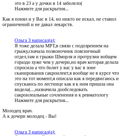
это в 23 а у дочки в 14 заболело(
Нажмите для раскрытия...
Как я понял и у Вас в 14, но никто не искал, не ставил
ограничений и не давал лекарств.
Ольга З написал(а):
Я тоже делала МРТ,в связи с подозрением на
грыжу,сначала позвоночник поясничный
отдел,там и грыжи Шморля и протрузии вобщем
гораздо хуже чем у дочери,но врач которая делала
спросила а что болит у вас у вас в зоне
сканирования сакроилеит,я вообще не в курсе что
это на тот момент,я описала как я передвигаюсь и
спускаюсь по лестнице как я к ним пришла она
видела(...,назначила дообследовать
сакроилеальные сочленения и к ревматологу
Нажмите для раскрытия...
Молодец врач.
А к дочери молодец - Вы!
Ольга З написал(а):