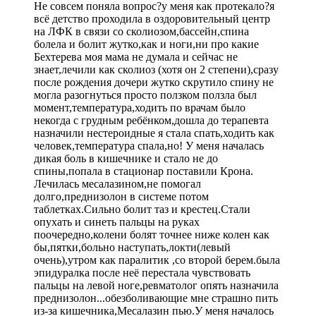
Не совсем поняла вопрос?у меня как протекало?я
всё детство проходила в оздоровительный центр
на ЛФК в связи со сколиозом,бассейн,спина
болела и болит жутко,как и ноги,ни про какие
Бехтерева моя мама не думала и сейчас не
знает,лечили как сколиоз (хотя он 2 степени),сразу
после рождения дочери жутко скрутило спину не
могла разогнуться просто ползком ползла был
момент,температура,ходить по врачам было
некогда с грудным ребёнком,дошла до терапевта
назначили нестероидные я стала спать,ходить как
человек,температура спала,но! У меня началась
дикая боль в кишечнике и стало не до
спины,попала в стационар поставили Крона.
Лечилась месалазином,не помогал
долго,преднизолон в системе потом
таблетках.Сильно болит таз и крестец.Стали
опухать и синеть пальцы на руках
поочередно,колени болят точнее ниже колен как
бы,пятки,больно наступать,локти(левый
очень),утром как паралитик ,со второй берем.была
эпидуралка после неё перестала чувствовать
пальцы на левой ноге,ревматолог опять назначила
преднизолон...обезболивающие мне страшно пить
из-за кишечника,Месалазин пью.У меня началось