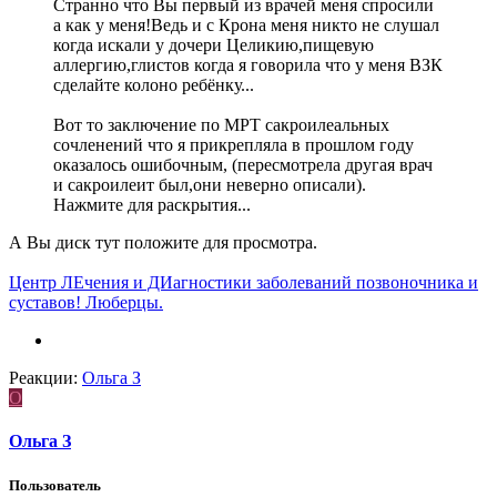
Странно что Вы первый из врачей меня спросили
а как у меня!Ведь и с Крона меня никто не слушал
когда искали у дочери Целикию,пищевую
аллергию,глистов когда я говорила что у меня ВЗК
сделайте колоно ребёнку...
Вот то заключение по МРТ сакроилеальных
сочленений что я прикрепляла в прошлом году
оказалось ошибочным, (пересмотрела другая врач
и сакроилеит был,они неверно описали).
Нажмите для раскрытия...
А Вы диск тут положите для просмотра.
Центр ЛЕчения и ДИагностики заболеваний позвоночника и
суставов! Люберцы.
Реакции:
Ольга З
О
Ольга З
Пользователь