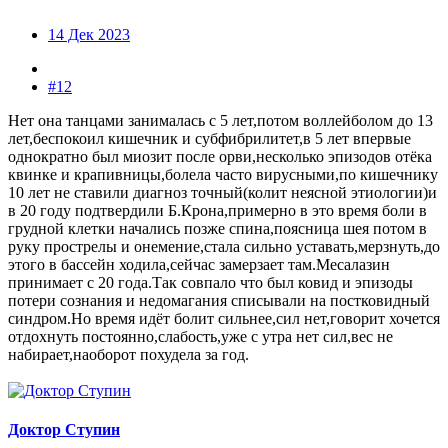
14 Дек 2023
#12
Нет она танцами занималась с 5 лет,потом воллейболом до 13
лет,беспокоил кишечник и субфибрилитет,в 5 лет впервые
однократно был миозит после орви,несколько эпизодов отёка
квинке и крапивницы,болела часто вирусными,по кишечнику
10 лет не ставили диагноз точный(колит неясной этиологии)и
в 20 году подтвердили Б.Крона,примерно в это время боли в
грудной клетки начались позже спина,поясница шея потом в
руку прострелы и онемение,стала сильно уставать,мерзнуть,до
этого в бассейн ходила,сейчас замерзает там.Месалазин
принимает с 20 года.Так совпало что был ковид и эпизоды
потери сознания и недомагания списывали на постковидный
синдром.Но время идёт болит сильнее,сил нет,говорит хочется
отдохнуть постоянно,слабость,уже с утра нет сил,вес не
набирает,наоборот похудела за год.
Доктор Ступин