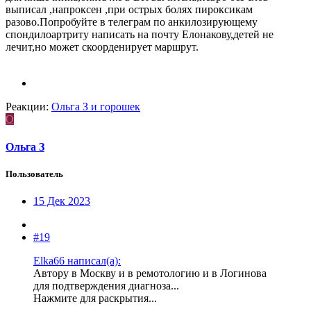
выписал ,напроксен ,при острых болях пироксикам
разово.Попробуйте в телеграм по анкилозирующему
спондилоартриту написать на почту Елонакову,детей не
лечит,но может скоорденирует маршрут.
Реакции:
Ольга З
и
горошек
О
Ольга З
Пользователь
15 Дек 2023
#19
Elka66 написал(а):
Автору в Москву и в ремотологию и в Логинова
для подтверждения диагноза...
Нажмите для раскрытия...