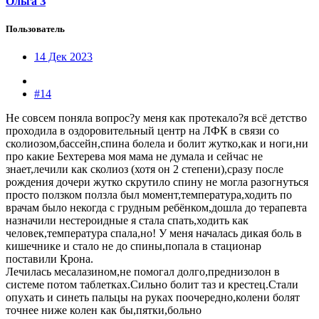
Ольга З
Пользователь
14 Дек 2023
#14
Не совсем поняла вопрос?у меня как протекало?я всё детство
проходила в оздоровительный центр на ЛФК в связи со
сколиозом,бассейн,спина болела и болит жутко,как и ноги,ни
про какие Бехтерева моя мама не думала и сейчас не
знает,лечили как сколиоз (хотя он 2 степени),сразу после
рождения дочери жутко скрутило спину не могла разогнуться
просто ползком ползла был момент,температура,ходить по
врачам было некогда с грудным ребёнком,дошла до терапевта
назначили нестероидные я стала спать,ходить как
человек,температура спала,но! У меня началась дикая боль в
кишечнике и стало не до спины,попала в стационар
поставили Крона.
Лечилась месалазином,не помогал долго,преднизолон в
системе потом таблетках.Сильно болит таз и крестец.Стали
опухать и синеть пальцы на руках поочередно,колени болят
точнее ниже колен как бы,пятки,больно