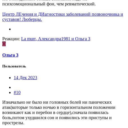
психоэмоциональный фон, чем ревматический.
Центр ЛЕчения и ДИагностики заболеваний позвоночника и
суставов! Люберцы.
Реакции:
La murr
,
Александра1981
и
Ольга З
О
Ольга З
Пользователь
14 Дек 2023
#10
Изначально не было ни головных болей ни панических
атак(которые только ночью в горизонтальном положении
возникают как и перебои в сердце),сначала появилась
боль,потом ухудшился сон и появились эти приступы и
прострелы.