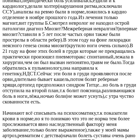
понимал,периодически боль усиливалась,ездили и к
кардиологу,делали холтер(нарушения ритма,исключали
ССУ),анализы на ревмо были в норме,ложились в кардио
отделение в ноябре прошлого года.Из лечения только
магнит,вит группы Б.Смотрел невролог не находил острой
патологии диагноз Миозит?Межреберная невралгия?(впервые
миозит?ставили в 5 лет после частых орви также были
прострелы в области ребер).В этом году на фоне лихорадки
неясного генеза снова миозит(крутило ноги очень сильно).В
21 году на фоне этих болей в груди которые не прекращались
практически произошел пневмоторакс спонтанный,лежала в
хирургии,чем он был вызван непонятно,травм не было.Тогда
обратились к пульмонологу,она направила к
генетику,НДСТ.Сейчас эти боли в груди проявляются после
орви,длительно бывает кашель,потом болят реберные
хрящи,ортопед предположил синдром Титце...но боль в груди
отступила на второй план,т.к болит поясница,разливающаяся
боль в ноги,лёжа,ночью боли(не может уснуть),с утра чуство
скованности есть.
Начинают всё списывать на психосоматику,т.к показатели
крови в норме,но я то понимаю что это не норма тем более
прослеживается явно наследственный фактор(у меня
заболевание,только более выраженное),также у моей мамы
артроз,ревматизм с детства(начали болеть суставы очень рано