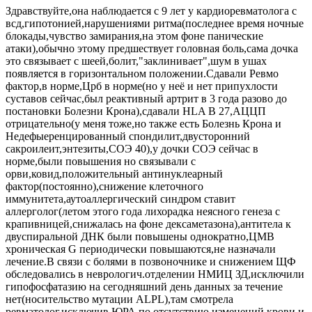
Здравствуйте,она наблюдается с 9 лет у кардиоревматолога с
всд,гипотонией,нарушениями ритма(последнее время ночные
блокады,чувство замирания,на этом фоне панические
атаки),обычно этому предшествует головная боль,сама дочка
это связывает с шеей,болит,"заклинивает",шум в ушах
появляется в горизонтальном положении.Сдавали Ревмо
фактор,в норме,Црб в норме(но у неё и нет припухлости
суставов сейчас,был реактивный артрит в 3 года разово до
постановки Болезни Крона),сдавали HLA B 27,AЦЦП
отрицательно(у меня тоже,но также есть Болезнь Крона и
Недефыеренцированный спондилит,двусторонний
сакроилеит,энтезиты,СОЭ 40),у дочки СОЭ сейчас в
норме,были повышения но связывали с
орви,ковид,положительный антинуклеарный
фактор(постоянно),снижение клеточного
иммунитета,аутоаллергический синдром ставит
аллерголог(летом этого года лихорадка неясного генеза с
крапивницей,снижалась на фоне дексаметазона),антитела к
двуспиральной ДНК были повышены однократно,ЦМВ
хроническая G периодически повышаются,не назначали
лечение.В связи с болями в позвоночнике и снижением ЩФ
обследовались в неврологич.отделении НМИЦ ЗД,исключили
гипофосфатазию на сегодняшний день данных за течение
нет(носительство мутации ALPL),там смотрела
ревматолог,исключив ЮРА по отсутствию изменений крови и