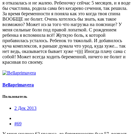
я отказалась и не жалею. Ребеночку сейчас 5 месяцев, и я воде
бы счастлива, родила сама без кесарево сечения, так решила.
За время беременности я поняла как это когда твоя спина
ВООБЩЕ не болит. Очень хотелось бы знать, как такое
возможно? Может из-за того что нагрузка на пояснице? У
меня сильные боли под правой лопаткой. С рождением
ребенка я вспомнила всё! Жуткую боль, к которой
прибавилась усталось. Ребенок то тяжолый. И добавилось
куча комплексов, я раньше думала что урод, куда хуже... так
нет ведь, оказывается бывает хуже =(((( Иногда плачу сама с
собой! Может всегда ходить беременной, ничего не болит и
красивая по своему.
Bellaprimavera
Пользователь
2 Дек 2013
#69
У меня сколиоз 62 градуса, до беременности был 57, возраст