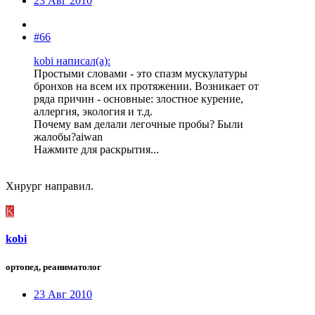
23 Авг 2010
#66
kobi написал(а):
Простыми словами - это спазм мускулатуры
бронхов на всем их протяжении. Возникает от
ряда причин - основные: злостное курение,
аллергия, экология и т.д.
Почему вам делали легочные пробы? Были
жалобы?aiwan
Нажмите для раскрытия...
Хирург направил.
K
kobi
ортопед, реаниматолог
23 Авг 2010