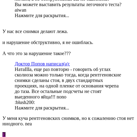
Вы можете выставить результаты легочного теста?
aiwan
Нажмите для раскрытия...
У нас все снимки делают лежа.
и нарушение обструктивно, я не ошиблась.
А что это за нарушение такое???
Доктор Попов написал(а):
НатаIIIа, еще раз повторю - говорить об углах
сколиоза можно только тогда, когда рентгеновские
снимки сделаны стоя, в двух стандартных
проекциях, на одной пленке от основания черепа
до таза. Все остальные подсчеты не стоят
выеденного яйца!!! nono
:blush200:
Нажмите для раскрытия...
У меня куча рентгеновских снимков, но к сожалению стоя нет
ниодного. nea
E