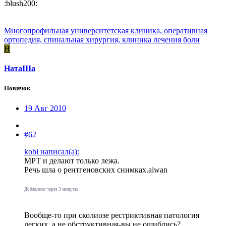
:blush200:
Многопрофильная университетская клиника, оперативная
ортопедия, спинальная хирургия, клиника лечения боли
Н
НатаIIIа
Новичок
19 Авг 2010
#62
kobi написал(а):
МРТ и делают только лежа.
Речь шла о рентгеновских снимках.aiwan
Добавлено через 3 минуты
Вообще-то при сколиозе рестриктивная патология
легких, а не обструктивная-вы не ошиблись?