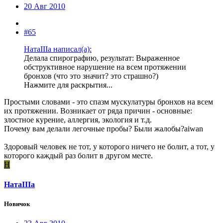
20 Авг 2010
#65
НатаIIIа написал(а):
Делала спирографию, результат: Выраженное
обструктивное нарушение на всем протяжении
бронхов (что это значит? это страшно?)
Нажмите для раскрытия...
Простыми словами - это спазм мускулатуры бронхов на всем
их протяжении. Возникает от ряда причин - основные:
злостное курение, аллергия, экология и т.д.
Почему вам делали легочные пробы? Были жалобы?aiwan
Здоровый человек не тот, у которого ничего не болит, а тот, у
которого каждый раз болит в другом месте.
Н
НатаIIIа
Новичок