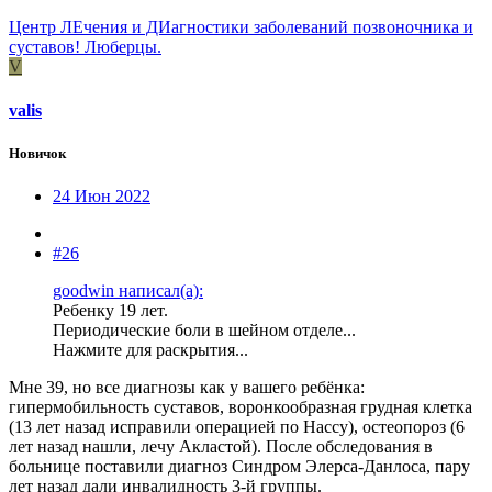
Центр ЛЕчения и ДИагностики заболеваний позвоночника и
суставов! Люберцы.
V
valis
Новичок
24 Июн 2022
#26
goodwin написал(а):
Ребенку 19 лет.
Периодические боли в шейном отделе...
Нажмите для раскрытия...
Мне 39, но все диагнозы как у вашего ребёнка:
гипермобильность суставов, воронкообразная грудная клетка
(13 лет назад исправили операцией по Нассу), остеопороз (6
лет назад нашли, лечу Акластой). После обследования в
больнице поставили диагноз Синдром Элерса-Данлоса, пару
лет назад дали инвалидность 3-й группы.