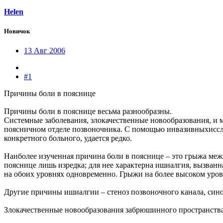
Helen
Новичок
13 Авг 2006
#1
Причины боли в пояснице
Причины боли в пояснице весьма разнообразны.
Системные заболевания, злокачественные новообразования, и 
поясничном отделе позвоночника. С помощью инвазивныхиссле
конкретного больного, удается редко.
Наиболее изученная причина боли в пояснице – это грыжа меж
пояснице лишь изредка; для нее характерна ишиалгия, вызванн
на обоих уровнях одновременно. Грыжи на более высоком уро
Другие причины ишиалгии – стеноз позвоночного канала, сино
Злокачественные новообразования забрюшинного пространства