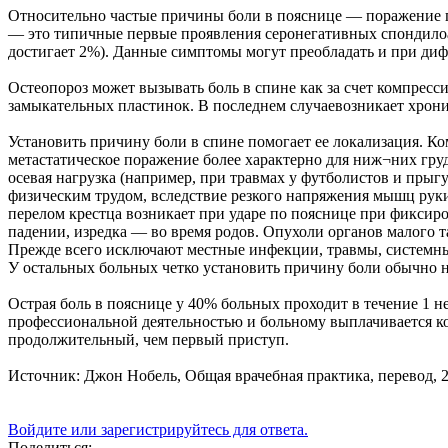
Относительно частые причины боли в пояснице — поражение г
— это типичные первые проявления серонегативных спондилоа
достигает 2%). Данные симптомы могут преобладать и при ди
Остеопороз может вызывать боль в спине как за счет компресс
замыкательных пластинок. В последнем случаевозникает хрони
Установить причину боли в спине помогает ее локализация. К
метастатическое поражение более характерно для ниж¬них гр
осевая нагрузка (например, при травмах у футболистов и прыг
физическим трудом, вследствие резкого напряжения мышц рук
перелом крестца возникает при ударе по пояснице при фиксиро
падении, изредка — во время родов. Опухоли органов малого т
Прежде всего исключают местные инфекции, травмы, системные
У остальных больных четко установить причину боли обычно не
Острая боль в пояснице у 40% больных проходит в течение 1 не
профессиональной деятельностью и больному выплачивается ко
продолжительный, чем первый приступ.
Источник: Джон Нобель, Общая врачебная практика, перевод, 2
Войдите или зарегистрируйтесь для ответа.
Поделиться: