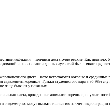
местные инфекции – причины достаточно редкие. Как правило, 
дований и на основании данных аутопсий был выявлен ряд возмо
жпозвоночного диска. Часто встречаются боковые и срединные 
ая сдавлением корешков. Грыжи студенистого ядра в 95-98% случ
вне чаще бывают у пожилых.
виальная киста, врожденные аномалии корешков, опухоли костей
 и эндометриоз могут вызвать ишиалгию за счет инфильтрации 