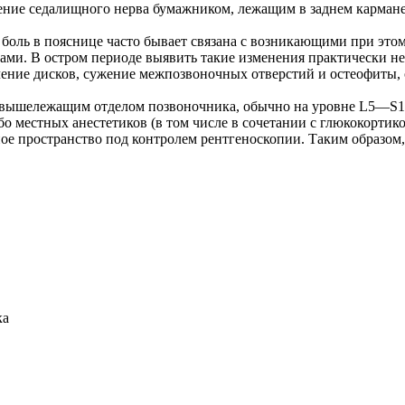
ение седалищного нерва бумажником, лежащим в заднем кармане
 боль в пояснице часто бывает связана с возникающими при это
ми. В остром периоде выявить такие изменения практически н
чение дисков, сужение межпозвоночных отверстий и остеофиты, 
 вышележащим отделом позвоночника, обычно на уровне L5—S1. 
бо местных анестетиков (в том числе в сочетании с глюкокорти
ное пространство под контролем рентгеноскопии. Таким образом
ка