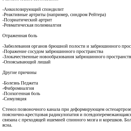
-Анкилозирующий спондилит
-Реактивные артриты (например, синдром Рейтера)
-Псориатический артрит
-Ревматическая полимиалгия
Отраженная боль
-Забюлевания органов брюшной полости и забрюшинного прос
-Поражение сосудом забрюшинного пространства
-Злокачественные новообразования забрюшинного пространст
-Опоясывающий лишай
Другие причины
-Болезнь Педжета
-Фибромиалгия
-Психогенная боль
-Симуляция
Стеноз позвоночного канала при деформирующем остеоартрозе 
пояснично-крестцовая радикулопатия и псевдоперемежающаяся хр
связана с преходящей ишемией спинного мозга и корешков. Бо
ясна.