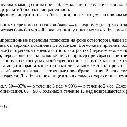
лубоких мышц спины при фибромиалгии и ревматической полими
ртропатий (их распространенность
ффузном гиперостозе — заболевании, поражающем в основном му
ионных переломов позвонков (чаще — в грудном отделе), так и 
ческая боль без четкой локализации; у пожилых такая боль мож
омпрессионные переломы позвонков на фоне остеопороза чаще вс
удных и верхних поясничных позвонков. Возможные причины бо
унов) и отрывной перелом остистого отростка (перелом землекоп
и, передающегося на позвоночник, например при сбрасывании з
ванном тазе, согнутых тазобедренных и разогнутых коленных су
аза могут прорастать крестец и копчик, а также метастазироват
 заболевания и злокачественные новообразова¬ния. В этих слу
 удается. Для боли в пояснице в таких случаях характерны реми
д, у 50—85% — в течение 3 нед, у 90% — в течение 2 мес. Даже в 
мпенсация, 85—90% больных в течение 12 нед возвращаются к р
005 г