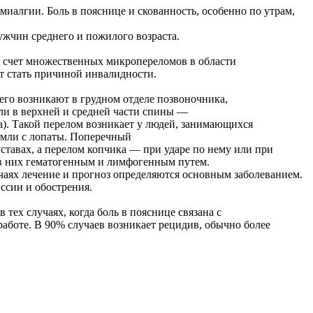
алгии. Боль в пояснице и скованность, особенно по утрам,
жчин среднего и пожилого возраста.
за счет множественных микропереломов в области
ет стать причиной инвалидности.
его возникают в грудном отделе позвоночника,
ли в верхней и средней части спины —
а). Такой перелом возникает у людей, занимающихся
емли с лопаты. Поперечный
ставах, а перелом копчика — при ударе по нему или при
ь в них гематогенным и лимфогенным путем.
чаях лечение и прогноз определяются основным заболеванием.
ссии и обострения.
тех случаях, когда боль в пояснице связана с
аботе. В 90% случаев возникает рецидив, обычно более