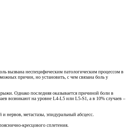
боль вызвана неспецифическим патологическим процессом в
жных причин, но установить, с чем связана боль у
грыжи. Однако последняя оказывается причиной боли в
аев возникают на уровне L4-L5 или L5-S1, а в 10% случаев –
 и нервов, метастазы, эпидуральный абсцесс.
пояснично-кресцового сплетения.