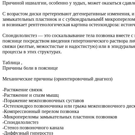
Причиной ишиалгии, особенно у худых, может оказаться сдавл
С возрастом диски претерпевают дегенеративные изменения, и
замыкательных пластинок и с субхондральнымИ микроперелома
и возникает рентгенологическая картина остеохондроза: истон
Спондилолистез — это соскальзывание тела позвонка вместе с
пояснице посредством введения гипертонического раствора ли
связки (желтые, межостистые и надостистую) или в эпидураль
процессы в этих структурах.
Таблица ,
Причины боли в пояснице
Механические причины (ориентировочный диагноз)
-Растяжение связок
-Растяжение и спазм мышц
-Поражение межпозвоночных суставов
-Остеохондроз позвоночника или грыжа межпозвоночного дис
-Компрессионный перелом позвонка
-Микропереломы замыкательных пластинок позвонков
-Спондилолистез
-Стеноз позвоночного канала
-Диффузный гиперостоз