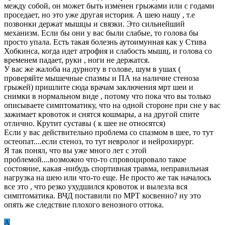
между собой, он может быть изменен грыжами или с годами
проседает, но это уже другая история. А шею нашу , т.е
позвонки держат мышцы и связки. Это сильнейший
механизм. Если бы они у вас были слабые, то голова бы
просто упала. Есть такая болезнь аутоимунная как у Стива
Хобкинса, когда идет атрофия и слабость мышц, и голова со
временем падает, руки , ноги не держатся.
У вас же жалоба на дурноту в голове, шум в ушах (
проверяйте мышечные спазмы и ПА на наличие стеноза
грыжей) пришлите сюда врачам заключения мрт шеи и
снимки в нормальном виде , потому что пока что вы только
описываете симптоматику, что на одной стороне при сне у вас
зажимает кровоток и снятся кошмары, а на другой спите
отлично. Крутит суставы ( к шее не относятся)
Если у вас действительно проблема со спазмом в шее, то тут
остеопат....если стеноз, то тут невролог и нейрохирург.
Я так понял, что вы уже много лет с этой
проблемой....возможно что-то спровоцировало такое
состояние, какая -нибудь спортивная травма, неправильная
нагрузка на шею или что-то еще. Не просто же так началось
все это , что резко ухудшился кровоток и вылезла вся
симптоматика. ВЧД поставили по МРТ косвенно? ну это
опять же следствие плохого венозного оттока.
A