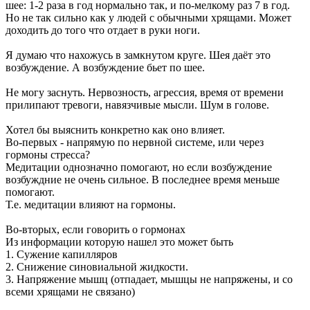
шее: 1-2 раза в год нормально так, и по-мелкому раз 7 в год.
Но не так сильно как у людей с обычными хрящами. Может
доходить до того что отдает в руки ноги.
Я думаю что нахожусь в замкнутом круге. Шея даёт это
возбуждение. А возбуждение бьет по шее.
Не могу заснуть. Нервозность, агрессия, время от времени
прилипают тревоги, навязчивые мысли. Шум в голове.
Хотел бы выяснить конкретно как оно влияет.
Во-первых - напрямую по нервной системе, или через
гормоны стресса?
Медитации однозначно помогают, но если возбуждение
возбуждние не очень сильное. В последнее время меньше
помогают.
Т.е. медитации влияют на гормоны.
Во-вторых, если говорить о гормонах
Из информации которую нашел это может быть
1. Сужение капилляров
2. Снижение синовиальной жидкости.
3. Напряжение мышц (отпадает, мышцы не напряжены, и со
всеми хрящами не связано)