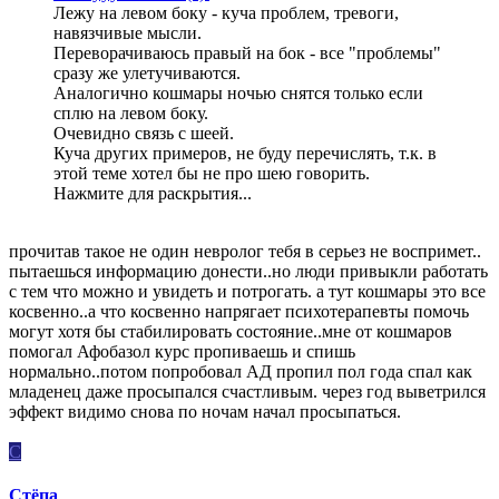
Лежу на левом боку - куча проблем, тревоги,
навязчивые мысли.
Переворачиваюсь правый на бок - все "проблемы"
сразу же улетучиваются.
Аналогично кошмары ночью снятся только если
сплю на левом боку.
Очевидно связь с шеей.
Куча других примеров, не буду перечислять, т.к. в
этой теме хотел бы не про шею говорить.
Нажмите для раскрытия...
прочитав такое не один невролог тебя в серьез не воспримет..
пытаешься информацию донести..но люди привыкли работать
с тем что можно и увидеть и потрогать. а тут кошмары это все
косвенно..а что косвенно напрягает психотерапевты помочь
могут хотя бы стабилировать состояние..мне от кошмаров
помогал Афобазол курс пропиваешь и спишь
нормально..потом попробовал АД пропил пол года спал как
младенец даже просыпался счастливым. через год выветрился
эффект видимо снова по ночам начал просыпаться.
С
Стёпа