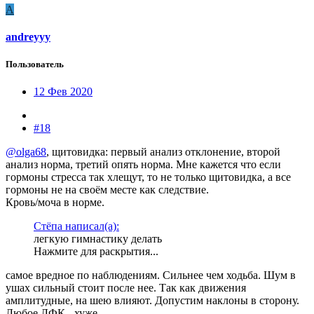
A
andreyyy
Пользователь
12 Фев 2020
#18
@olga68
, щитовидка: первый анализ отклонение, второй
анализ норма, третий опять норма. Мне кажется что если
гормоны стресса так хлещут, то не только щитовидка, а все
гормоны не на своём месте как следствие.
Кровь/моча в норме.
Стёпа написал(а):
легкую гимнастику делать
Нажмите для раскрытия...
самое вредное по наблюдениям. Сильнее чем ходьба. Шум в
ушах сильный стоит после нее. Так как движения
амплитудные, на шею влияют. Допустим наклоны в сторону.
Любое ЛФК - хуже.