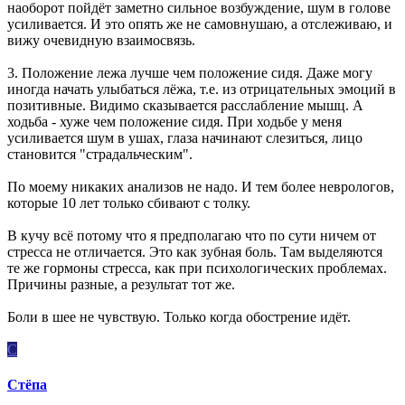
наоборот пойдёт заметно сильное возбуждение, шум в голове
усиливается. И это опять же не самовнушаю, а отслеживаю, и
вижу очевидную взаимосвязь.
3. Положение лежа лучше чем положение сидя. Даже могу
иногда начать улыбаться лёжа, т.е. из отрицательных эмоций в
позитивные. Видимо сказывается расслабление мышц. А
ходьба - хуже чем положение сидя. При ходьбе у меня
усиливается шум в ушах, глаза начинают слезиться, лицо
становится "страдальческим".
По моему никаких анализов не надо. И тем более неврологов,
которые 10 лет только сбивают с толку.
В кучу всё потому что я предполагаю что по сути ничем от
стресса не отличается. Это как зубная боль. Там выделяются
те же гормоны стресса, как при психологических проблемах.
Причины разные, а результат тот же.
Боли в шее не чувствую. Только когда обострение идёт.
С
Стёпа