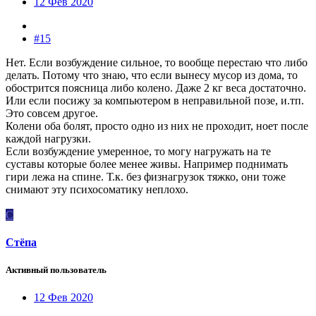
12 Фев 2020
#15
Нет. Если возбуждение сильное, то вообще перестаю что либо
делать. Потому что знаю, что если вынесу мусор из дома, то
обострится поясница либо колено. Даже 2 кг веса достаточно.
Или если посижу за компьютером в неправильной позе, и.тп.
Это совсем другое.
Колени оба болят, просто одно из них не проходит, ноет после
каждой нагрузки.
Если возбуждение умеренное, то могу нагружать на те
суставы которые более менее живы. Например поднимать
гири лежа на спине. Т.к. без физнагрузок тяжко, они тоже
снимают эту психосоматику неплохо.
С
Стёпа
Активный пользователь
12 Фев 2020