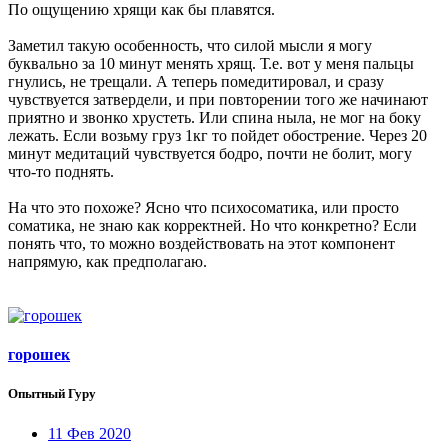
По ощущению хрящи как бы плавятся.
Заметил такую особенность, что силой мысли я могу
буквально за 10 минут менять хрящ. Т.е. вот у меня пальцы
гнулись, не трещали. А теперь помедитировал, и сразу
чувствуется затвердели, и при повторении того же начинают
приятно и звонко хрустеть. Или спина ныла, не мог на боку
лежать. Если возьму груз 1кг то пойдет обострение. Через 20
минут медитаций чувствуется бодро, почти не болит, могу
что-то поднять.
На что это похоже? Ясно что психосоматика, или просто
соматика, не знаю как корректней. Но что конкретно? Если
понять что, то можно воздействовать на этот компонент
напрямую, как предполагаю.
горошек
Опытный Гуру
11 Фев 2020