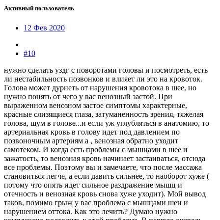
Активный пользователь
12 Фев 2020
#10
нужно сделать уздг с поворотами головы и посмотреть, есть
ли нестабильность позвонков и влияет ли это на кровоток.
Голова может дурнеть от нарушения кровотока в шее, но
нужно понять от чего у вас венозный застой. При
выраженном венозном застое симптомы характерные,
красные слизящиеся глаза, затуманенность зрения, тяжелая
голова, шум в голове...и если уж углубляться в анатомию, то
артериальная кровь в голову идет под давлением по
позвоночным артериям а , венозная обратно уходит
самотеком. И когда есть проблемы с мышцами в шее и
зажатость, то венозная кровь начинает застаиваться, отсюда
все проблемы. Поэтому вы и замечаете, что после массажа
становиться легче, а если давить сильнее, то наоборот хуже (
потому что опять идет сильное раздражение мышц и
отечность и венозная кровь снова хуже уходит). Мой вывод
таков, помимо грыж у вас проблема с мышцами шеи и
нарушением оттока. Как это лечить? Думаю нужно