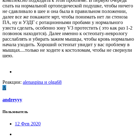
комплексно подходить к этой проблеме. В первую очередь
спать на нормальной ортопедической подушке, чтобы ничего
не сдавливало в шее и она была в правильном положении,
далее все же покажите мрт, чтобы понимать нет ли стеноза
ПА, ну и УЗДГ с ротационными пробами у нормального
узиста сделать, особенно зону V3 протестить ( это как раз 1-2
позвонок находится). Далее именно к остеопату-неврологу
расслаблять и убирать зажим мышцы, чтобы кровь нормально
начала уходить. Хороший остеопат увидит у вас проблему в
мышцах....только не ходите к костоломам, чтобы не свернули
шею.
Реакции:
alenaspina
и
olga68
A
andreyyy
Пользователь
12 Фев 2020