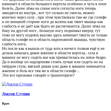
начинает в области большого вертела особенно и чуть к попе
болеть. Далее лёжа на спине ноги согнуты ноги теперь
заводятся во внутрь , вот тут сильно не смогла, можно
конечно через силу , при этом чувствовала там же где голифе
и по внешней стороне ноги до колена как тянет мышца как
слабость и не даёт как будто не растягивается. Далее лёжа на
боку на другой ноге , больную ногу поднимал кверху, тут
тоже не могу поднять высоко здесь начинает тянуть не только
область голифе но и область икроножной мышцы, чувствую
слабость ноги.
Но после как я вышла от туда хоть я ничего толком ещё и не
делала началась дикое жжение в области вертела.. села в
машину не могу сидеть кое как примастилась на левое бедро.
Да и вообще по ощущениям стоять лучше или сидеть но на
твёрдом стуле, мягкий диван или даже в машине начинается
жжение и боль все там же в области галифе ..
Эти все признаки говорят о трахонтерите?
Доктор Ступин
Врач