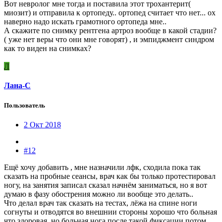
Вот невролог мне тогда и поставила этот трохантерит(
миозит) и отправила к ортопеду.. ортопед считает что нет... ох
наверно надо искать грамотного ортопеда мне..
А скажите по снимку рентгена артроз вообще в какой стадии?
( уже нет веры что они мне говорят) , и эмпиджмент синдром
как то виден на снимках?
Л
Лана-С
Пользователь
2 Окт 2018
#12
Ещё хочу добавить , мне назначили лфк, сходила пока так
сказать на пробные сеансы, врач как бы только протестировал
ногу, на занятия записал сказал начнём заниматься, но я вот
думаю в фазу обострения можно ли вообще это делать..
Что делал врач так сказать на тестах, лёжа на спине ноги
согнуты и отводятся во внешнии стороны хорошо что больная
что здоровая, но больная нога после такой фиксации потом