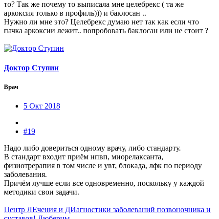
то? Так же почему то выписала мне целебрекс ( та же
аркоксия только в профиль))) и баклосан ..
Нужно ли мне это? Целебрекс думаю нет так как если что
пачка аркоксии лежит.. попробовать баклосан или не стоит ?
Доктор Ступин
Врач
5 Окт 2018
#19
Надо либо довериться одному врачу, либо стандарту.
В стандарт входит приём нпвп, миорелаксанта,
физиотрерапия в том числе и увт, блокада, лфк по периоду
заболевания.
Причём лучше если все одновременно, поскольку у каждой
методики свои задачи.
Центр ЛЕчения и ДИагностики заболеваний позвоночника и
суставов! Люберцы.