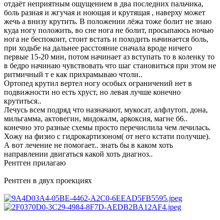
отдаёт неприятным ощущением в два последних пальчика,
боль разная и жгучая и ноющая и крутящая , наверху может
жечь а внизу крутить. В положении лёжа тоже болит не знаю
куда ногу положить, во сне нога не болит, просыпаюсь ночью
нога не беспокоит, стоит встать и походить начинается боль,
при ходьбе на дальнее расстояние сначала вроде ничего
первые 15-20 мин, потом начинает аз вступать то в коленку то
в бедро начинаю чувствовать что шаг становиться при этом не
ритмичный т е как прихрамываю чтоли..
Ортопед крутил вертел ногу особых ограничений нет в
подвижности но есть хруст, но левая лучше конечно
крутиться..
Лечусь всем подряд что назначают, мукосат, алфлутоп, дона,
мильгамма, актовегин, мидокалм, аркоксия, магне б6..
конечно это разные схемы просто перечислила чем лечилась.
Хожу на физио с гидрокартизоном( от него кстати получше).
А вот лечение не помогает.. знать бы в каком хоть
направлении двигаться какой хоть диагноз..
Рентген прилагаю
Рентген в двух проекциях