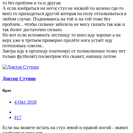
то без проблем и та и другая.
А если взобраться на него( стул не низкий по колено где-то
мне) то приходиться другой которая на полу отталкиваться в
любом случае. Поднимаюсь на той и на той тоже без
проблем... чтобы сильнее заболела не могу сказать так как и
так болит достаточно сильно.
Но вот если вспомнить лестницу то вниз иду хорошо а на
верх уже в третьем примерно пролёте нога устаёт иду
потихоньку совсем..
Завтра иду к ортопеду платному( от поликлиники толку нет
только футболят) посмотрим что скажет, напишу потом
Доктор Ступин
Врач
4 Окт 2018
#17
Если вы можете встать на стул левой и правой ногой - значит
слабости в ноге нет.