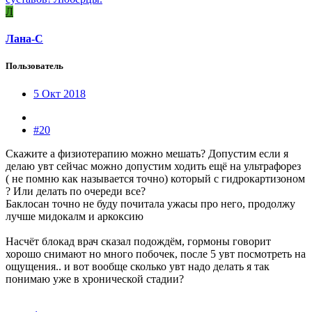
Л
Лана-С
Пользователь
5 Окт 2018
#20
Скажите а физиотерапию можно мешать? Допустим если я
делаю увт сейчас можно допустим ходить ещё на ультрафорез
( не помню как называется точно) который с гидрокартизоном
? Или делать по очереди все?
Баклосан точно не буду почитала ужасы про него, продолжу
лучше мидокалм и аркоксию
Насчёт блокад врач сказал подождём, гормоны говорит
хорошо снимают но много побочек, после 5 увт посмотреть на
ощущения.. и вот вообще сколько увт надо делать я так
понимаю уже в хронической стадии?