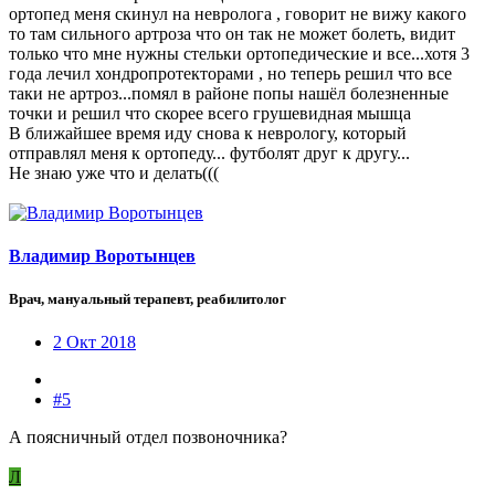
ортопед меня скинул на невролога , говорит не вижу какого
то там сильного артроза что он так не может болеть, видит
только что мне нужны стельки ортопедические и все...хотя 3
года лечил хондропротекторами , но теперь решил что все
таки не артроз...помял в районе попы нашёл болезненные
точки и решил что скорее всего грушевидная мышца
В ближайшее время иду снова к неврологу, который
отправлял меня к ортопеду... футболят друг к другу...
Не знаю уже что и делать(((
Владимир Воротынцев
Врач, мануальный терапевт, реабилитолог
2 Окт 2018
#5
А поясничный отдел позвоночника?
Л