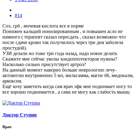
#14
Соэ, срб , мочевая кислота все в норме
Понижен кальций ионизированным , и повышен асло не
намного ( терапевт сказал пересдать , сказал возможно что
после сдачи крови так получилось через три дня заболела
простудой).
УЗИ делали но тоже три года назад, надо новое делать
Скажите мне сейчас уколы хондоппотекторов нужны?
Насколько сильно присутствует артроз?
На данный момент наверно больше неврологию лечу-
актовегин внутривенно 5 мл, мильгамма, магне б6, мидокалм,
аркоксия.
Ещё хочу заметить когда сам врач лфк мне поднимает ногу то
все хорошо поднимается , а сама не могу как слабость мышц
Доктор Ступин
Врач