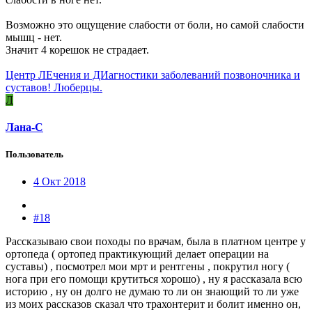
Возможно это ощущение слабости от боли, но самой слабости
мышц - нет.
Значит 4 корешок не страдает.
Центр ЛЕчения и ДИагностики заболеваний позвоночника и
суставов! Люберцы.
Л
Лана-С
Пользователь
4 Окт 2018
#18
Рассказываю свои походы по врачам, была в платном центре у
ортопеда ( ортопед практикующий делает операции на
суставы) , посмотрел мои мрт и рентгены , покрутил ногу (
нога при его помощи крутиться хорошо) , ну я рассказала всю
историю , ну он долго не думаю то ли он знающий то ли уже
из моих рассказов сказал что трахонтерит и болит именно он,