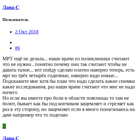
Лана-С
Пользователь
2 Окт 2018
#6
МРТ ещё не делала... наши врачи из поликлиники считают
что не нужно , понятно почему они так считают чтобы не
давать талон... вот пойду сделаю платно наверно теперь, есть
мрт но трёх четырёх годичные, наверно надо новые...
Подскажите мне хотя бы план что надо сделать какие снимки
какие исследования, раз наши врачи считают что мне не надо
ничего
Но если вы имеете про боли в области поясницы то там не
болит, бывает как бы под копчиком защемляет и стреляет как
раз в эту сторону, но защемляет если я много понагинаюсь на
даче например что то поделаю
Л
Лана-С