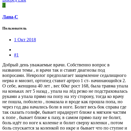
Л
Лана-С
Пользователь
1 Окт 2018
#1
Добрый день уважаемые врачи. Собственно вопрос в
названии темы , и врачи так и ставят диагнозы под
вопросами. Невролог предполагает защемление седалищного
нерва и миозит, ортопед ставит артроз 1 ст- начинающийся 2.
О себе, женщина 40 лет , вес 60кг рост 168, была травма упала
на коньках лет 5 назад , упала на лёд резко не подстраховалась
руками а упала прямо на попу на эту сторону, тогда ко врачу
не пошла, поболело , помазала и вроде как прошла попа, но
через год два начались боли в ноге. Болит весь бок справа где
так сказать голифе, бывает ирадирует ближе к мягким частям
к попе , бывает ближе к паху, в самом прямо паху не болит,
боль идёт по ноге к коленке и болит сверху коленки , потом
боль спускается за коленкой по икре и бывает что по ступне и