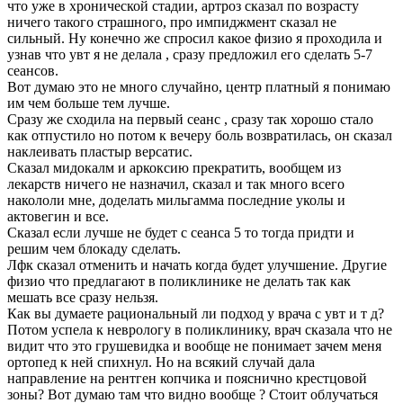
что уже в хронической стадии, артроз сказал по возрасту
ничего такого страшного, про импиджмент сказал не
сильный. Ну конечно же спросил какое физио я проходила и
узнав что увт я не делала , сразу предложил его сделать 5-7
сеансов.
Вот думаю это не много случайно, центр платный я понимаю
им чем больше тем лучше.
Сразу же сходила на первый сеанс , сразу так хорошо стало
как отпустило но потом к вечеру боль возвратилась, он сказал
наклеивать пластыр версатис.
Сказал мидокалм и аркоксию прекратить, вообщем из
лекарств ничего не назначил, сказал и так много всего
накололи мне, доделать мильгамма последние уколы и
актовегин и все.
Сказал если лучше не будет с сеанса 5 то тогда придти и
решим чем блокаду сделать.
Лфк сказал отменить и начать когда будет улучшение. Другие
физио что предлагают в поликлинике не делать так как
мешать все сразу нельзя.
Как вы думаете рациональный ли подход у врача с увт и т д?
Потом успела к неврологу в поликлинику, врач сказала что не
видит что это грушевидка и вообще не понимает зачем меня
ортопед к ней спихнул. Но на всякий случай дала
направление на рентген копчика и пояснично крестцовой
зоны? Вот думаю там что видно вообще ? Стоит облучаться