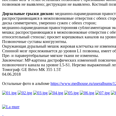
позвонков не выявлено; деструкции не выявлено. Костный поз
Дорзальные грыжи дисков:
медианно-парамедианная правосто
распространяющаяся в межпозвонковые отверстия с обеих стор
диска симметричен, умеренно сужен с обеих сторон;
медианно-парамедианная правосторонняя сублигаментарная экст
мешка; распространяющаяся в межпозвонковые отверстия с обеи
относительный стеноза/; просвет корешковых каналов на уровн
Позвоночные суставы конгруэнтны.
Окружающая дуральный мешок жировая клетчатка не изменена
Спинной мозг прослеживается до уровня L1 позвонка, имеет 
Пре- и паравертебральные мягкие ткани не изменены.
Заключение
: МР-картина дистрофических изменений пояснично-
позвоночного канала на уровне L5-S1. Нерезко выраженный ле
Томограф: GE Brivo МК 355 1.5Т
04.06.2018
Остальные фото в альбоме
https://www.medhouse.ru/useralbums/1