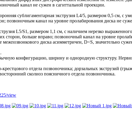
воночный канал не сужен в сагиттальной проекции.
ронняя сублигаментарная экструзия L4/5, размером 0,5 см, с 
он; позвоночным канал на уровне пролабирования диска не суж
рузия L5/S1, размером 1,1 см, с наличием нерезко выраженного
х сторон, больше вправо; позвоночный канал на уровне пролаби
е межпозвонкового диска асимметричен, D<S, значительно сужен
.
обычную конфигурацию, ширину и однородную структуру. Нервн
крестцового отдела позвоночника; дорзальных зкструзий (грыж)
восторонний сколиоз поясничного отдела позвоночника.
225/view