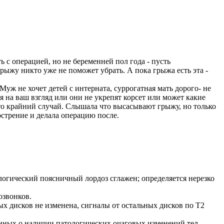
 с операцией, но не беременней пол года - пусть
грыжу никто уже не поможет убрать. А пока грыжа есть эта -
 Муж не хочет детей с интерната, суррогатная мать дорого- не
я на ваш взгляд или они не укрепят корсет или может какие
это крайний случай. Слышала что высасывают грыжу, но только
острение и делала операцию после.
ологический поясничный лордоз сглажен; определяется нерезко
озвонков.
х дисков не изменена, сигналы от остальных дисков по Т2
нных о наличии патологических очаговых изменений тел