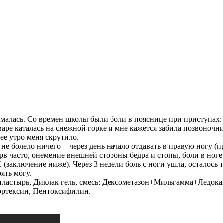
анималась. Со времен школы были боли в пояснице при приступах:
аре каталась на снежной горке и мне кажется забила позвоночник
ее утро меня скрутило.
 не болело ничего + через день начало отдавать в правую ногу (п
нерв часто, онемение внешней стороны бедра и стопы, боли в ног
. (заключение ниже). Через 3 недели боль с ноги ушла, осталось
ять могу.
пластырь, Диклак гель, смесь: Дексометазон+Мильгамма+Ледокаи
ортексин, Пентоксифилин.