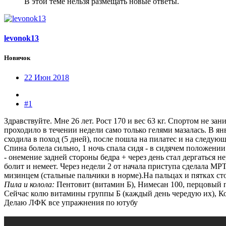
В этой теме нельзя размещать новые ответы.
levonok13
Новичок
22 Июн 2018
#1
Здравствуйте. Мне 26 лет. Рост 170 и вес 63 кг. Спортом не з
проходило в течении недели само только гелями мазалась. В янв
сходила в поход (5 дней), после пошла на пилатес и на следующ
Спина болела сильно, 1 ночь спала сидя - в сидячем положении
- онемение задней стороны бедра + через день стал дергаться 
болит и немеет. Через недели 2 от начала приступа сделала МРТ
мизинцем (стальные пальчики в норме).На пальцах и пятках сто
Пила и колола:
Пентовит (витамин Б), Нимесан 100, перцовый 
Сейчас колю витамины группы Б (каждый день чередую их), К
Делаю ЛФК все упражнения по ютубу