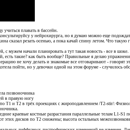
ду учиться плавать в бассейн.
консультируйсу у нейрохирурга, но я думаю можно еще подождать
на сказал резать осенью, а пока качай спину летом. Что такую 
й, с мужем начали планировать а тут такая новость - все в шоке.
ей, есть такие? как быть вообще? Правильные я делаю упражнени
перацию не хочу делать и знакомые все отговаривают - говорят 
отела пойти, но у девочки одной на этом форуме - случилось об
ела позвоночника
ей в правую ногу
о Т1 и Т2 в трёх проекциях с жироподавлением /Т2-stir/: Физи
оночника.
едние краевые костные разрастания параллельные телам L1-S1 п
от этих дисков по Т2 снижены; высота остальных межпозвонковы
имальных диффузных дистрофических изменений не изменен. Да