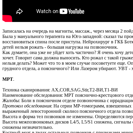
Записалась на очередь на магниты, массаж., через месяца 2 пой
Была у мануального терапевта на Юго-западной: сказал ты про
восстановиться спина после приступа. Нейрохирург в ГКБ Ботки
детей нельзя рожать - большая нагрузка на позвоночник.
Как думаете, она уже не уйдет хоть частично? Я очень хочу дете
хочет. Говорит сама должна выносить. Кто рожал с такой грыж
нельзя делать? Может что то в моем случае посоветуете еще. О
грудного отдела, а поясничного? Или Лазером убирают. УВТ - х
МРТ
.
Техника сканирования: AX,COR,SАG,Stir,T2-BИ,T1-BИ
Наименование обследования: МРТ пояснично-крестцового отд
Жалобы: Боли в поясничном отделе позвоночника с иррадиаци
Протокол обследования
: На серии МР-томограмм, взвешенных п
выраженный левосторонний сколиоз поясничного отдела позв
Высота и форма тел позвонков не изменены. Определяются пер
Высота межпозвонковых дисков L4/5, L5/S1 снижена, сигналы 
снижены незначительно.
Костный мозг в телах остальных позвонков с признаками мин