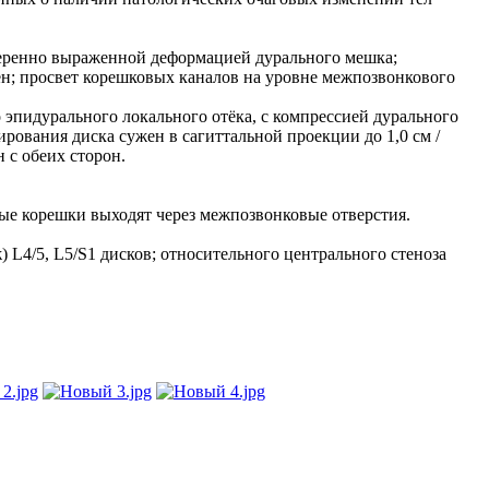
умеренно выраженной деформацией дурального мешка;
ен; просвет корешковых каналов на уровне межпозвонкового
 эпидурального локального отёка, с компрессией дурального
рования диска сужен в сагиттальной проекции до 1,0 см /
 с обеих сторон.
ые корешки выходят через межпозвонковые отверстия.
 L4/5, L5/S1 дисков; относительного центрального стеноза