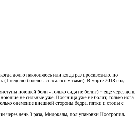
 когда долго наклоняюсь или когда раз просквозило, но
 (1 неделю болело - спасалась мазями). В марте 2018 года
риступы ноющей боли - только сидя не болит) + еще через день
е ноюшие не сильные уже. Поясница уже не болит, только нога
 только онемение внешней стороны бедра, пятки и стопы с
н через день 3 раза, Мидокалм, пол упаковки Ноотропил.