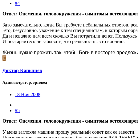
#4
Ответ: Онемения, головокружения - симптомы остеохондро
Зато замечательно, когда Вы требуете небанальных ответов, ре
Это, безусловно, уважение к тем специалистам, к которым обра
Да и неважно нам всем сколько Вы потратили денег. Пользуясь 
И постарайтесь не забывать, что реальность - это воочию.
Жизнь нужно прожить так, чтобы Боги в восторге предлож
Д
Доктор Капышев
Администратор, ортопед
18 Ноя 2008
#5
Ответ: Онемения, головокружения - симптомы остеохондро
У меня заглохла машина прошу реальный совет как ее завести.
Примерно так звучит ваш вопрос. Для получения РЕАЛЬНЫХ 