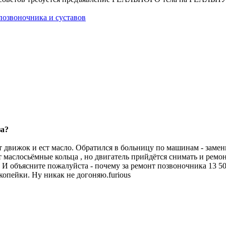
позвоночника и суставов
за?
т движок и ест масло. Обратился в больницу по машинам - заме
т маслосьёмные кольца , но двигатель прийдётся снимать и ремон
И объясните пожалуйста - почему за ремонт позвоночника 13 500
копейки. Ну никак не догоняю.furious