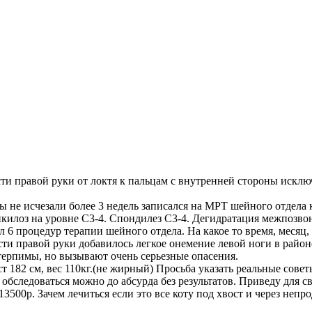
сти правой руки от локтя к пальцам с внутренней стороны исклю
ы не исчезали более 3 недель записался на МРТ шейного отдела 
илоз на уровне C3-4. Спондилез С3-4. Дегидратация межпозвонко
л 6 процедур терапии шейного отдела. На какое то время, месяц
ти правой руки добавилось легкое онемение левой ноги в район
терпимы, но вызывают очень серьезные опасения.
т 182 см, вес 110кг.(не жирный) Просьба указать реальные совет
 обследоваться можно до абсурда без результатов. Приведу для 
13500р. Зачем лечиться если это все коту под хвост и через не