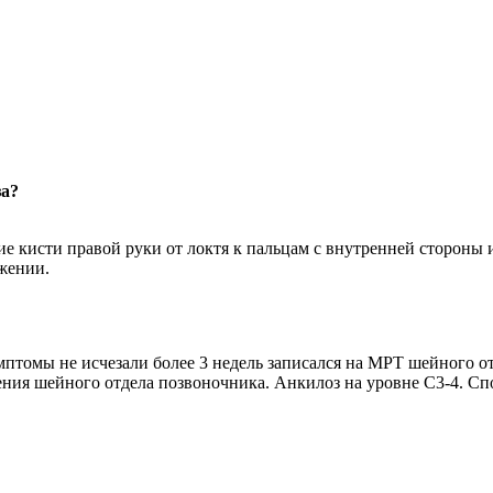
за?
ние кисти правой руки от локтя к пальцам с внутренней стороны
жении.
имптомы не исчезали более 3 недель записался на МРТ шейного о
ения шейного отдела позвоночника. Анкилоз на уровне C3-4. С