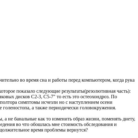
чительно во время сна и работы перед компьютером, когда рука
которое показало следующие результаты(резолютивная часть):
вых дисков С2-3, С5-7" то есть это остеохондроз. По
, полтора симптомы исчезли но с наступлением осени
е голеностопа, а также периодически головокружения.
ы, а не банальные как то изменить образ жизни, поменять диету,
сведения во что обошлась мне стоимость обследования и
продолжительное время проблемы вернутся?