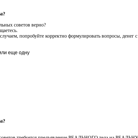
за?
альных советов верно?
щаетесь.
случаем, попробуйте корректно формулировать вопросы, денег с 
или еще одну
за?
советов требуется предъявление РЕАЛЬНОГО тела на РЕАЛЬНУ