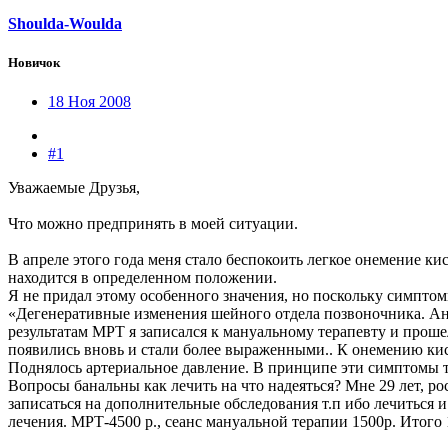
Shoulda-Woulda
Новичок
18 Ноя 2008
#1
Уважаемые Друзья,
Что можно предпринять в моей ситуации.
В апреле этого года меня стало беспокоить легкое онемение ки
находится в определенном положении.
Я не придал этому особенного значения, но поскольку симптом
«Дегенеративные изменения шейного отдела позвоночника. Анк
результатам МРТ я записался к мануальному терапевту и проше
появились вновь и стали более выраженными.. К онемению кис
Поднялось артериальное давление. В принципе эти симптомы 
Вопросы банальны как лечить на что надеяться? Мне 29 лет, рос
записаться на дополнительные обследования т.п ибо лечиться и
лечения. МРТ-4500 р., сеанс мануальной терапии 1500р. Итого 