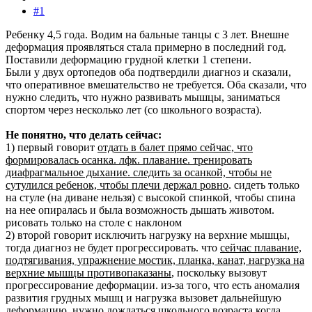
#1
Ребенку 4,5 года. Водим на бальные танцы с 3 лет. Внешне
деформация проявляться стала примерно в последний год.
Поставили деформацию грудной клетки 1 степени.
Были у двух ортопедов оба подтвердили диагноз и сказали,
что оперативное вмешательство не требуется. Оба сказали, что
нужно следить, что нужно развивать мышцы, заниматься
спортом через несколько лет (со школьного возраста).
Не понятно, что делать сейчас:
1) первый говорит
отдать в балет прямо сейчас, что
формировалась осанка. лфк. плавание. тренировать
диафрагмальное дыхание. следить за осанкой, чтобы не
сутулился ребенок, чтобы плечи держал ровно
. сидеть только
на стуле (на диване нельзя) с высокой спинкой, чтобы спина
на нее опиралась и была возможность дышать животом.
рисовать только на столе с наклоном
2) второй говорит исключить нагрузку на верхние мышцы,
тогда диагноз не будет прогрессировать. что
сейчас плавание,
подтягивания, упражнение мостик, планка, канат, нагрузка на
верхние мышцы противопаказаны
, поскольку вызовут
прогрессирование деформации. из-за того, что есть аномалия
развития грудных мышц и нагрузка вызовет дальнейшую
деформацию. нужно дождаться школьного возраста когда