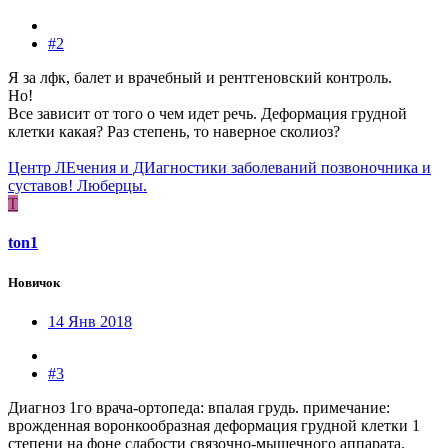
#2
Я за лфк, балет и врачебный и рентгеновский контроль.
Но!
Все зависит от того о чем идет речь. Деформация грудной
клетки какая? Раз степень, то наверное сколиоз?
Центр ЛЕчения и ДИагностики заболеваний позвоночника и
суставов! Люберцы.
T
ton1
Новичок
14 Янв 2018
#3
Диагноз 1го врача-ортопеда: впалая грудь. примечание:
врожденная воронкообразная деформация грудной клетки 1
степени на фоне слабости связочно-мышечного аппарата.