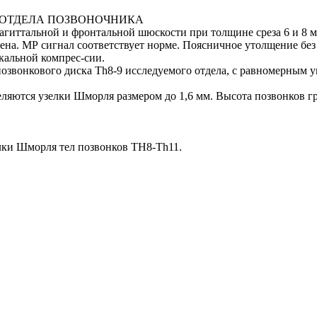
ОТДЕЛА ПОЗВОНОЧНИКА
сагиттальной и фронтальной шюскости при толщине среза 6 и 8 
ена. МР сигнал соответствует норме. Поясничное утолщение без
кальной компрес-сии.
озвонкового диска Тh8-9 исследуемого отдела, с равномерным
ляются узелки Шморля размером до 1,6 мм. Высота позвонков гр
лки Шморля тел позвонков ТН8-Тh11.