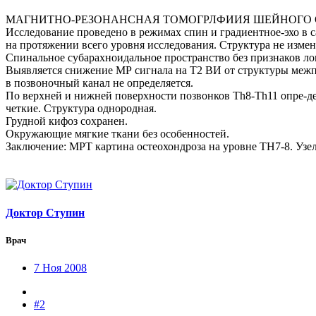
МАГНИТНО-РЕЗОНАНСНАЯ ТОМОГРЛФИИЯ ШЕЙНОГО 
Исследование проведено в режимах спин и градиентное-эхо в 
на протяжении всего уровня исследования. Структура не измен
Спинальное субарахноидальное пространство без признаков ло
Выявляется снижение МР сигнала на Т2 ВИ от структуры межп
в позвоночный канал не определяется.
По верхней и нижней поверхности позвонков Тh8-Тh11 опре-де
четкие. Структура однородная.
Грудной кифоз сохранен.
Окружающие мягкие ткани без особенностей.
Заключение: МРТ картина остеохондроза на уровне ТН7-8. Узе
Доктор Ступин
Врач
7 Ноя 2008
#2