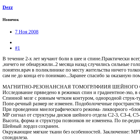
Dezz
Новичок
7 Ноя 2008
#1
В течение 2-х лет мучают боли в шее и спине.Практически все
,ничего не обнаружили..2 месяца назад случились сильные го
понятен.врач в поликлинике по месту жительства ничего толком
сам не до конца его понимаю...Заранее спасибо за оказаную по
МАГНИТНО-РЕЗОНАНСНАЯ ТОМОГРЛФИИЯ ШЕЙНОГО 
Исследование првведено в режимах спин и градиентное-эхо, в с
Спинной мозг с ровным четким контуром, однородной струк-ту
Попе-речный размер не изменен. Подоболочечные пространства
При проведении миелографического режима- ликворного «блок
МР сигнал от структуры дисков шейного отдела С2-3, СЗ-4, С5
Высота, форма и структура позвонков не изменена. По пе-редн
Шейный лордоз сохранен.
Окружающие мягкие ткани без особенностей. Заключение: МРТ
спондилеза.