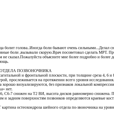
гда болит голова..Иногда боли бывают очень сильными...Делал 
ловные боли ,вызывали скорую.Врач посоветовал сделать МРТ. П
 не сказал.Пожалуйста объясните мне более подробно и более до
мощь.
ОТДЕЛА ПОЗВОНОЧНИКА
агитальной и фронтальной плоскости, при толщине среза 4, 6 и 8
рой, прослеживается на протяжении всего уровня исследования.
 хорошо визуализируются, без признаков локальной компрессии.
а» нет.
-6, С6-7 снижен на Т2 ВИ, высота дисков равномерно снижена. 
им и задним поверхностям позвонков определяются краевые кост
 картина остеохондроза шейного отдела по-звоночника на уро