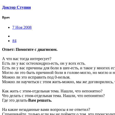
Доктор Ступин
Врач
7 Ноя 2008
#4
Ответ: Помогите с диагнозом.
А что вас тогда интересует?
Есть ли у вас остеохондроз-есть, он у всех есть.
Есть ли у вас причины для боли в шее-есть, и такое у многих ест
Могло ли это быть причиной боли в голове-могло, но могло и н
Можно ли это исправить под 0-нельзя.
Можно ли научиться с этим жить-можно, мы же договорились, чт
Как жить с этим-отдельная тема. Нашли, что непонятно?
Что делать с этим-отдельная тема. Нашли, что непонятно?
Где это делать-
Вам решать.
На какие незаданные вами вопросы я не ответил?
Спрашивайте, только если вы не поймете о том, что происходит