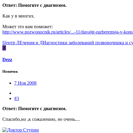
Ответ: Помогите с диагнозом.
Как у в многих.
Может это вам поможет:
http://www.pozwonocnik.ru/articles/...-11/davajte-razberemsja-v-kons
Центр ЛЕчения и ДИагностики заболеваний позвоночника и с
D
Dezz
Новичок
7 Ноя 2008
#3
Ответ: Помогите с диагнозом.
Спасибо,но ,к сожалению, не очень....