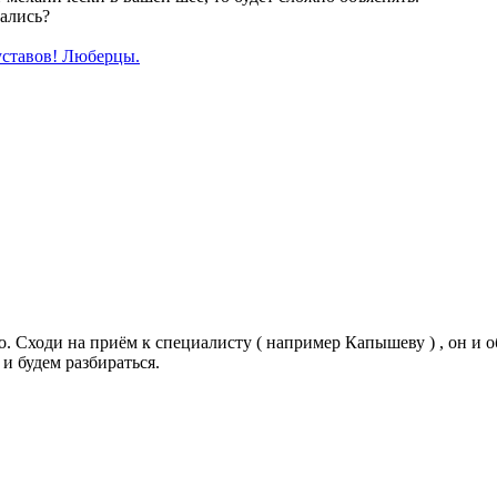
рались?
уставов! Люберцы.
. Сходи на приём к специалисту ( например Капышеву ) , он и об
и будем разбираться.