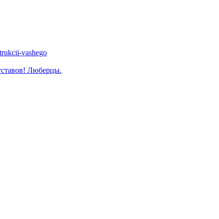
trukcii-vashego
уставов! Люберцы.