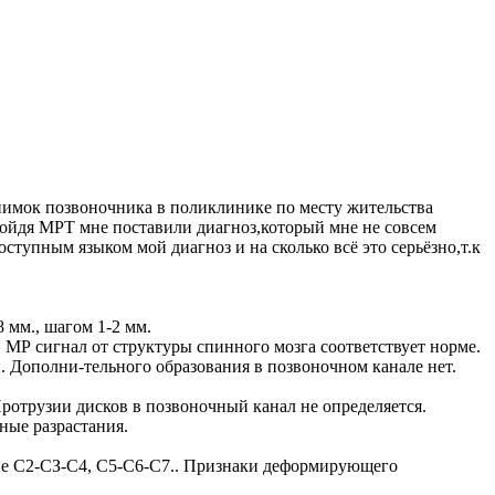
снимок позвоночника в поликлинике по месту жительства
ройдя МРТ мне поставили диагноз,который мне не совсем
ступным языком мой диагноз и на сколько всё это серьёзно,т.к
 мм., шагом 1-2 мм.
 МР сигнал от структуры спинного мозга соответствует норме.
 Дополни-тельного образования в позвоночном канале нет.
Протрузии дисков в позвоночный канал не определяется.
ные разрастания.
вне С2-СЗ-С4, С5-С6-С7.. Признаки деформирующего