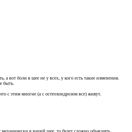
ь, а вот боли в шее не у всех, у кого есть такие изменения.
е быть.
о с этим многие (а с остеохондрозом все) живут.
 механически в вашей шее, то будет сложно объяснять.