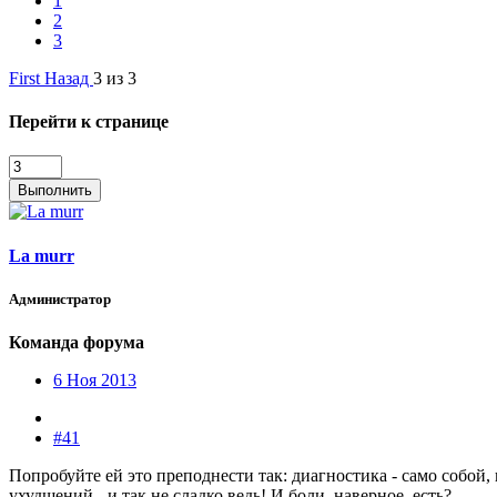
1
2
3
First
Назад
3 из 3
Перейти к странице
Выполнить
La murr
Администратор
Команда форума
6 Ноя 2013
#41
Попробуйте ей это преподнести так: диагностика - само собой,
ухудшений - и так не сладко ведь! И боли, наверное, есть?