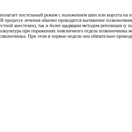
олагает постельный режим с наложением шин или корсета на по
в. В процессе лечения обычно проводится вытяжение позвоночн
естной анестезии), так и более щадящим методом репозиции (с
зкультура при поражениях поясничного отдела позвоночника мож
озвоночника. При этом в первые недели она обязательно прово