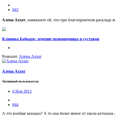
#43
Алена Axxer
, намекните ей, что при благоприятном раскладе 
Клиника Бобыря: лечение позвоночника и суставов
Реакции:
Алена Axxer
Алена Axxer
Активный пользователь
6 Ноя 2013
#44
А это вообще реально? А то она более менее от укола кетонала д